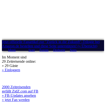
Jetzt offizielle Fanartikel zur "Zurück in die Zukunft"-Trilogie bei
Amazon.de bestellen und diese Seite unterstützen! (» Übersicht)
Menü
Start
Forum
Drehorte
Stars
Im Moment sind
29 Zeitreisende online:
» 29 Gäste
» Einloggen
2000 Zeitreisenden
gefällt ZidZ.com auf FB
» FB-Updates ansehen
» jetzt Fan werden