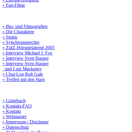
» Fan-Filme
» Bio- und Filmografien
» Die Charaktere
» Stunts
» Synchronsprecher
» ZidZ-Hörspielabend 2005
» Interview Michael J. Fox
» Interview Sven Hasper
» Interview Sven Hasper
und Lutz Mackensy
» Chat-Log Bob Gale
» Treffen mit den Stars
» Gästebuch
» Kontakt-FAQ
» Kontakt
» Webmaster
» Impressum / Disclamer
» Datenschutz