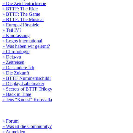
» Die Zeichentrickserie
» BTTF: The Ride
» BTTF: The Game
» BTTF: The Musical
» Europa-Hörspiele
» Teil IV?
» Kinofassung
» Logos international
» Was haben wir gelernt?
» Chronologie
» Deja-vu
» Zeitreisen
» Das andere Ich
» Die Zukunft
» BTTF-Nummernschild!
» Display-Labelmaker
» Secrets of BTTF Trilogy
» Back in Time
» Jens "Knossi" Knossalla
» Forum
» Was ist die Community?
» Anmelden