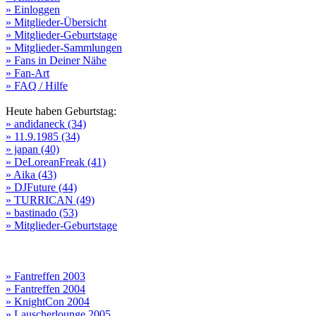
» Einloggen
» Mitglieder-Übersicht
» Mitglieder-Geburtstage
» Mitglieder-Sammlungen
» Fans in Deiner Nähe
» Fan-Art
» FAQ / Hilfe
Heute haben Geburtstag:
» andidaneck (34)
» 11.9.1985 (34)
» japan (40)
» DeLoreanFreak (41)
» Aika (43)
» DJFuture (44)
» TURRICAN (49)
» bastinado (53)
» Mitglieder-Geburtstage
» Fantreffen 2003
» Fantreffen 2004
» KnightCon 2004
» Lauscherlounge 2005