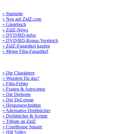
» Startseite
» Neu auf ZidZ.com
» Gästebuch
» ZidZ-News
» DVD/BD-Infos
» DVD/BD-Bonus-Vergleich
» ZidZ-Fanartikel kaufen
» Meine Film-Fanartikel
» Die Charaktere
» Wusstest Du das?
» Film-Fehler
» Fragen & Antworten
» Die Drehorte
» Der DeLorean
» Herausgeschnitten
» Alternative Drehbücher
» Drehbücher & Scripte
» Tribute an ZidZ
» Courthouse Square
» Hill Valley