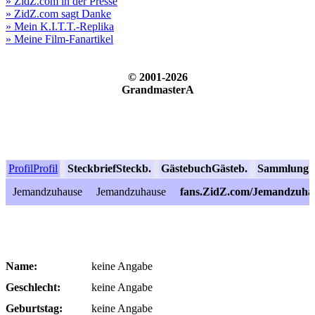
» ZidZ.com in der Presse
» ZidZ.com sagt Danke
» Mein K.I.T.T.-Replika
» Meine Film-Fanartikel
© 2001-2026
GrandmasterA
Profil
Profil
Steckbrief
Steckb.
Gästebuch
Gästeb.
Sammlung
S
Jemandzuhause
Jemandzuhause
fans.ZidZ.com/Jemandzuha
Name:
keine Angabe
Geschlecht:
keine Angabe
Geburtstag:
keine Angabe