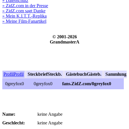
» Datenschutz
» ZidZ.com in der Presse
» ZidZ.com sagt Danke
» Mein K.I.T.T.-Replika
» Meine Film-Fanartikel
© 2001-2026
GrandmasterA
Profil
Profil
Steckbrief
Steckb.
Gästebuch
Gästeb.
Sammlung
S
0greyfox0
0greyfox0
fans.ZidZ.com/0greyfox0
Name:
keine Angabe
Geschlecht:
keine Angabe