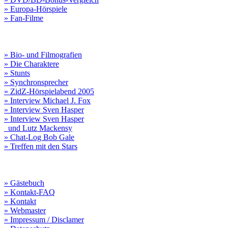
» Europa-Hörspiele
» Fan-Filme
» Bio- und Filmografien
» Die Charaktere
» Stunts
» Synchronsprecher
» ZidZ-Hörspielabend 2005
» Interview Michael J. Fox
» Interview Sven Hasper
» Interview Sven Hasper
und Lutz Mackensy
» Chat-Log Bob Gale
» Treffen mit den Stars
» Gästebuch
» Kontakt-FAQ
» Kontakt
» Webmaster
» Impressum / Disclamer