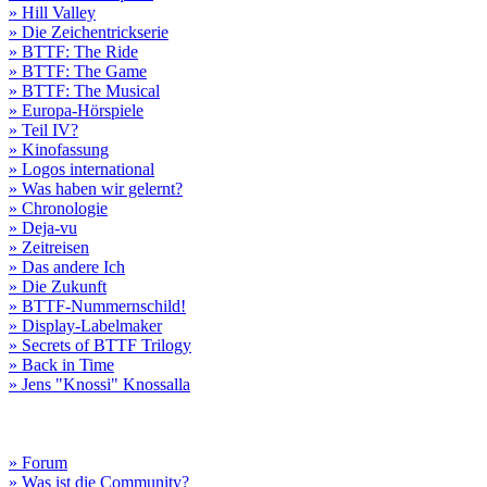
» Hill Valley
» Die Zeichentrickserie
» BTTF: The Ride
» BTTF: The Game
» BTTF: The Musical
» Europa-Hörspiele
» Teil IV?
» Kinofassung
» Logos international
» Was haben wir gelernt?
» Chronologie
» Deja-vu
» Zeitreisen
» Das andere Ich
» Die Zukunft
» BTTF-Nummernschild!
» Display-Labelmaker
» Secrets of BTTF Trilogy
» Back in Time
» Jens "Knossi" Knossalla
» Forum
» Was ist die Community?