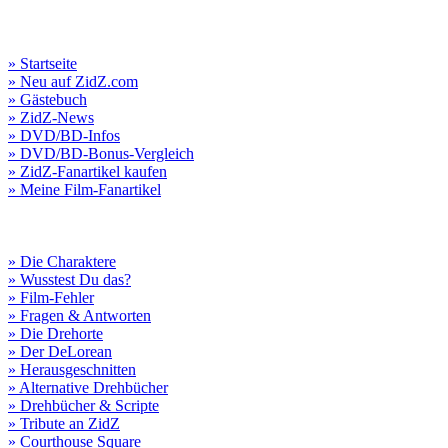
» Startseite
» Neu auf ZidZ.com
» Gästebuch
» ZidZ-News
» DVD/BD-Infos
» DVD/BD-Bonus-Vergleich
» ZidZ-Fanartikel kaufen
» Meine Film-Fanartikel
» Die Charaktere
» Wusstest Du das?
» Film-Fehler
» Fragen & Antworten
» Die Drehorte
» Der DeLorean
» Herausgeschnitten
» Alternative Drehbücher
» Drehbücher & Scripte
» Tribute an ZidZ
» Courthouse Square