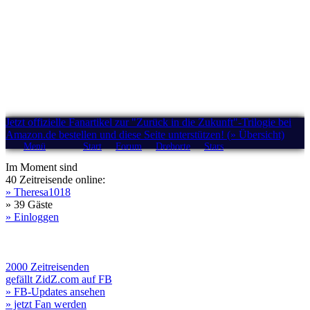
Jetzt offizielle Fanartikel zur "Zurück in die Zukunft"-Trilogie bei
Amazon.de bestellen und diese Seite unterstützen! (» Übersicht)
Menü
Start
Forum
Drehorte
Stars
Im Moment sind
40 Zeitreisende online:
» Theresa1018
» 39 Gäste
» Einloggen
2000 Zeitreisenden
gefällt ZidZ.com auf FB
» FB-Updates ansehen
» jetzt Fan werden