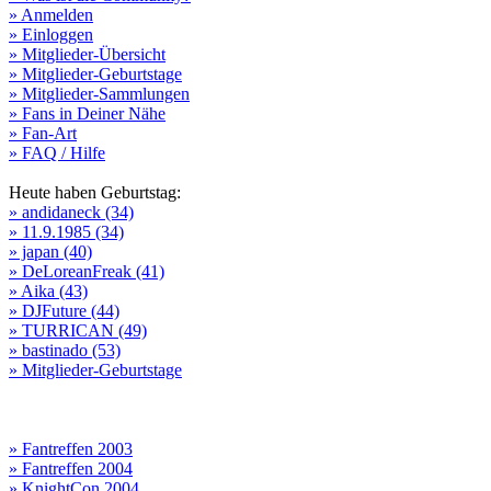
» Anmelden
» Einloggen
» Mitglieder-Übersicht
» Mitglieder-Geburtstage
» Mitglieder-Sammlungen
» Fans in Deiner Nähe
» Fan-Art
» FAQ / Hilfe
Heute haben Geburtstag:
» andidaneck (34)
» 11.9.1985 (34)
» japan (40)
» DeLoreanFreak (41)
» Aika (43)
» DJFuture (44)
» TURRICAN (49)
» bastinado (53)
» Mitglieder-Geburtstage
» Fantreffen 2003
» Fantreffen 2004
» KnightCon 2004