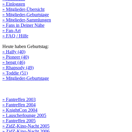
» Einloggen
» Mitglieder-Übersicht
» Mitglieder-Geburtstage
» Mitglieder-Sammlungen
» Fans in Deiner Nähe
» Fan-Art
» FAQ / Hilfe
Heute haben Geburtstag:
» Halfy (40)
» Pioneer (40)
» bengt (46)
» Rhapsody (49)
» Toddie (51)
» Mitglieder-Geburtstage
» Fantreffen 2003
» Fantreffen 2004
» KnightCon 2004
» Lauscherlounge 2005
» Fantreffen 2005
» ZidZ-Kino-Nacht 2005
» ZidZ-Kino-Nacht 2006