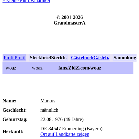
» Meine Film-Fanartikel
© 2001-2026
GrandmasterA
Profil
Profil
Steckbrief
Steckb.
Gästebuch
Gästeb.
Sammlung
S
woaz
woaz
fans.ZidZ.com/woaz
Name:
Markus
Geschlecht:
männlich
Geburtstag:
22.08.1976 (49 Jahre)
DE 84547 Emmerting (Bayern)
Herkunft:
Ort auf Landkarte zeigen