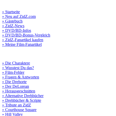
» Startseite
» Neu auf ZidZ.com
» Gästebuch
» ZidZ-News
» DVD/BD-Infos
» DVD/BD-Bonus-Vergleich
» ZidZ-Fanartikel kaufen
» Meine Film-Fanartikel
» Die Charaktere
» Wusstest Du das?
» Film-Fehler
» Fragen & Antworten
» Die Drehorte
» Der DeLorean
» Herausgeschnitten
» Alternative Drehbücher
» Drehbücher & Scripte
» Tribute an ZidZ
» Courthouse Square
» Hill Valley