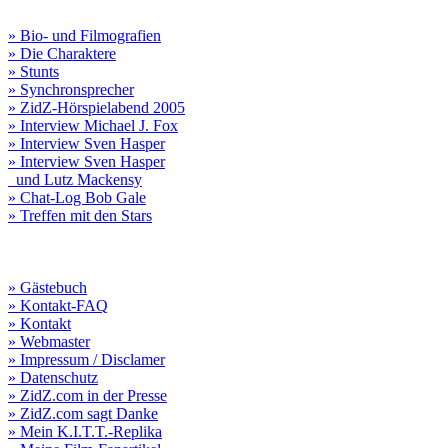
» Bio- und Filmografien
» Die Charaktere
» Stunts
» Synchronsprecher
» ZidZ-Hörspielabend 2005
» Interview Michael J. Fox
» Interview Sven Hasper
» Interview Sven Hasper
und Lutz Mackensy
» Chat-Log Bob Gale
» Treffen mit den Stars
» Gästebuch
» Kontakt-FAQ
» Kontakt
» Webmaster
» Impressum / Disclamer
» Datenschutz
» ZidZ.com in der Presse
» ZidZ.com sagt Danke
» Mein K.I.T.T.-Replika