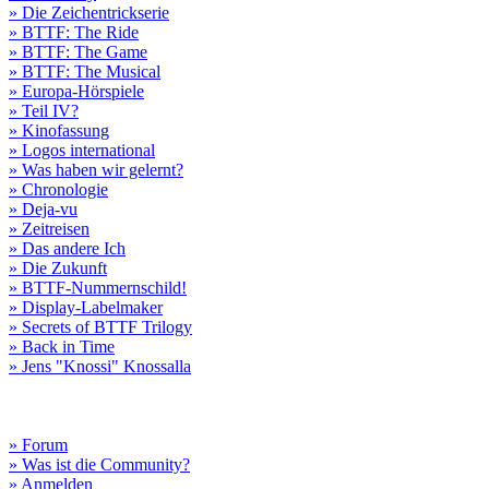
» Die Zeichentrickserie
» BTTF: The Ride
» BTTF: The Game
» BTTF: The Musical
» Europa-Hörspiele
» Teil IV?
» Kinofassung
» Logos international
» Was haben wir gelernt?
» Chronologie
» Deja-vu
» Zeitreisen
» Das andere Ich
» Die Zukunft
» BTTF-Nummernschild!
» Display-Labelmaker
» Secrets of BTTF Trilogy
» Back in Time
» Jens "Knossi" Knossalla
» Forum
» Was ist die Community?
» Anmelden