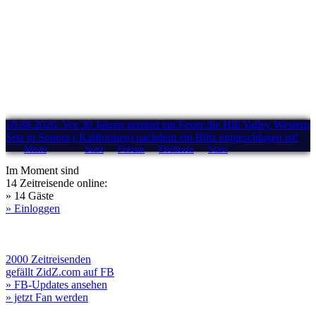
10.08.2026: Vor 30 Jahren zerstört ein Feuer die Hill Valley Western
Sets in Sonora ( Kalifornien) nachdem ein Blitz eingeschlagen ist!
Menü
Start
Forum
Drehorte
Stars
Im Moment sind
14 Zeitreisende online:
» 14 Gäste
» Einloggen
2000 Zeitreisenden
gefällt ZidZ.com auf FB
» FB-Updates ansehen
» jetzt Fan werden