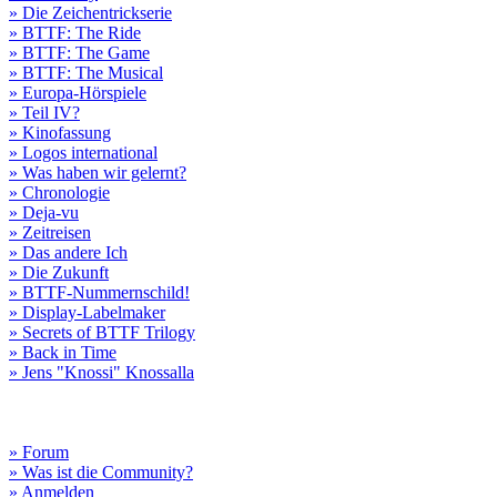
» Die Zeichentrickserie
» BTTF: The Ride
» BTTF: The Game
» BTTF: The Musical
» Europa-Hörspiele
» Teil IV?
» Kinofassung
» Logos international
» Was haben wir gelernt?
» Chronologie
» Deja-vu
» Zeitreisen
» Das andere Ich
» Die Zukunft
» BTTF-Nummernschild!
» Display-Labelmaker
» Secrets of BTTF Trilogy
» Back in Time
» Jens "Knossi" Knossalla
» Forum
» Was ist die Community?
» Anmelden