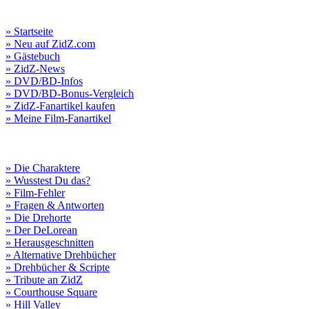
» Startseite
» Neu auf ZidZ.com
» Gästebuch
» ZidZ-News
» DVD/BD-Infos
» DVD/BD-Bonus-Vergleich
» ZidZ-Fanartikel kaufen
» Meine Film-Fanartikel
» Die Charaktere
» Wusstest Du das?
» Film-Fehler
» Fragen & Antworten
» Die Drehorte
» Der DeLorean
» Herausgeschnitten
» Alternative Drehbücher
» Drehbücher & Scripte
» Tribute an ZidZ
» Courthouse Square
» Hill Valley