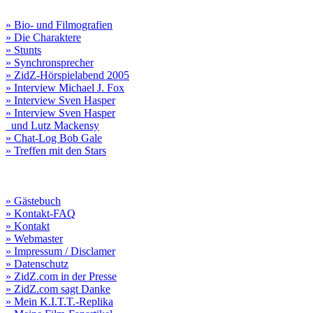
» Bio- und Filmografien
» Die Charaktere
» Stunts
» Synchronsprecher
» ZidZ-Hörspielabend 2005
» Interview Michael J. Fox
» Interview Sven Hasper
» Interview Sven Hasper
und Lutz Mackensy
» Chat-Log Bob Gale
» Treffen mit den Stars
» Gästebuch
» Kontakt-FAQ
» Kontakt
» Webmaster
» Impressum / Disclamer
» Datenschutz
» ZidZ.com in der Presse
» ZidZ.com sagt Danke
» Mein K.I.T.T.-Replika