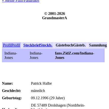
» Meine Film-Fanartikel
© 2001-2026
GrandmasterA
Profil
Profil
Steckbrief
Steckb.
Gästebuch
Gästeb.
Sammlung
S
Indiana-
Indiana-
fans.ZidZ.com/Indiana-
Jones
Jones
Jones
Name:
Patrick Halbe
Geschlecht:
männlich
Geburtstag:
09.12.1996 (29 Jahre)
DE 57489 Drolshagen (Nordrhein-