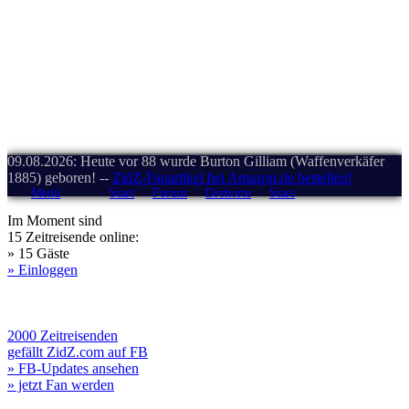
09.08.2026: Heute vor 88 wurde Burton Gilliam (Waffenverkäfer
1885) geboren! --
ZidZ-Fanartikel bei Amazon.de bestellen!
Menü
Start
Forum
Drehorte
Stars
Im Moment sind
15 Zeitreisende online:
» 15 Gäste
» Einloggen
2000 Zeitreisenden
gefällt ZidZ.com auf FB
» FB-Updates ansehen
» jetzt Fan werden