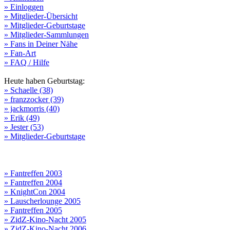
» Einloggen
» Mitglieder-Übersicht
» Mitglieder-Geburtstage
» Mitglieder-Sammlungen
» Fans in Deiner Nähe
» Fan-Art
» FAQ / Hilfe
Heute haben Geburtstag:
» Schaelle (38)
» franzzocker (39)
» jackmorris (40)
» Erik (49)
» Jester (53)
» Mitglieder-Geburtstage
» Fantreffen 2003
» Fantreffen 2004
» KnightCon 2004
» Lauscherlounge 2005
» Fantreffen 2005
» ZidZ-Kino-Nacht 2005
» ZidZ-Kino-Nacht 2006