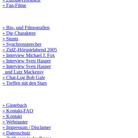
» Fan-Filme
» Bio- und Filmografien
» Die Charaktere
» Stunts
» Synchronsprecher
» ZidZ-Hörspielabend 2005
» Interview Michael J. Fox
» Interview Sven Hasper
» Interview Sven Hasper
und Lutz Mackensy
» Chat-Log Bob Gale
» Treffen mit den Stars
» Gästebuch
» Kontakt-FAQ
» Kontakt
» Webmaster
» Impressum / Disclamer
» Datenschutz