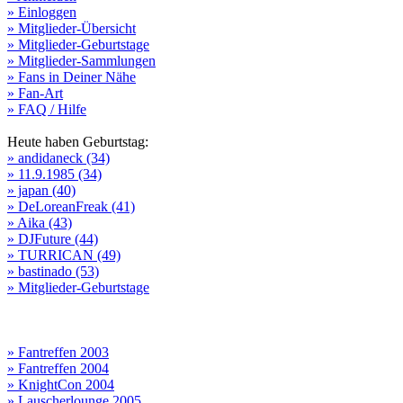
» Einloggen
» Mitglieder-Übersicht
» Mitglieder-Geburtstage
» Mitglieder-Sammlungen
» Fans in Deiner Nähe
» Fan-Art
» FAQ / Hilfe
Heute haben Geburtstag:
» andidaneck (34)
» 11.9.1985 (34)
» japan (40)
» DeLoreanFreak (41)
» Aika (43)
» DJFuture (44)
» TURRICAN (49)
» bastinado (53)
» Mitglieder-Geburtstage
» Fantreffen 2003
» Fantreffen 2004
» KnightCon 2004
» Lauscherlounge 2005