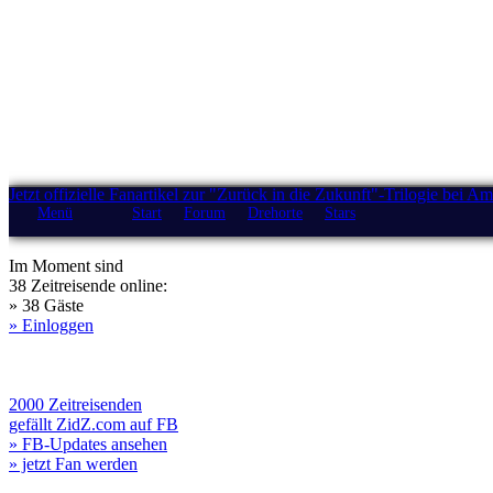
Jetzt offizielle Fanartikel zur "Zurück in die Zukunft"-Trilogie bei A
Menü
Start
Forum
Drehorte
Stars
Im Moment sind
38 Zeitreisende online:
» 38 Gäste
» Einloggen
2000 Zeitreisenden
gefällt ZidZ.com auf FB
» FB-Updates ansehen
» jetzt Fan werden