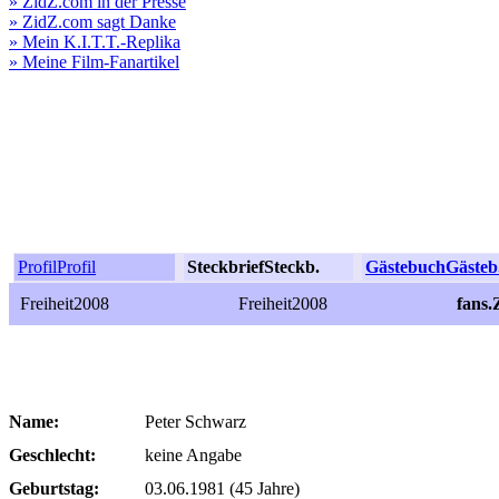
» ZidZ.com in der Presse
» ZidZ.com sagt Danke
» Mein K.I.T.T.-Replika
» Meine Film-Fanartikel
Profil
Profil
Steckbrief
Steckb.
Gästebuch
Gästeb
Freiheit2008
Freiheit2008
fans.
Name:
Peter Schwarz
Geschlecht:
keine Angabe
Geburtstag:
03.06.1981 (45 Jahre)