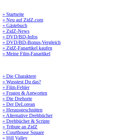
» Startseite
» Neu auf ZidZ.com
» Gästebuch
» ZidZ-News
» DVD/BD-Infos
» DVD/BD-Bonus-Vergleich
» ZidZ-Fanartikel kaufen
» Meine Film-Fanartikel
» Die Charaktere
» Wusstest Du das?
» Film-Fehler
» Fragen & Antworten
» Die Drehorte
» Der DeLorean
» Herausgeschnitten
» Alternative Drehbücher
» Drehbücher & Scripte
» Tribute an ZidZ
» Courthouse Square
» Hill Valley