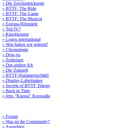
» Die Zeichentrickserie
» BTTF: The Ride
» BTTF: The Game
» BTTF: The Musical
» Europa-Hörspiele
» Teil IV?
» Kinofassung
» Logos international
» Was haben wir gelernt?
» Chronologie
» Deja-vu
» Zeitreisen
» Das andere Ich
» Die Zukunft
» BTTF-Nummernschild!
» Display-Labelmaker
» Secrets of BTTF Trilogy
» Back in Time
» Jens "Knossi" Knossalla
» Forum
» Was ist die Community?
» Anmelden