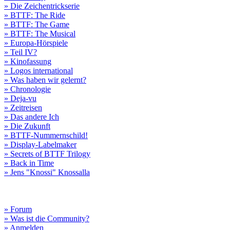
» Die Zeichentrickserie
» BTTF: The Ride
» BTTF: The Game
» BTTF: The Musical
» Europa-Hörspiele
» Teil IV?
» Kinofassung
» Logos international
» Was haben wir gelernt?
» Chronologie
» Deja-vu
» Zeitreisen
» Das andere Ich
» Die Zukunft
» BTTF-Nummernschild!
» Display-Labelmaker
» Secrets of BTTF Trilogy
» Back in Time
» Jens "Knossi" Knossalla
» Forum
» Was ist die Community?
» Anmelden