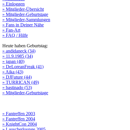
» Einloggen
» Mitglieder-Übersicht
» Mitglieder-Geburtstage
» Mitglieder-Sammlungen
» Fans in Deiner Nähe
» Fan-Art
» FAQ / Hilfe
Heute haben Geburtstag:
» andidaneck (34)
» 11.9.1985 (34)
» japan (40)
» DeLoreanFreak (41)
» Aika (43)
» DJFuture (44)
» TURRICAN (49)
» bastinado (53)
» Mitglieder-Geburtstage
» Fantreffen 2003
» Fantreffen 2004
» KnightCon 2004
» Lauscherlounge 2005