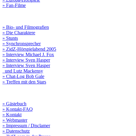
» Fan-Filme
» Bio- und Filmografien
» Die Charaktere
» Stunts
» Synchronsprecher
» ZidZ-Hörspielabend 2005
» Interview Michael J. Fox
» Interview Sven Hasper
» Interview Sven Hasper
und Lutz Mackensy
» Chat-Log Bob Gale
» Treffen mit den Stars
» Gästebuch
» Kontakt-FAQ
» Kontakt
» Webmaster
» Impressum / Disclamer
» Datenschutz