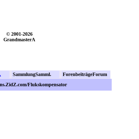
© 2001-2026
GrandmasterA
.
Sammlung
Samml.
Forenbeiträge
Forum
ans.ZidZ.com/Flukskompensator