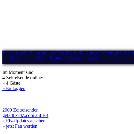
Jetzt offizielle Fanartikel zur "Zurück in die Zukunft"-Trilogie bei A
Menü
Start
Forum
Drehorte
Stars
Im Moment sind
4 Zeitreisende online:
» 4 Gäste
» Einloggen
2000 Zeitreisenden
gefällt ZidZ.com auf FB
» FB-Updates ansehen
» jetzt Fan werden