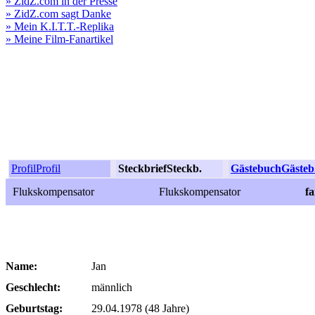
» ZidZ.com in der Presse
» ZidZ.com sagt Danke
» Mein K.I.T.T.-Replika
» Meine Film-Fanartikel
Profil
Profil
Steckbrief
Steckb.
Gästebuch
Gästeb
Flukskompensator
Flukskompensator
f
Name:
Jan
Geschlecht:
männlich
Geburtstag:
29.04.1978 (48 Jahre)