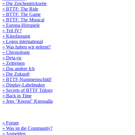
» Die Zeichentrickserie
» BTTF: The Ride
» BTTF: The Game
» BTTF: The Musical
» Europa-Hörspiele
» Teil IV?
» Kinofassung
» Logos international
» Was haben wir gelernt?
» Chronologie
» Deja-vu
» Zeitreisen
» Das andere Ich
» Die Zukunft
» BTTF-Nummernschild!
» Display-Labelmaker
» Secrets of BTTF Trilogy
» Back in Time
» Jens "Knossi" Knossalla
» Forum
» Was ist die Community?
» Anmelden