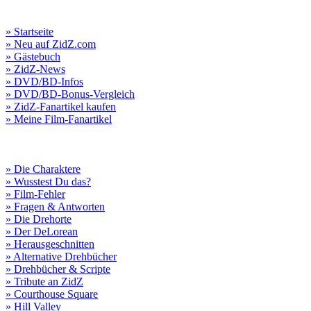
» Startseite
» Neu auf ZidZ.com
» Gästebuch
» ZidZ-News
» DVD/BD-Infos
» DVD/BD-Bonus-Vergleich
» ZidZ-Fanartikel kaufen
» Meine Film-Fanartikel
» Die Charaktere
» Wusstest Du das?
» Film-Fehler
» Fragen & Antworten
» Die Drehorte
» Der DeLorean
» Herausgeschnitten
» Alternative Drehbücher
» Drehbücher & Scripte
» Tribute an ZidZ
» Courthouse Square
» Hill Valley