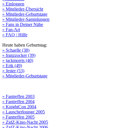
» Einloggen
» Mitglieder-Übersicht
» Mitglieder-Geburtstage
» Mitglieder-Sammlungen
» Fans in Deiner Nähe
» Fan-Art
» FAQ / Hilfe
Heute haben Geburtstag:
» Schaelle (38)
» franzzocker (39)
» jackmorris (40)
» Erik (49)
» Jester (53)
» Mitglieder-Geburtstage
» Fantreffen 2003
» Fantreffen 2004
» KnightCon 2004
» Lauscherlounge 2005
» Fantreffen 2005
» ZidZ-Kino-Nacht 2005
» ZidZ-Kino-Nacht 2006