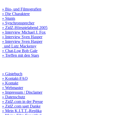
» Bio- und Filmografien
» Die Charaktere
» Stunts
» Synchronsprecher
» ZidZ-Hörspielabend 2005
» Interview Michael J. Fox
» Interview Sven Hasper
» Interview Sven Hasper
und Lutz Mackensy
» Chat-Log Bob Gale
» Treffen mit den Stars
» Gästebuch
» Kontakt-FAQ
» Kontakt
» Webmaster
» Impressum / Disclamer
» Datenschutz
» ZidZ.com in der Presse
» ZidZ.com sagt Danke
» Mein K.I.T.T.-Replika