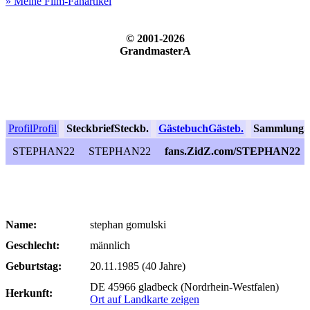
» Meine Film-Fanartikel
© 2001-2026
GrandmasterA
Profil
Profil
Steckbrief
Steckb.
Gästebuch
Gästeb.
Sammlung
S
STEPHAN22
STEPHAN22
fans.ZidZ.com/STEPHAN22
Name:
stephan gomulski
Geschlecht:
männlich
Geburtstag:
20.11.1985 (40 Jahre)
DE 45966 gladbeck (Nordrhein-Westfalen)
Herkunft:
Ort auf Landkarte zeigen