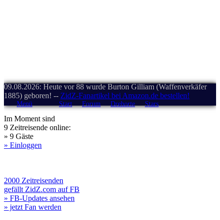
09.08.2026: Heute vor 88 wurde Burton Gilliam (Waffenverkäfer
1885) geboren! --
ZidZ-Fanartikel bei Amazon.de bestellen!
Menü
Start
Forum
Drehorte
Stars
Im Moment sind
9 Zeitreisende online:
» 9 Gäste
» Einloggen
2000 Zeitreisenden
gefällt ZidZ.com auf FB
» FB-Updates ansehen
» jetzt Fan werden