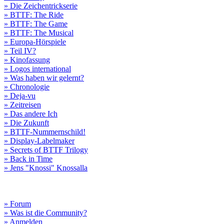
» Die Zeichentrickserie
» BTTF: The Ride
» BTTF: The Game
» BTTF: The Musical
» Europa-Hörspiele
» Teil IV?
» Kinofassung
» Logos international
» Was haben wir gelernt?
» Chronologie
» Deja-vu
» Zeitreisen
» Das andere Ich
» Die Zukunft
» BTTF-Nummernschild!
» Display-Labelmaker
» Secrets of BTTF Trilogy
» Back in Time
» Jens "Knossi" Knossalla
» Forum
» Was ist die Community?
» Anmelden