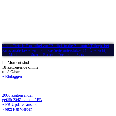
Jetzt offizielle Fanartikel zur "Zurück in die Zukunft"-Trilogie bei
Amazon.de bestellen und diese Seite unterstützen! (» Übersicht)
Menü
Start
Forum
Drehorte
Stars
Im Moment sind
18 Zeitreisende online:
» 18 Gäste
» Einloggen
2000 Zeitreisenden
gefällt ZidZ.com auf FB
» FB-Updates ansehen
» jetzt Fan werden