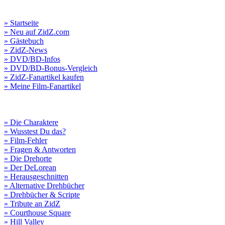
» Startseite
» Neu auf ZidZ.com
» Gästebuch
» ZidZ-News
» DVD/BD-Infos
» DVD/BD-Bonus-Vergleich
» ZidZ-Fanartikel kaufen
» Meine Film-Fanartikel
» Die Charaktere
» Wusstest Du das?
» Film-Fehler
» Fragen & Antworten
» Die Drehorte
» Der DeLorean
» Herausgeschnitten
» Alternative Drehbücher
» Drehbücher & Scripte
» Tribute an ZidZ
» Courthouse Square
» Hill Valley