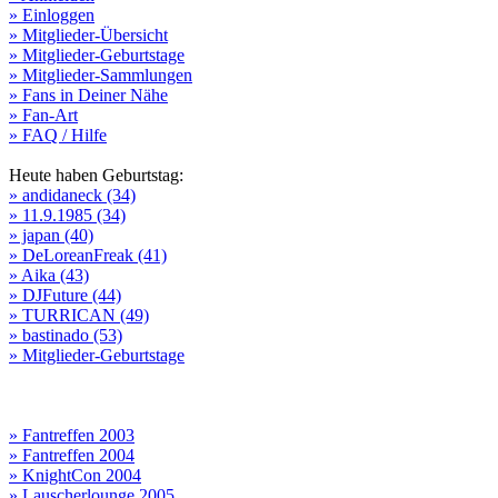
» Einloggen
» Mitglieder-Übersicht
» Mitglieder-Geburtstage
» Mitglieder-Sammlungen
» Fans in Deiner Nähe
» Fan-Art
» FAQ / Hilfe
Heute haben Geburtstag:
» andidaneck (34)
» 11.9.1985 (34)
» japan (40)
» DeLoreanFreak (41)
» Aika (43)
» DJFuture (44)
» TURRICAN (49)
» bastinado (53)
» Mitglieder-Geburtstage
» Fantreffen 2003
» Fantreffen 2004
» KnightCon 2004
» Lauscherlounge 2005