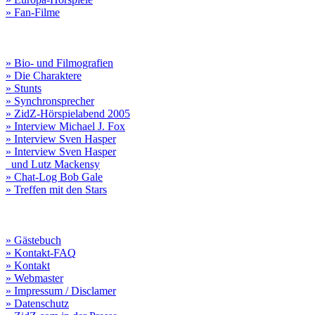
» Fan-Filme
» Bio- und Filmografien
» Die Charaktere
» Stunts
» Synchronsprecher
» ZidZ-Hörspielabend 2005
» Interview Michael J. Fox
» Interview Sven Hasper
» Interview Sven Hasper
und Lutz Mackensy
» Chat-Log Bob Gale
» Treffen mit den Stars
» Gästebuch
» Kontakt-FAQ
» Kontakt
» Webmaster
» Impressum / Disclamer
» Datenschutz