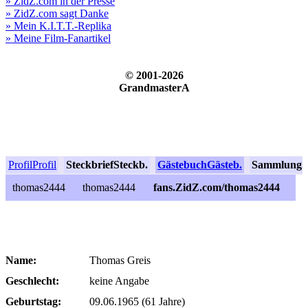
» ZidZ.com in der Presse
» ZidZ.com sagt Danke
» Mein K.I.T.T.-Replika
» Meine Film-Fanartikel
© 2001-2026
GrandmasterA
Profil
Profil
Steckbrief
Steckb.
Gästebuch
Gästeb.
Sammlung
S
thomas2444
thomas2444
fans.ZidZ.com/thomas2444
Name:
Thomas Greis
Geschlecht:
keine Angabe
Geburtstag:
09.06.1965 (61 Jahre)