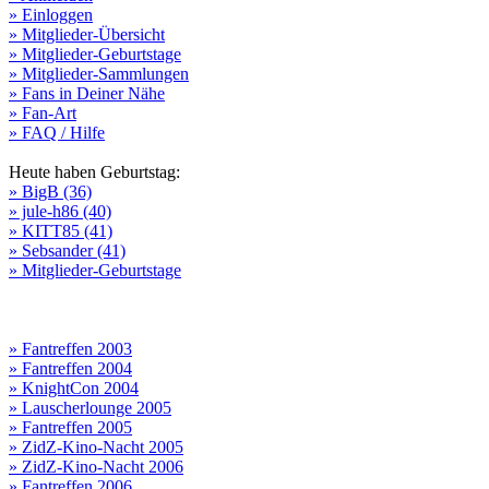
» Einloggen
» Mitglieder-Übersicht
» Mitglieder-Geburtstage
» Mitglieder-Sammlungen
» Fans in Deiner Nähe
» Fan-Art
» FAQ / Hilfe
Heute haben Geburtstag:
» BigB (36)
» jule-h86 (40)
» KITT85 (41)
» Sebsander (41)
» Mitglieder-Geburtstage
» Fantreffen 2003
» Fantreffen 2004
» KnightCon 2004
» Lauscherlounge 2005
» Fantreffen 2005
» ZidZ-Kino-Nacht 2005
» ZidZ-Kino-Nacht 2006
» Fantreffen 2006