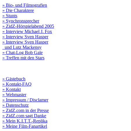
» Bio- und Filmografien
» Die Charaktere
» Stunts
» Synchronsprecher
» ZidZ-Hörspielabend 2005
» Interview Michael J. Fox
» Interview Sven Hasper
» Interview Sven Hasper
und Lutz Mackensy
» Chat-Log Bob Gale
» Treffen mit den Stars
» Gästebuch
» Kontakt-FAQ
» Kontakt
» Webmaster
» Impressum / Disclamer
» Datenschutz
» ZidZ.com in der Presse
» ZidZ.com sagt Danke
» Mein K.I.T.T.-Replika
» Meine Film-Fanartikel