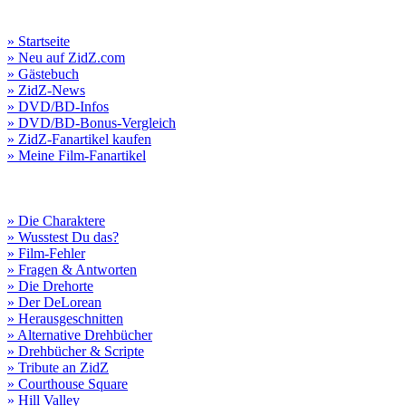
» Startseite
» Neu auf ZidZ.com
» Gästebuch
» ZidZ-News
» DVD/BD-Infos
» DVD/BD-Bonus-Vergleich
» ZidZ-Fanartikel kaufen
» Meine Film-Fanartikel
» Die Charaktere
» Wusstest Du das?
» Film-Fehler
» Fragen & Antworten
» Die Drehorte
» Der DeLorean
» Herausgeschnitten
» Alternative Drehbücher
» Drehbücher & Scripte
» Tribute an ZidZ
» Courthouse Square
» Hill Valley