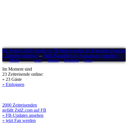
06. August 2026: Heute vor 58 Jahren wurde der Charakter Douglas
J. Needles geboren!
--
ZidZ-Fanartikel bei Amazon.de bestellen!
Menü
Start
Forum
Drehorte
Stars
Im Moment sind
23 Zeitreisende online:
» 23 Gäste
» Einloggen
2000 Zeitreisenden
gefällt ZidZ.com auf FB
» FB-Updates ansehen
» jetzt Fan werden