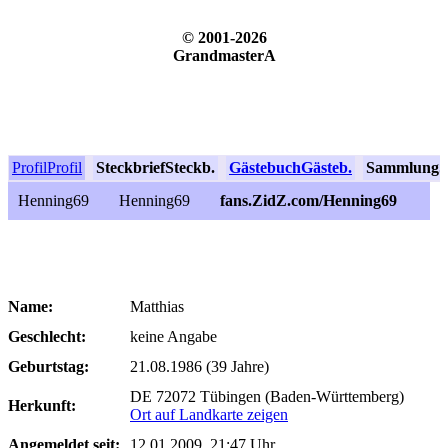
© 2001-2026
GrandmasterA
Profil
Profil
Steckbrief
Steckb.
Gästebuch
Gästeb.
Sammlung
S
Henning69
Henning69
fans.ZidZ.com/Henning69
Name:
Matthias
Geschlecht:
keine Angabe
Geburtstag:
21.08.1986 (39 Jahre)
DE 72072 Tübingen (Baden-Württemberg)
Herkunft:
Ort auf Landkarte zeigen
Angemeldet seit:
12.01.2009, 21:47 Uhr