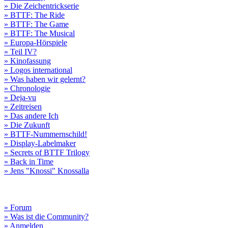
» Die Zeichentrickserie
» BTTF: The Ride
» BTTF: The Game
» BTTF: The Musical
» Europa-Hörspiele
» Teil IV?
» Kinofassung
» Logos international
» Was haben wir gelernt?
» Chronologie
» Deja-vu
» Zeitreisen
» Das andere Ich
» Die Zukunft
» BTTF-Nummernschild!
» Display-Labelmaker
» Secrets of BTTF Trilogy
» Back in Time
» Jens "Knossi" Knossalla
» Forum
» Was ist die Community?
» Anmelden