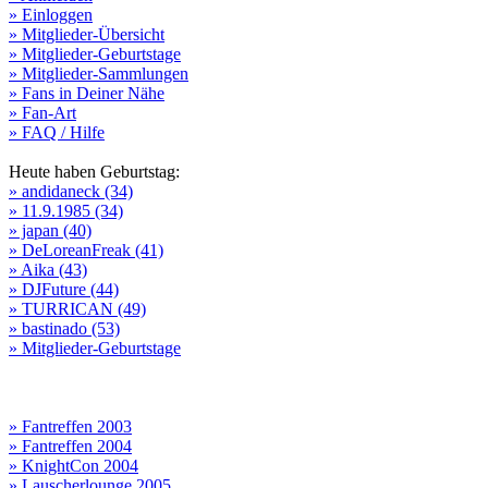
» Einloggen
» Mitglieder-Übersicht
» Mitglieder-Geburtstage
» Mitglieder-Sammlungen
» Fans in Deiner Nähe
» Fan-Art
» FAQ / Hilfe
Heute haben Geburtstag:
» andidaneck (34)
» 11.9.1985 (34)
» japan (40)
» DeLoreanFreak (41)
» Aika (43)
» DJFuture (44)
» TURRICAN (49)
» bastinado (53)
» Mitglieder-Geburtstage
» Fantreffen 2003
» Fantreffen 2004
» KnightCon 2004
» Lauscherlounge 2005