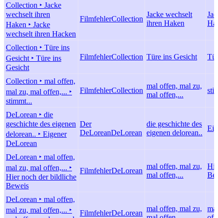
Collection ‣ Jacke
wechselt ihren
Jacke wechselt
Jac
Filmfehler
Collection
ihren Haken
Ha
Haken ‣ Jacke
wechselt ihren Hacken
Collection ‣ Türe ins
Filmfehler
Collection
Türe ins Gesicht
Tür
Gesicht ‣ Türe ins
Gesicht
Collection ‣ mal offen,
mal offen, mal zu,
Filmfehler
Collection
sti
mal zu, mal offen,... ‣
mal offen,...
stimmt...
DeLorean ‣ die
geschichte des eigenen
Der
die geschichte des
Eig
DeLorean
DeLorean
eigenen delorean..
delorean.. ‣ Eigener
DeLorean
DeLorean ‣ mal offen,
mal offen, mal zu,
Hie
mal zu, mal offen,... ‣
Filmfehler
DeLorean
mal offen,...
Be
Hier noch der bildliche
Beweis
DeLorean ‣ mal offen,
mal offen, mal zu,
mal
mal zu, mal offen,... ‣
Filmfehler
DeLorean
mal offen,...
offe