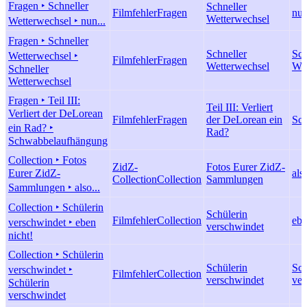
Fragen ‣ Schneller
Schneller
Filmfehler
Fragen
nun
Wetterwechsel
Wetterwechsel ‣ nun...
Fragen ‣ Schneller
Schneller
Sch
Wetterwechsel ‣
Filmfehler
Fragen
Wetterwechsel
Wet
Schneller
Wetterwechsel
Fragen ‣ Teil III:
Teil III: Verliert
Verliert der DeLorean
Filmfehler
Fragen
der DeLorean ein
Sc
ein Rad? ‣
Rad?
Schwabbelaufhängung
Collection ‣ Fotos
ZidZ-
Fotos Eurer ZidZ-
Eurer ZidZ-
also
Collection
Collection
Sammlungen
Sammlungen ‣ also...
Collection ‣ Schülerin
Schülerin
Filmfehler
Collection
ebe
verschwindet ‣ eben
verschwindet
nicht!
Collection ‣ Schülerin
Schülerin
Sch
verschwindet ‣
Filmfehler
Collection
verschwindet
ver
Schülerin
verschwindet