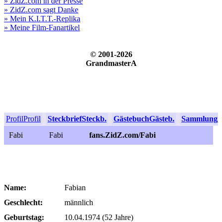
» ZidZ.com in der Presse
» ZidZ.com sagt Danke
» Mein K.I.T.T.-Replika
» Meine Film-Fanartikel
© 2001-2026
GrandmasterA
Profil
Profil
Steckbrief
Steckb.
Gästebuch
Gästeb.
Sammlung
S
Fabi
Fabi
fans.ZidZ.com/Fabi
Name:
Fabian
Geschlecht:
männlich
Geburtstag:
10.04.1974 (52 Jahre)