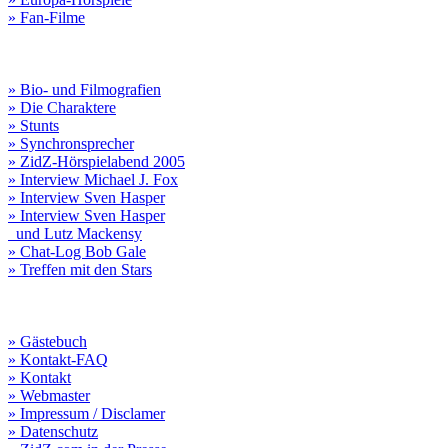
» Fan-Filme
» Bio- und Filmografien
» Die Charaktere
» Stunts
» Synchronsprecher
» ZidZ-Hörspielabend 2005
» Interview Michael J. Fox
» Interview Sven Hasper
» Interview Sven Hasper
und Lutz Mackensy
» Chat-Log Bob Gale
» Treffen mit den Stars
» Gästebuch
» Kontakt-FAQ
» Kontakt
» Webmaster
» Impressum / Disclamer
» Datenschutz