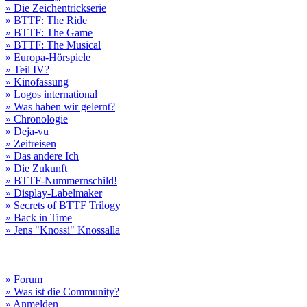
» Die Zeichentrickserie
» BTTF: The Ride
» BTTF: The Game
» BTTF: The Musical
» Europa-Hörspiele
» Teil IV?
» Kinofassung
» Logos international
» Was haben wir gelernt?
» Chronologie
» Deja-vu
» Zeitreisen
» Das andere Ich
» Die Zukunft
» BTTF-Nummernschild!
» Display-Labelmaker
» Secrets of BTTF Trilogy
» Back in Time
» Jens "Knossi" Knossalla
» Forum
» Was ist die Community?
» Anmelden