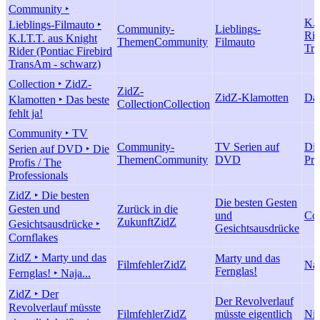
Community ‣
K.I
Lieblings-Filmauto ‣
Community-
Lieblings-
Rid
K.I.T.T. aus Knight
Themen
Community
Filmauto
Tra
Rider (Pontiac Firebird
TransAm - schwarz)
Collection ‣ ZidZ-
ZidZ-
ZidZ-Klamotten
Das
Klamotten ‣ Das beste
Collection
Collection
fehlt ja!
Community ‣ TV
Community-
TV Serien auf
Die
Serien auf DVD ‣ Die
Themen
Community
DVD
Pro
Profis / The
Professionals
ZidZ ‣ Die besten
Die besten Gesten
Gesten und
Zurück in die
und
Cor
Zukunft
ZidZ
Gesichtsausdrücke ‣
Gesichtsausdrücke
Cornflakes
ZidZ ‣ Marty und das
Marty und das
Filmfehler
ZidZ
Naj
Fernglas!
Fernglas! ‣ Naja...
ZidZ ‣ Der
Der Revolverlauf
Revolverlauf müsste
Filmfehler
ZidZ
müsste eigentlich
Nic