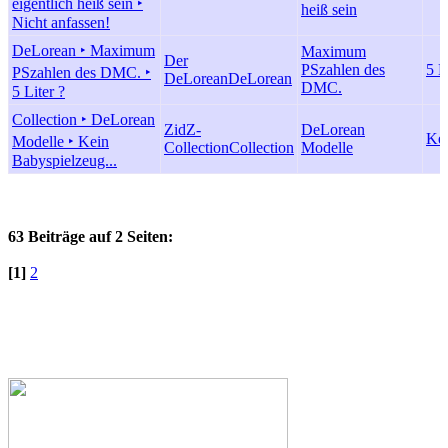
eigentlich heiß sein ‣
heiß sein
Nicht anfassen!
DeLorean ‣ Maximum
Maximum
Der
PSzahlen des
5 L
PSzahlen des DMC. ‣
DeLorean
DeLorean
DMC.
5 Liter ?
Collection ‣ DeLorean
ZidZ-
DeLorean
Kei
Modelle ‣ Kein
Collection
Collection
Modelle
Babyspielzeug...
63 Beiträge auf 2 Seiten:
[1]
2