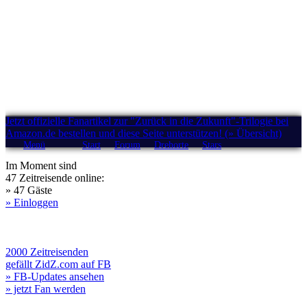
Jetzt offizielle Fanartikel zur "Zurück in die Zukunft"-Trilogie bei
Amazon.de bestellen und diese Seite unterstützen! (» Übersicht)
Menü
Start
Forum
Drehorte
Stars
Im Moment sind
47 Zeitreisende online:
» 47 Gäste
» Einloggen
2000 Zeitreisenden
gefällt ZidZ.com auf FB
» FB-Updates ansehen
» jetzt Fan werden