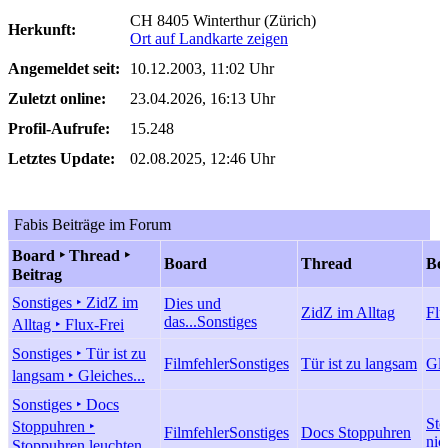
CH 8405 Winterthur (Zürich)
Herkunft:
Ort auf Landkarte zeigen
Angemeldet seit:
10.12.2003, 11:02 Uhr
Zuletzt online:
23.04.2026, 16:13 Uhr
Profil-Aufrufe:
15.248
Letztes Update:
02.08.2025, 12:46 Uhr
Fabis Beiträge im Forum
Board ‣ Thread ‣
Board
Thread
Bei
Beitrag
Sonstiges ‣ ZidZ im
Dies und
ZidZ im Alltag
Flu
das...
Sonstiges
Alltag ‣ Flux-Frei
Sonstiges ‣ Tür ist zu
Filmfehler
Sonstiges
Tür ist zu langsam
Gle
langsam ‣ Gleiches...
Sonstiges ‣ Docs
Sto
Stoppuhren ‣
Filmfehler
Sonstiges
Docs Stoppuhren
nic
Stoppuhren leuchten