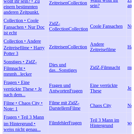
Wann wollt ihr
Zu 
wollt ihr sein? ‣ Zu
Zeitreisen
Collection
sein?
and
einem bestimmten
anderen Zeitpunkt.
Collection ‣ Coole
ZidZ-
Coole Fansachen
Nur
Fansachen ‣ Nur Doc
Collection
Collection
ist echt
Collection ‣ Andere
Andere
Zeitreisen
Collection
Har
Zeitreisefilme ‣ Harry
Zeitreisefilme
Potter 3
Sonstiges ‣ ZidZ-
Dies und
ZidZ-Filmnacht
mmm
Filmnacht ‣
das...
Sonstiges
mmmh...lecker
Fragen ‣ Eine
Fragen und
Eine verrückte
Je 
verrückte These ‣ Je
Antworten
Fragen
These
nach dem...
Filme mit ZidZ-
Filme ‣ Chaos City ‣
Chaos City
Not
Darstellern
Filme
Note: 1
Fragen ‣ Teil 3 Mann
Teil 3 Mann im
Filmfehler
Fragen
wei
im Hintergrund ‣
Hintergrund
weiss nicht genau...