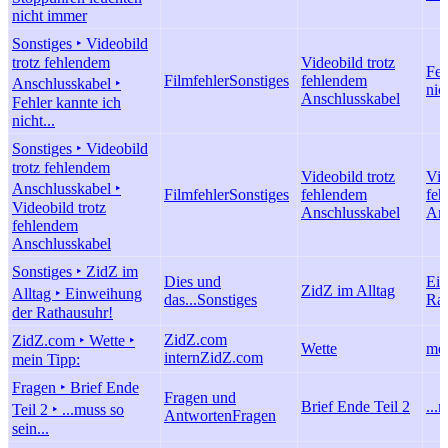
nicht immer
Sonstiges ‣ Videobild
trotz fehlendem
Videobild trotz
Feh
Filmfehler
Sonstiges
fehlendem
Anschlusskabel ‣
nich
Anschlusskabel
Fehler kannte ich
nicht...
Sonstiges ‣ Videobild
trotz fehlendem
Videobild trotz
Vid
Anschlusskabel ‣
Filmfehler
Sonstiges
fehlendem
feh
Videobild trotz
Anschlusskabel
Ans
fehlendem
Anschlusskabel
Sonstiges ‣ ZidZ im
Dies und
Ein
ZidZ im Alltag
Alltag ‣ Einweihung
das...
Sonstiges
Rat
der Rathausuhr!
ZidZ.com
ZidZ.com ‣ Wette ‣
Wette
mei
intern
ZidZ.com
mein Tipp:
Fragen ‣ Brief Ende
Fragen und
Brief Ende Teil 2
...
Teil 2 ‣ ...muss so
Antworten
Fragen
sein...