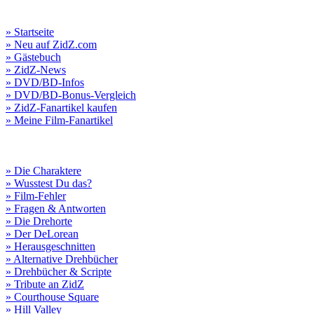
» Startseite
» Neu auf ZidZ.com
» Gästebuch
» ZidZ-News
» DVD/BD-Infos
» DVD/BD-Bonus-Vergleich
» ZidZ-Fanartikel kaufen
» Meine Film-Fanartikel
» Die Charaktere
» Wusstest Du das?
» Film-Fehler
» Fragen & Antworten
» Die Drehorte
» Der DeLorean
» Herausgeschnitten
» Alternative Drehbücher
» Drehbücher & Scripte
» Tribute an ZidZ
» Courthouse Square
» Hill Valley