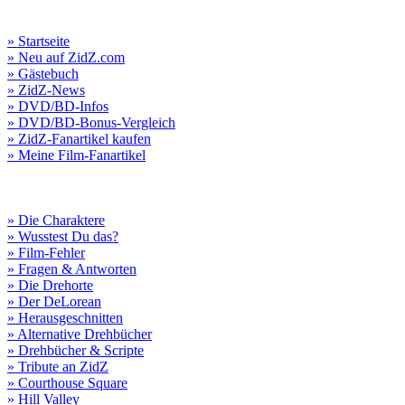
» Startseite
» Neu auf ZidZ.com
» Gästebuch
» ZidZ-News
» DVD/BD-Infos
» DVD/BD-Bonus-Vergleich
» ZidZ-Fanartikel kaufen
» Meine Film-Fanartikel
» Die Charaktere
» Wusstest Du das?
» Film-Fehler
» Fragen & Antworten
» Die Drehorte
» Der DeLorean
» Herausgeschnitten
» Alternative Drehbücher
» Drehbücher & Scripte
» Tribute an ZidZ
» Courthouse Square
» Hill Valley