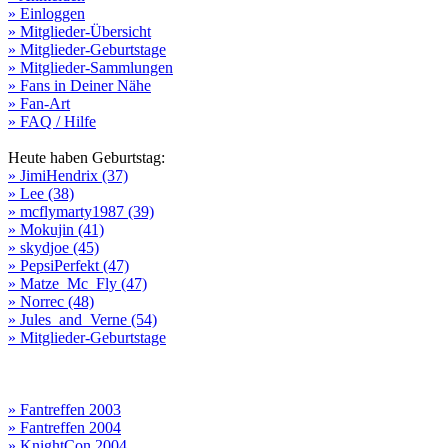
» Einloggen
» Mitglieder-Übersicht
» Mitglieder-Geburtstage
» Mitglieder-Sammlungen
» Fans in Deiner Nähe
» Fan-Art
» FAQ / Hilfe
Heute haben Geburtstag:
» JimiHendrix (37)
» Lee (38)
» mcflymarty1987 (39)
» Mokujin (41)
» skydjoe (45)
» PepsiPerfekt (47)
» Matze_Mc_Fly (47)
» Norrec (48)
» Jules_and_Verne (54)
» Mitglieder-Geburtstage
» Fantreffen 2003
» Fantreffen 2004
» KnightCon 2004