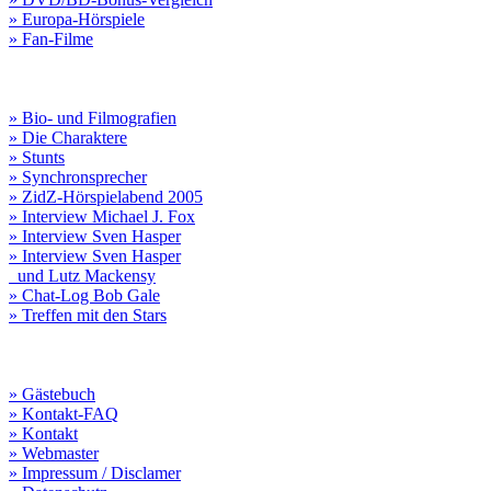
» Europa-Hörspiele
» Fan-Filme
» Bio- und Filmografien
» Die Charaktere
» Stunts
» Synchronsprecher
» ZidZ-Hörspielabend 2005
» Interview Michael J. Fox
» Interview Sven Hasper
» Interview Sven Hasper
und Lutz Mackensy
» Chat-Log Bob Gale
» Treffen mit den Stars
» Gästebuch
» Kontakt-FAQ
» Kontakt
» Webmaster
» Impressum / Disclamer