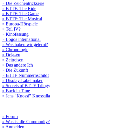
» Die Zeichentrickserie
» BTTF: The Ride
» BTTF: The Game
» BTTF: The Musical
» Europa-Hörspiele
» Teil IV?
» Kinofassung
» Logos international
» Was haben wir gelernt?
» Chronologie
» Deja-vu
» Zeitreisen
» Das andere Ich
» Die Zukunft
» BTTF-Nummernschild!
» Display-Labelmaker
» Secrets of BTTF Trilogy
» Back in Time
» Jens "Knossi" Knossalla
» Forum
» Was ist die Community?
» Anmelden