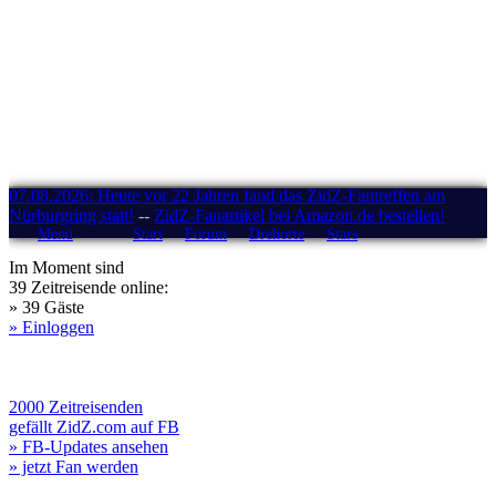
07.08.2026: Heute vor 22 Jahren fand das ZidZ-Fantreffen am
Nürburgring statt!
--
ZidZ-Fanartikel bei Amazon.de bestellen!
Menü
Start
Forum
Drehorte
Stars
Im Moment sind
39 Zeitreisende online:
» 39 Gäste
» Einloggen
2000 Zeitreisenden
gefällt ZidZ.com auf FB
» FB-Updates ansehen
» jetzt Fan werden