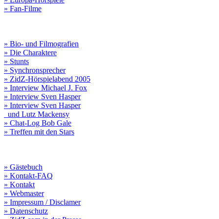
» Fan-Filme
» Bio- und Filmografien
» Die Charaktere
» Stunts
» Synchronsprecher
» ZidZ-Hörspielabend 2005
» Interview Michael J. Fox
» Interview Sven Hasper
» Interview Sven Hasper
und Lutz Mackensy
» Chat-Log Bob Gale
» Treffen mit den Stars
» Gästebuch
» Kontakt-FAQ
» Kontakt
» Webmaster
» Impressum / Disclamer
» Datenschutz