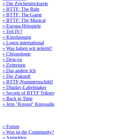
» Die Zeichentrickserie
» BTTF: The Ride
» BTTF: The Game
» BTTF: The Musical
» Europa-Hörspiele
» Teil IV?
» Kinofassung
» Logos international
» Was haben wir gelernt?
» Chronologie
» Deja-vu
» Zeitreisen
» Das andere Ich
» Die Zukunft
» BTTF-Nummernschild!
» Display-Labelmaker
» Secrets of BTTF Trilogy
» Back in Time
» Jens "Knossi" Knossalla
» Forum
» Was ist die Community?
» Anmelden