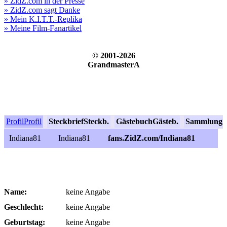
» ZidZ.com in der Presse
» ZidZ.com sagt Danke
» Mein K.I.T.T.-Replika
» Meine Film-Fanartikel
© 2001-2026
GrandmasterA
Profil
Profil
Steckbrief
Steckb.
Gästebuch
Gästeb.
Sammlung
S
Indiana81
Indiana81
fans.ZidZ.com/Indiana81
Name:
keine Angabe
Geschlecht:
keine Angabe
Geburtstag:
keine Angabe