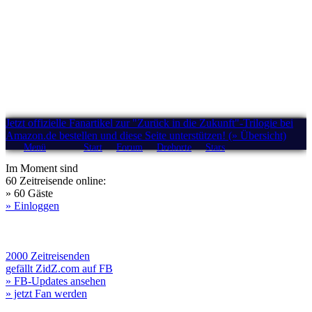
Jetzt offizielle Fanartikel zur "Zurück in die Zukunft"-Trilogie bei
Amazon.de bestellen und diese Seite unterstützen! (» Übersicht)
Menü
Start
Forum
Drehorte
Stars
Im Moment sind
60 Zeitreisende online:
» 60 Gäste
» Einloggen
2000 Zeitreisenden
gefällt ZidZ.com auf FB
» FB-Updates ansehen
» jetzt Fan werden