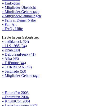
» Einloggen
» Mitglieder-Übersicht
» Mitglieder-Geburtstage
» Mitglieder-Sammlungen
» Fans in Deiner Nähe
» Fan-Art
» FAQ / Hilfe
Heute haben Geburtstag:
» andidaneck (34)
» 11.9.1985 (34)
» japan (40)
» DeLoreanFreak (41)
» Aika (43)
» DJFuture (44)
» TURRICAN (49)
» bastinado (53)
» Mitglieder-Geburtstage
» Fantreffen 2003
» Fantreffen 2004
» KnightCon 2004
» Lauscherlounge 2005