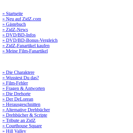
» Startseite
» Neu auf ZidZ.com
» Gästebuch
» ZidZ-News
» DVD/BD-Infos
» DVD/BD-Bonus-Vergleich
» ZidZ-Fanartikel kaufen
» Meine Film-Fanartikel
» Die Charaktere
» Wusstest Du das?
» Film-Fehler
» Fragen & Antworten
» Die Drehorte
» Der DeLorean
» Herausgeschnitten
» Alternative Drehbücher
» Drehbücher & Scripte
» Tribute an ZidZ
» Courthouse Square
» Hill Valley