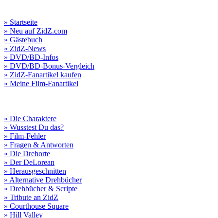
» Startseite
» Neu auf ZidZ.com
» Gästebuch
» ZidZ-News
» DVD/BD-Infos
» DVD/BD-Bonus-Vergleich
» ZidZ-Fanartikel kaufen
» Meine Film-Fanartikel
» Die Charaktere
» Wusstest Du das?
» Film-Fehler
» Fragen & Antworten
» Die Drehorte
» Der DeLorean
» Herausgeschnitten
» Alternative Drehbücher
» Drehbücher & Scripte
» Tribute an ZidZ
» Courthouse Square
» Hill Valley