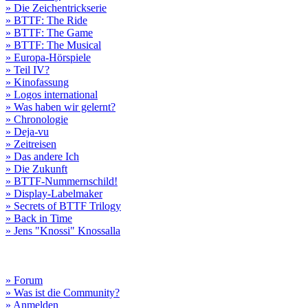
» Die Zeichentrickserie
» BTTF: The Ride
» BTTF: The Game
» BTTF: The Musical
» Europa-Hörspiele
» Teil IV?
» Kinofassung
» Logos international
» Was haben wir gelernt?
» Chronologie
» Deja-vu
» Zeitreisen
» Das andere Ich
» Die Zukunft
» BTTF-Nummernschild!
» Display-Labelmaker
» Secrets of BTTF Trilogy
» Back in Time
» Jens "Knossi" Knossalla
» Forum
» Was ist die Community?
» Anmelden