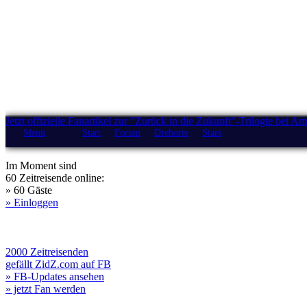
Jetzt offizielle Fanartikel zur "Zurück in die Zukunft"-Trilogie bei A
Menü
Start
Forum
Drehorte
Stars
Im Moment sind
60 Zeitreisende online:
» 60 Gäste
» Einloggen
2000 Zeitreisenden
gefällt ZidZ.com auf FB
» FB-Updates ansehen
» jetzt Fan werden