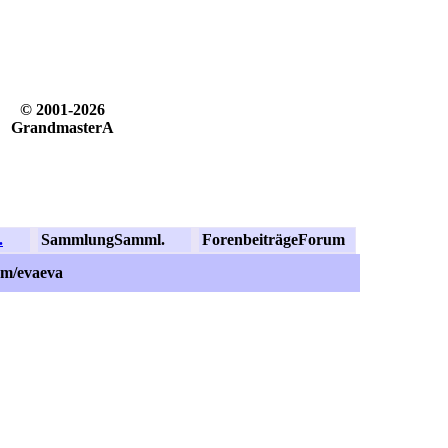
© 2001-2026
GrandmasterA
.
Sammlung
Samml.
Forenbeiträge
Forum
om/evaeva