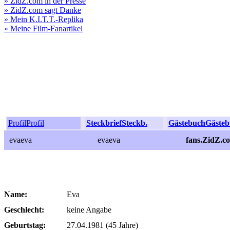
» ZidZ.com in der Presse
» ZidZ.com sagt Danke
» Mein K.I.T.T.-Replika
» Meine Film-Fanartikel
Profil
Profil
Steckbrief
Steckb.
Gästebuch
Gästeb
evaeva
evaeva
fans.ZidZ.c
Name:
Eva
Geschlecht:
keine Angabe
Geburtstag:
27.04.1981 (45 Jahre)