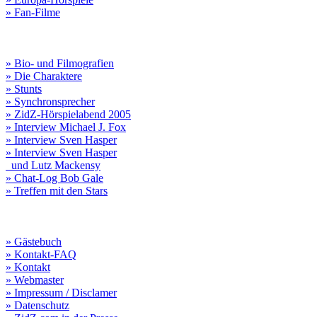
» Fan-Filme
» Bio- und Filmografien
» Die Charaktere
» Stunts
» Synchronsprecher
» ZidZ-Hörspielabend 2005
» Interview Michael J. Fox
» Interview Sven Hasper
» Interview Sven Hasper
und Lutz Mackensy
» Chat-Log Bob Gale
» Treffen mit den Stars
» Gästebuch
» Kontakt-FAQ
» Kontakt
» Webmaster
» Impressum / Disclamer
» Datenschutz