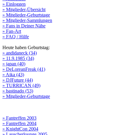
» Einloggen
» Mitglieder-Übersicht
» Mitglieder-Geburtstage
» Mitglieder-Sammlungen
» Fans in Deiner Nähe
» Fan-Art
» FAQ / Hilfe
Heute haben Geburtstag:
» andidaneck (34)
» 11.9.1985 (34)
» japan (40)
» DeLoreanFreak (41)
» Aika (43)
» DJFuture (44)
» TURRICAN (49)
» bastinado (53)
» Mitglieder-Geburtstage
» Fantreffen 2003
» Fantreffen 2004
» KnightCon 2004
» Lauscherlounge 2005