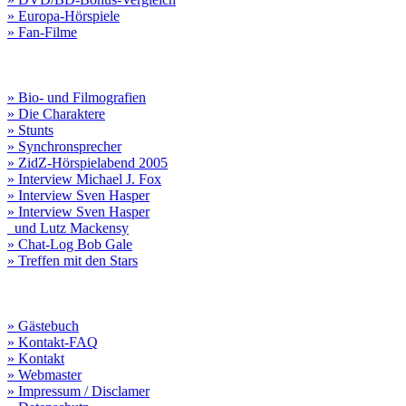
» Europa-Hörspiele
» Fan-Filme
» Bio- und Filmografien
» Die Charaktere
» Stunts
» Synchronsprecher
» ZidZ-Hörspielabend 2005
» Interview Michael J. Fox
» Interview Sven Hasper
» Interview Sven Hasper
und Lutz Mackensy
» Chat-Log Bob Gale
» Treffen mit den Stars
» Gästebuch
» Kontakt-FAQ
» Kontakt
» Webmaster
» Impressum / Disclamer