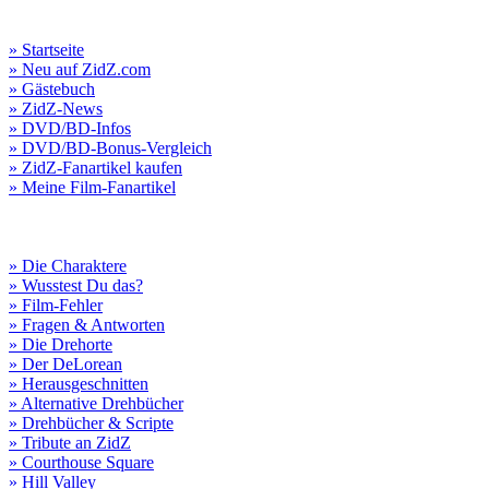
» Startseite
» Neu auf ZidZ.com
» Gästebuch
» ZidZ-News
» DVD/BD-Infos
» DVD/BD-Bonus-Vergleich
» ZidZ-Fanartikel kaufen
» Meine Film-Fanartikel
» Die Charaktere
» Wusstest Du das?
» Film-Fehler
» Fragen & Antworten
» Die Drehorte
» Der DeLorean
» Herausgeschnitten
» Alternative Drehbücher
» Drehbücher & Scripte
» Tribute an ZidZ
» Courthouse Square
» Hill Valley