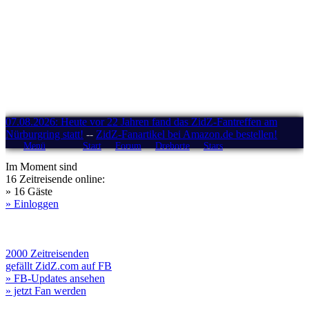
07.08.2026: Heute vor 22 Jahren fand das ZidZ-Fantreffen am
Nürburgring statt!
--
ZidZ-Fanartikel bei Amazon.de bestellen!
Menü
Start
Forum
Drehorte
Stars
Im Moment sind
16 Zeitreisende online:
» 16 Gäste
» Einloggen
2000 Zeitreisenden
gefällt ZidZ.com auf FB
» FB-Updates ansehen
» jetzt Fan werden