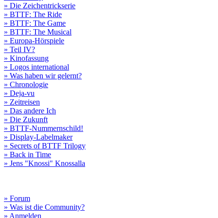
» Die Zeichentrickserie
» BTTF: The Ride
» BTTF: The Game
» BTTF: The Musical
» Europa-Hörspiele
» Teil IV?
» Kinofassung
» Logos international
» Was haben wir gelernt?
» Chronologie
» Deja-vu
» Zeitreisen
» Das andere Ich
» Die Zukunft
» BTTF-Nummernschild!
» Display-Labelmaker
» Secrets of BTTF Trilogy
» Back in Time
» Jens "Knossi" Knossalla
» Forum
» Was ist die Community?
» Anmelden