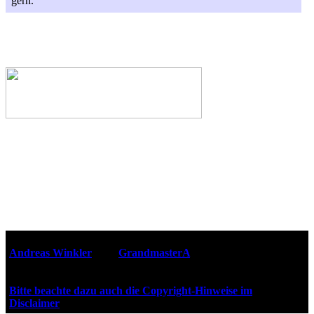
gern.
Webseiten-Design © 2001-2026
Andreas Winkler
alias
GrandmasterA
für ZidZ.com
"Zurück in die Zukunft" steht unter Copyright von Universal
City Studios, Inc. und Amblin Entertainment, Inc.
Bitte beachte dazu auch die Copyright-Hinweise im
Disclaimer
!