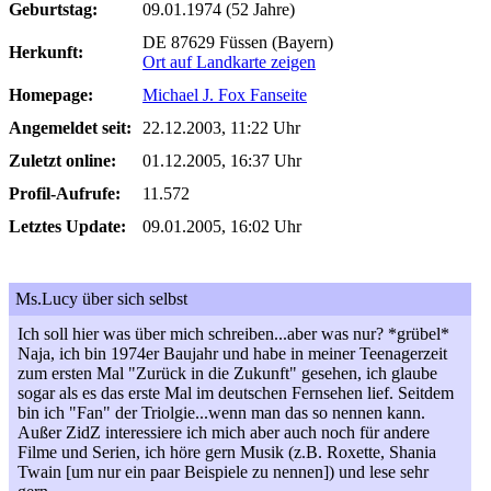
Geburtstag:
09.01.1974 (52 Jahre)
DE 87629 Füssen (Bayern)
Herkunft:
Ort auf Landkarte zeigen
Homepage:
Michael J. Fox Fanseite
Angemeldet seit:
22.12.2003, 11:22 Uhr
Zuletzt online:
01.12.2005, 16:37 Uhr
Profil-Aufrufe:
11.572
Letztes Update:
09.01.2005, 16:02 Uhr
Ms.Lucy über sich selbst
Ich soll hier was über mich schreiben...aber was nur? *grübel*
Naja, ich bin 1974er Baujahr und habe in meiner Teenagerzeit
zum ersten Mal "Zurück in die Zukunft" gesehen, ich glaube
sogar als es das erste Mal im deutschen Fernsehen lief. Seitdem
bin ich "Fan" der Triolgie...wenn man das so nennen kann.
Außer ZidZ interessiere ich mich aber auch noch für andere
Filme und Serien, ich höre gern Musik (z.B. Roxette, Shania
Twain [um nur ein paar Beispiele zu nennen]) und lese sehr