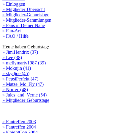
» Einloggen
» Mitglieder-Übersicht
» Mitglieder-Geburtstage
» Mitglieder-Sammlungen
» Fans in Deiner Nähe
» Fan-Art
» FAQ / Hilfe
Heute haben Geburtstag:
» JimiHendrix (37)
» Lee (38)
» mcflymarty1987 (39)
» Mokujin (41)
» skydjoe (45)
» PepsiPerfekt (47)
» Matze_Mc_Fly (47)
» Norrec (48)
» Jules_and_Verne (54)
» Mitglieder-Geburtstage
» Fantreffen 2003
» Fantreffen 2004
» KnightCon 2004