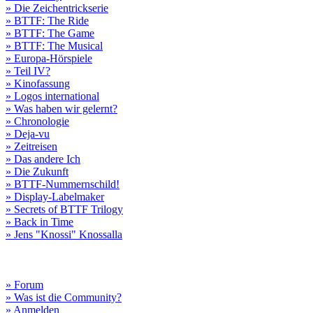
» Die Zeichentrickserie
» BTTF: The Ride
» BTTF: The Game
» BTTF: The Musical
» Europa-Hörspiele
» Teil IV?
» Kinofassung
» Logos international
» Was haben wir gelernt?
» Chronologie
» Deja-vu
» Zeitreisen
» Das andere Ich
» Die Zukunft
» BTTF-Nummernschild!
» Display-Labelmaker
» Secrets of BTTF Trilogy
» Back in Time
» Jens "Knossi" Knossalla
» Forum
» Was ist die Community?
» Anmelden