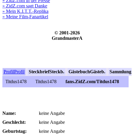
» ZidZ.com in der Presse
» ZidZ.com sagt Danke
» Mein K.I.T.T.-Replika
» Meine Film-Fanartikel
© 2001-2026
GrandmasterA
Profil
Profil
Steckbrief
Steckb.
Gästebuch
Gästeb.
Sammlung
S
Titdus1478
Titdus1478
fans.ZidZ.com/Titdus1478
Name:
keine Angabe
Geschlecht:
keine Angabe
Geburtstag:
keine Angabe