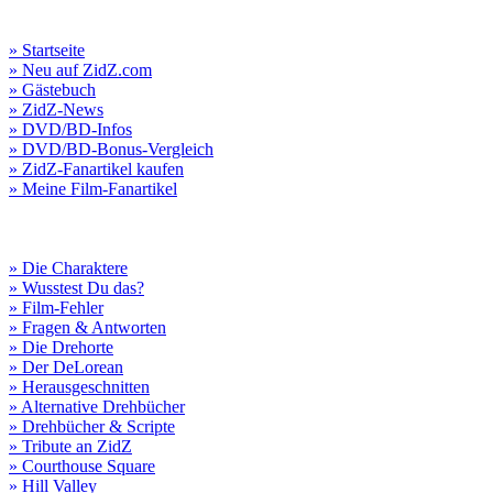
» Startseite
» Neu auf ZidZ.com
» Gästebuch
» ZidZ-News
» DVD/BD-Infos
» DVD/BD-Bonus-Vergleich
» ZidZ-Fanartikel kaufen
» Meine Film-Fanartikel
» Die Charaktere
» Wusstest Du das?
» Film-Fehler
» Fragen & Antworten
» Die Drehorte
» Der DeLorean
» Herausgeschnitten
» Alternative Drehbücher
» Drehbücher & Scripte
» Tribute an ZidZ
» Courthouse Square
» Hill Valley