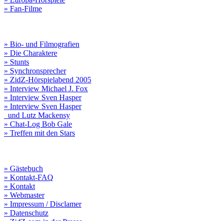
» Fan-Filme
» Bio- und Filmografien
» Die Charaktere
» Stunts
» Synchronsprecher
» ZidZ-Hörspielabend 2005
» Interview Michael J. Fox
» Interview Sven Hasper
» Interview Sven Hasper
und Lutz Mackensy
» Chat-Log Bob Gale
» Treffen mit den Stars
» Gästebuch
» Kontakt-FAQ
» Kontakt
» Webmaster
» Impressum / Disclamer
» Datenschutz