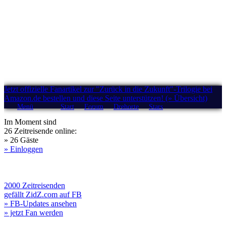
Jetzt offizielle Fanartikel zur "Zurück in die Zukunft"-Trilogie bei
Amazon.de bestellen und diese Seite unterstützen! (» Übersicht)
Menü
Start
Forum
Drehorte
Stars
Im Moment sind
26 Zeitreisende online:
» 26 Gäste
» Einloggen
2000 Zeitreisenden
gefällt ZidZ.com auf FB
» FB-Updates ansehen
» jetzt Fan werden