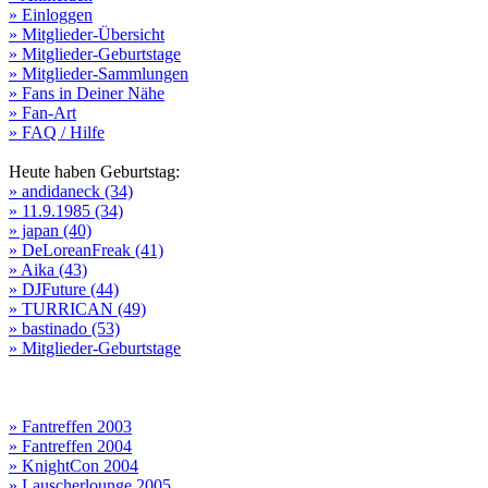
» Einloggen
» Mitglieder-Übersicht
» Mitglieder-Geburtstage
» Mitglieder-Sammlungen
» Fans in Deiner Nähe
» Fan-Art
» FAQ / Hilfe
Heute haben Geburtstag:
» andidaneck (34)
» 11.9.1985 (34)
» japan (40)
» DeLoreanFreak (41)
» Aika (43)
» DJFuture (44)
» TURRICAN (49)
» bastinado (53)
» Mitglieder-Geburtstage
» Fantreffen 2003
» Fantreffen 2004
» KnightCon 2004
» Lauscherlounge 2005