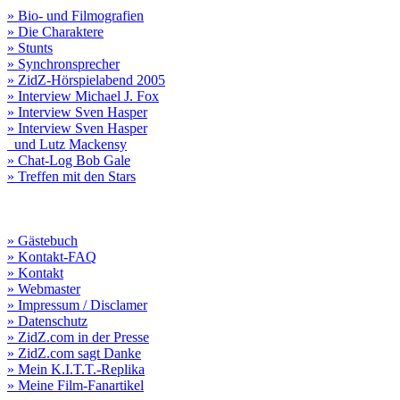
» Bio- und Filmografien
» Die Charaktere
» Stunts
» Synchronsprecher
» ZidZ-Hörspielabend 2005
» Interview Michael J. Fox
» Interview Sven Hasper
» Interview Sven Hasper
und Lutz Mackensy
» Chat-Log Bob Gale
» Treffen mit den Stars
» Gästebuch
» Kontakt-FAQ
» Kontakt
» Webmaster
» Impressum / Disclamer
» Datenschutz
» ZidZ.com in der Presse
» ZidZ.com sagt Danke
» Mein K.I.T.T.-Replika
» Meine Film-Fanartikel