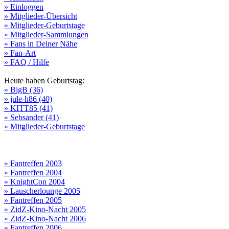
» Einloggen
» Mitglieder-Übersicht
» Mitglieder-Geburtstage
» Mitglieder-Sammlungen
» Fans in Deiner Nähe
» Fan-Art
» FAQ / Hilfe
Heute haben Geburtstag:
» BigB (36)
» jule-h86 (40)
» KITT85 (41)
» Sebsander (41)
» Mitglieder-Geburtstage
» Fantreffen 2003
» Fantreffen 2004
» KnightCon 2004
» Lauscherlounge 2005
» Fantreffen 2005
» ZidZ-Kino-Nacht 2005
» ZidZ-Kino-Nacht 2006
» Fantreffen 2006