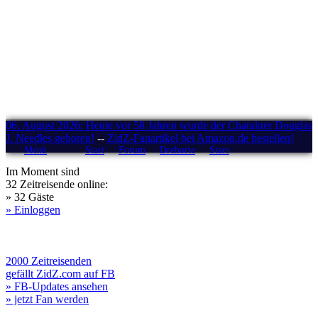
06. August 2026: Heute vor 58 Jahren wurde der Charakter Douglas
J. Needles geboren!
--
ZidZ-Fanartikel bei Amazon.de bestellen!
Menü
Start
Forum
Drehorte
Stars
Im Moment sind
32 Zeitreisende online:
» 32 Gäste
» Einloggen
2000 Zeitreisenden
gefällt ZidZ.com auf FB
» FB-Updates ansehen
» jetzt Fan werden