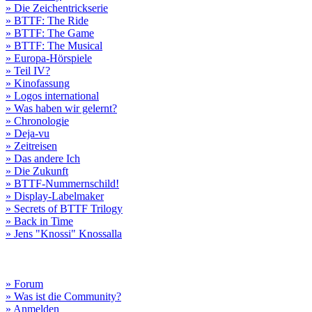
» Die Zeichentrickserie
» BTTF: The Ride
» BTTF: The Game
» BTTF: The Musical
» Europa-Hörspiele
» Teil IV?
» Kinofassung
» Logos international
» Was haben wir gelernt?
» Chronologie
» Deja-vu
» Zeitreisen
» Das andere Ich
» Die Zukunft
» BTTF-Nummernschild!
» Display-Labelmaker
» Secrets of BTTF Trilogy
» Back in Time
» Jens "Knossi" Knossalla
» Forum
» Was ist die Community?
» Anmelden