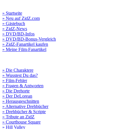
» Startseite
» Neu auf ZidZ.com
» Gästebuch
» ZidZ-News
» DVD/BD-Infos
» DVD/BD-Bonus-Vergleich
» ZidZ-Fanartikel kaufen
» Meine Film-Fanartikel
» Die Charaktere
» Wusstest Du das?
» Film-Fehler
» Fragen & Antworten
» Die Drehorte
» Der DeLorean
» Herausgeschnitten
» Alternative Drehbücher
» Drehbücher & Scripte
» Tribute an ZidZ
» Courthouse Square
» Hill Valley