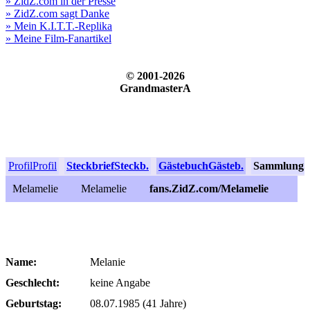
» ZidZ.com in der Presse
» ZidZ.com sagt Danke
» Mein K.I.T.T.-Replika
» Meine Film-Fanartikel
© 2001-2026
GrandmasterA
Profil
Profil
Steckbrief
Steckb.
Gästebuch
Gästeb.
Sammlung
S
Melamelie
Melamelie
fans.ZidZ.com/Melamelie
Name:
Melanie
Geschlecht:
keine Angabe
Geburtstag:
08.07.1985 (41 Jahre)