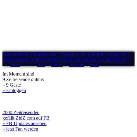
Jetzt offizielle Fanartikel zur "Zurück in die Zukunft"-Trilogie bei
Amazon.de bestellen und diese Seite unterstützen! (» Übersicht)
Menü
Start
Forum
Drehorte
Stars
Im Moment sind
9 Zeitreisende online:
» 9 Gäste
» Einloggen
2000 Zeitreisenden
gefällt ZidZ.com auf FB
» FB-Updates ansehen
» jetzt Fan werden