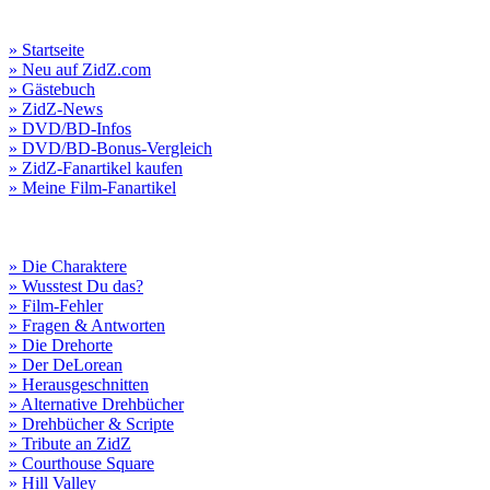
» Startseite
» Neu auf ZidZ.com
» Gästebuch
» ZidZ-News
» DVD/BD-Infos
» DVD/BD-Bonus-Vergleich
» ZidZ-Fanartikel kaufen
» Meine Film-Fanartikel
» Die Charaktere
» Wusstest Du das?
» Film-Fehler
» Fragen & Antworten
» Die Drehorte
» Der DeLorean
» Herausgeschnitten
» Alternative Drehbücher
» Drehbücher & Scripte
» Tribute an ZidZ
» Courthouse Square
» Hill Valley