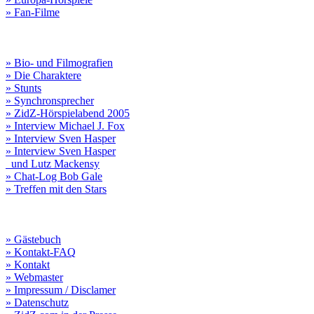
» Fan-Filme
» Bio- und Filmografien
» Die Charaktere
» Stunts
» Synchronsprecher
» ZidZ-Hörspielabend 2005
» Interview Michael J. Fox
» Interview Sven Hasper
» Interview Sven Hasper
und Lutz Mackensy
» Chat-Log Bob Gale
» Treffen mit den Stars
» Gästebuch
» Kontakt-FAQ
» Kontakt
» Webmaster
» Impressum / Disclamer
» Datenschutz