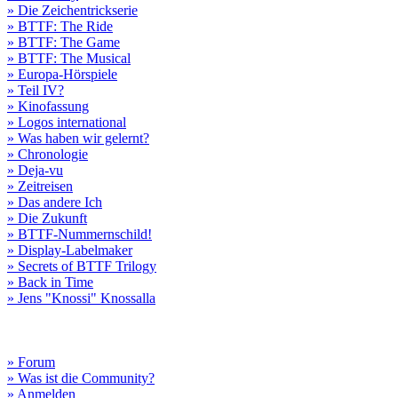
» Die Zeichentrickserie
» BTTF: The Ride
» BTTF: The Game
» BTTF: The Musical
» Europa-Hörspiele
» Teil IV?
» Kinofassung
» Logos international
» Was haben wir gelernt?
» Chronologie
» Deja-vu
» Zeitreisen
» Das andere Ich
» Die Zukunft
» BTTF-Nummernschild!
» Display-Labelmaker
» Secrets of BTTF Trilogy
» Back in Time
» Jens "Knossi" Knossalla
» Forum
» Was ist die Community?
» Anmelden