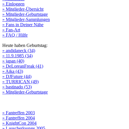
» Einloggen
» Mitglieder-Übersicht
» Mitglieder-Geburtstage
» Mitglieder-Sammlungen
» Fans in Deiner Nähe
» Fan-Art
» FAQ / Hilfe
Heute haben Geburtstag:
» andidaneck (34)
» 11.9.1985 (34)
» japan (40)
» DeLoreanFreak (41)
» Aika (43)
» DJFuture (44)
» TURRICAN (49)
» bastinado (53)
» Mitglieder-Geburtstage
» Fantreffen 2003
» Fantreffen 2004
» KnightCon 2004
» Lauscherlounge 2005