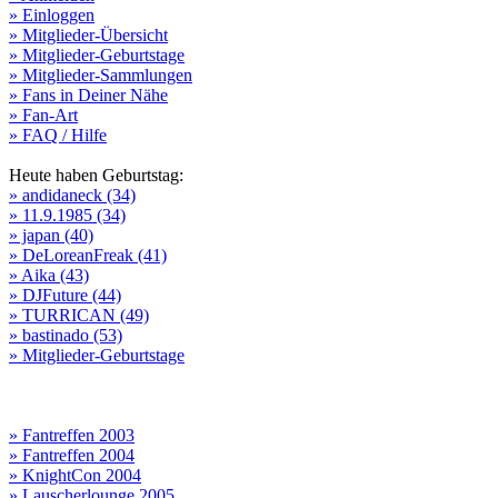
» Einloggen
» Mitglieder-Übersicht
» Mitglieder-Geburtstage
» Mitglieder-Sammlungen
» Fans in Deiner Nähe
» Fan-Art
» FAQ / Hilfe
Heute haben Geburtstag:
» andidaneck (34)
» 11.9.1985 (34)
» japan (40)
» DeLoreanFreak (41)
» Aika (43)
» DJFuture (44)
» TURRICAN (49)
» bastinado (53)
» Mitglieder-Geburtstage
» Fantreffen 2003
» Fantreffen 2004
» KnightCon 2004
» Lauscherlounge 2005