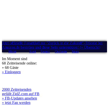
Jetzt offizielle Fanartikel zur "Zurück in die Zukunft"-Trilogie bei
Amazon.de bestellen und diese Seite unterstützen! (» Übersicht)
Menü
Start
Forum
Drehorte
Stars
Im Moment sind
68 Zeitreisende online:
» 68 Gäste
» Einloggen
2000 Zeitreisenden
gefällt ZidZ.com auf FB
» FB-Updates ansehen
» jetzt Fan werden