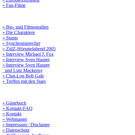
» Fan-Filme
» Bio- und Filmografien
» Die Charaktere
» Stunts
» Synchronsprecher
» ZidZ-Hörspielabend 2005
» Interview Michael J. Fox
» Interview Sven Hasper
» Interview Sven Hasper
und Lutz Mackensy
» Chat-Log Bob Gale
» Treffen mit den Stars
» Gästebuch
» Kontakt-FAQ
» Kontakt
» Webmaster
» Impressum / Disclamer
» Datenschutz