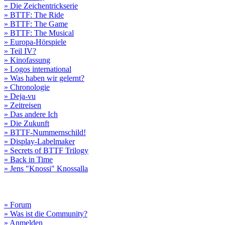
» Die Zeichentrickserie
» BTTF: The Ride
» BTTF: The Game
» BTTF: The Musical
» Europa-Hörspiele
» Teil IV?
» Kinofassung
» Logos international
» Was haben wir gelernt?
» Chronologie
» Deja-vu
» Zeitreisen
» Das andere Ich
» Die Zukunft
» BTTF-Nummernschild!
» Display-Labelmaker
» Secrets of BTTF Trilogy
» Back in Time
» Jens "Knossi" Knossalla
» Forum
» Was ist die Community?
» Anmelden