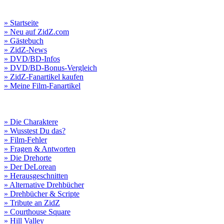
» Startseite
» Neu auf ZidZ.com
» Gästebuch
» ZidZ-News
» DVD/BD-Infos
» DVD/BD-Bonus-Vergleich
» ZidZ-Fanartikel kaufen
» Meine Film-Fanartikel
» Die Charaktere
» Wusstest Du das?
» Film-Fehler
» Fragen & Antworten
» Die Drehorte
» Der DeLorean
» Herausgeschnitten
» Alternative Drehbücher
» Drehbücher & Scripte
» Tribute an ZidZ
» Courthouse Square
» Hill Valley