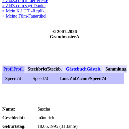
» ZidZ.com in der Presse
» ZidZ.com sagt Danke
» Mein K.I.T.T.-Replika
» Meine Film-Fanartikel
© 2001-2026
GrandmasterA
Profil
Profil
Steckbrief
Steckb.
Gästebuch
Gästeb.
Sammlung
S
Speed74
Speed74
fans.ZidZ.com/Speed74
Name:
Sascha
Geschlecht:
männlich
Geburtstag:
18.05.1995 (31 Jahre)