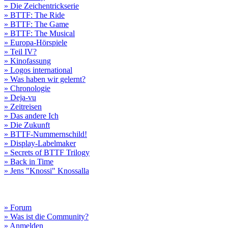
» Die Zeichentrickserie
» BTTF: The Ride
» BTTF: The Game
» BTTF: The Musical
» Europa-Hörspiele
» Teil IV?
» Kinofassung
» Logos international
» Was haben wir gelernt?
» Chronologie
» Deja-vu
» Zeitreisen
» Das andere Ich
» Die Zukunft
» BTTF-Nummernschild!
» Display-Labelmaker
» Secrets of BTTF Trilogy
» Back in Time
» Jens "Knossi" Knossalla
» Forum
» Was ist die Community?
» Anmelden