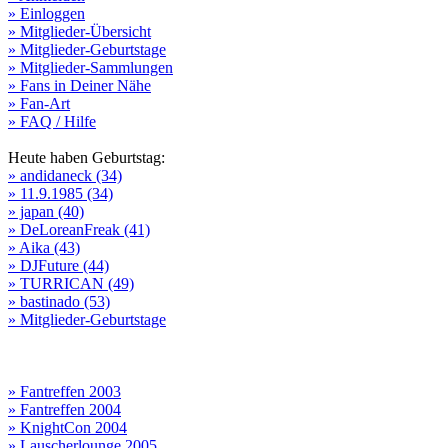
» Einloggen
» Mitglieder-Übersicht
» Mitglieder-Geburtstage
» Mitglieder-Sammlungen
» Fans in Deiner Nähe
» Fan-Art
» FAQ / Hilfe
Heute haben Geburtstag:
» andidaneck (34)
» 11.9.1985 (34)
» japan (40)
» DeLoreanFreak (41)
» Aika (43)
» DJFuture (44)
» TURRICAN (49)
» bastinado (53)
» Mitglieder-Geburtstage
» Fantreffen 2003
» Fantreffen 2004
» KnightCon 2004
» Lauscherlounge 2005