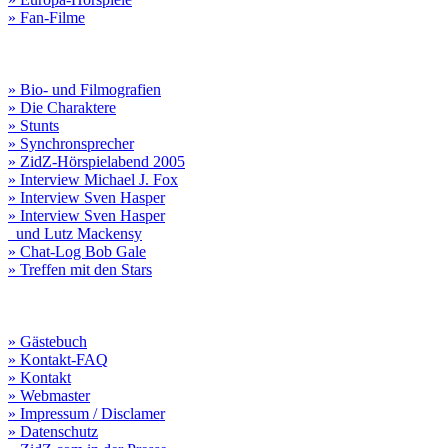
» Fan-Filme
» Bio- und Filmografien
» Die Charaktere
» Stunts
» Synchronsprecher
» ZidZ-Hörspielabend 2005
» Interview Michael J. Fox
» Interview Sven Hasper
» Interview Sven Hasper
und Lutz Mackensy
» Chat-Log Bob Gale
» Treffen mit den Stars
» Gästebuch
» Kontakt-FAQ
» Kontakt
» Webmaster
» Impressum / Disclamer
» Datenschutz