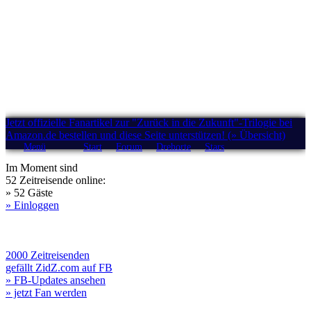
Jetzt offizielle Fanartikel zur "Zurück in die Zukunft"-Trilogie bei
Amazon.de bestellen und diese Seite unterstützen! (» Übersicht)
Menü
Start
Forum
Drehorte
Stars
Im Moment sind
52 Zeitreisende online:
» 52 Gäste
» Einloggen
2000 Zeitreisenden
gefällt ZidZ.com auf FB
» FB-Updates ansehen
» jetzt Fan werden