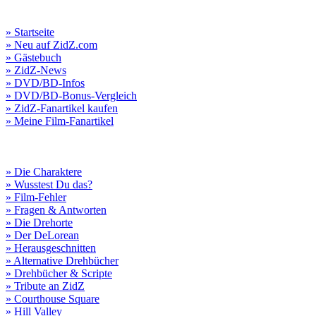
» Startseite
» Neu auf ZidZ.com
» Gästebuch
» ZidZ-News
» DVD/BD-Infos
» DVD/BD-Bonus-Vergleich
» ZidZ-Fanartikel kaufen
» Meine Film-Fanartikel
» Die Charaktere
» Wusstest Du das?
» Film-Fehler
» Fragen & Antworten
» Die Drehorte
» Der DeLorean
» Herausgeschnitten
» Alternative Drehbücher
» Drehbücher & Scripte
» Tribute an ZidZ
» Courthouse Square
» Hill Valley