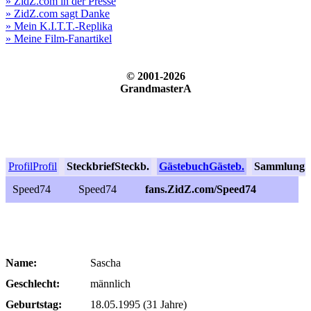
» ZidZ.com in der Presse
» ZidZ.com sagt Danke
» Mein K.I.T.T.-Replika
» Meine Film-Fanartikel
© 2001-2026
GrandmasterA
Profil
Profil
Steckbrief
Steckb.
Gästebuch
Gästeb.
Sammlung
S
Speed74
Speed74
fans.ZidZ.com/Speed74
Name:
Sascha
Geschlecht:
männlich
Geburtstag:
18.05.1995 (31 Jahre)