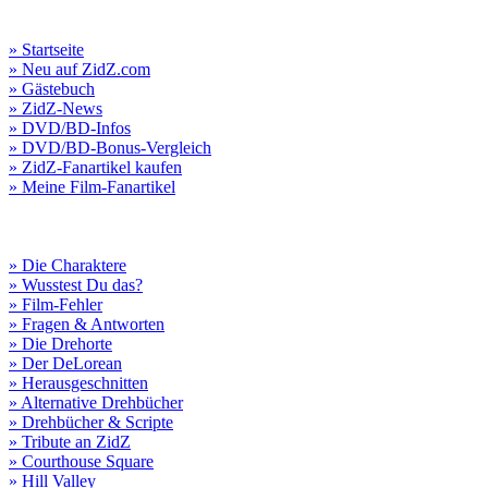
» Startseite
» Neu auf ZidZ.com
» Gästebuch
» ZidZ-News
» DVD/BD-Infos
» DVD/BD-Bonus-Vergleich
» ZidZ-Fanartikel kaufen
» Meine Film-Fanartikel
» Die Charaktere
» Wusstest Du das?
» Film-Fehler
» Fragen & Antworten
» Die Drehorte
» Der DeLorean
» Herausgeschnitten
» Alternative Drehbücher
» Drehbücher & Scripte
» Tribute an ZidZ
» Courthouse Square
» Hill Valley