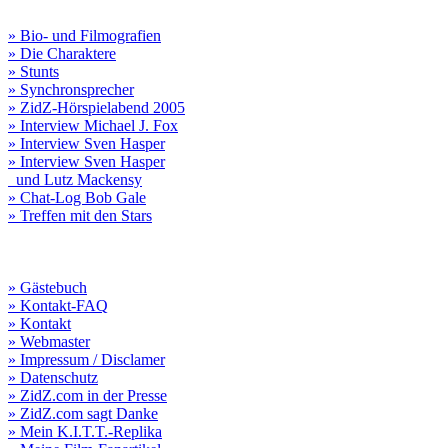
» Bio- und Filmografien
» Die Charaktere
» Stunts
» Synchronsprecher
» ZidZ-Hörspielabend 2005
» Interview Michael J. Fox
» Interview Sven Hasper
» Interview Sven Hasper
und Lutz Mackensy
» Chat-Log Bob Gale
» Treffen mit den Stars
» Gästebuch
» Kontakt-FAQ
» Kontakt
» Webmaster
» Impressum / Disclamer
» Datenschutz
» ZidZ.com in der Presse
» ZidZ.com sagt Danke
» Mein K.I.T.T.-Replika