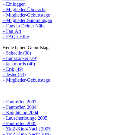
» Einloggen
» Mitglieder-Übersicht
» Mitglieder-Geburtstage
» Mitglieder-Sammlungen
» Fans in Deiner Nähe
» Fan-Art
» FAQ / Hilfe
Heute haben Geburtstag:
» Schaelle (38)
» franzzocker (39)
» jackmorris (40)
» Erik (49)
» Jester (53)
» Mitglieder-Geburtstage
» Fantreffen 2003
» Fantreffen 2004
» KnightCon 2004
» Lauscherlounge 2005
» Fantreffen 2005
» ZidZ-Kino-Nacht 2005
» ZidZ-Kino-Nacht 2006