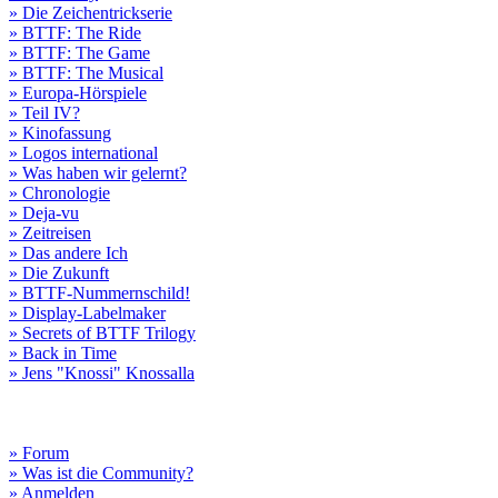
» Die Zeichentrickserie
» BTTF: The Ride
» BTTF: The Game
» BTTF: The Musical
» Europa-Hörspiele
» Teil IV?
» Kinofassung
» Logos international
» Was haben wir gelernt?
» Chronologie
» Deja-vu
» Zeitreisen
» Das andere Ich
» Die Zukunft
» BTTF-Nummernschild!
» Display-Labelmaker
» Secrets of BTTF Trilogy
» Back in Time
» Jens "Knossi" Knossalla
» Forum
» Was ist die Community?
» Anmelden