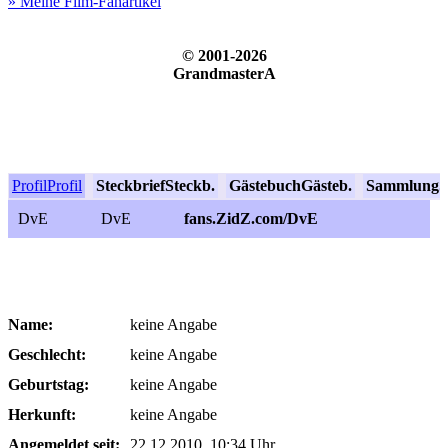
» Meine Film-Fanartikel
© 2001-2026
GrandmasterA
Profil
Profil
Steckbrief
Steckb.
Gästebuch
Gästeb.
Sammlung
S
DvE
DvE
fans.ZidZ.com/DvE
Name:
keine Angabe
Geschlecht:
keine Angabe
Geburtstag:
keine Angabe
Herkunft:
keine Angabe
Angemeldet seit:
22.12.2010, 10:34 Uhr