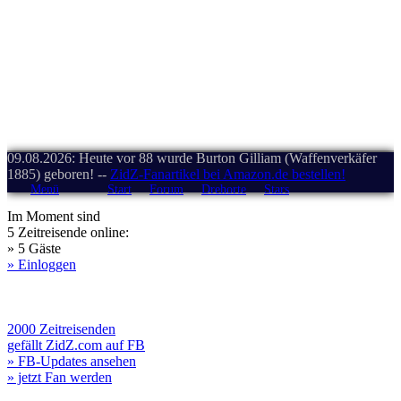
09.08.2026: Heute vor 88 wurde Burton Gilliam (Waffenverkäfer
1885) geboren! --
ZidZ-Fanartikel bei Amazon.de bestellen!
Menü
Start
Forum
Drehorte
Stars
Im Moment sind
5 Zeitreisende online:
» 5 Gäste
» Einloggen
2000 Zeitreisenden
gefällt ZidZ.com auf FB
» FB-Updates ansehen
» jetzt Fan werden