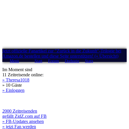
Jetzt offizielle Fanartikel zur "Zurück in die Zukunft"-Trilogie bei
Amazon.de bestellen und diese Seite unterstützen! (» Übersicht)
Menü
Start
Forum
Drehorte
Stars
Im Moment sind
11 Zeitreisende online:
» Theresa1018
» 10 Gäste
» Einloggen
2000 Zeitreisenden
gefällt ZidZ.com auf FB
» FB-Updates ansehen
» jetzt Fan werden