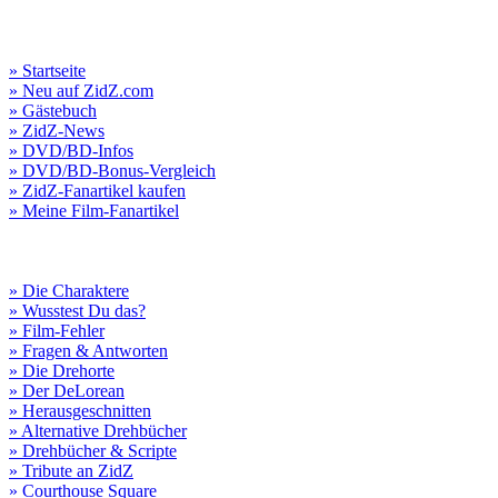
» Startseite
» Neu auf ZidZ.com
» Gästebuch
» ZidZ-News
» DVD/BD-Infos
» DVD/BD-Bonus-Vergleich
» ZidZ-Fanartikel kaufen
» Meine Film-Fanartikel
» Die Charaktere
» Wusstest Du das?
» Film-Fehler
» Fragen & Antworten
» Die Drehorte
» Der DeLorean
» Herausgeschnitten
» Alternative Drehbücher
» Drehbücher & Scripte
» Tribute an ZidZ
» Courthouse Square