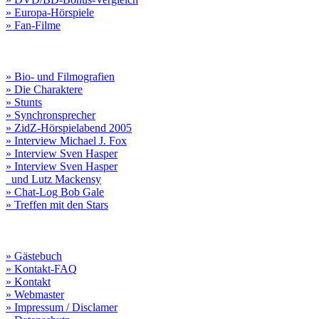
» Europa-Hörspiele
» Fan-Filme
» Bio- und Filmografien
» Die Charaktere
» Stunts
» Synchronsprecher
» ZidZ-Hörspielabend 2005
» Interview Michael J. Fox
» Interview Sven Hasper
» Interview Sven Hasper
und Lutz Mackensy
» Chat-Log Bob Gale
» Treffen mit den Stars
» Gästebuch
» Kontakt-FAQ
» Kontakt
» Webmaster
» Impressum / Disclamer