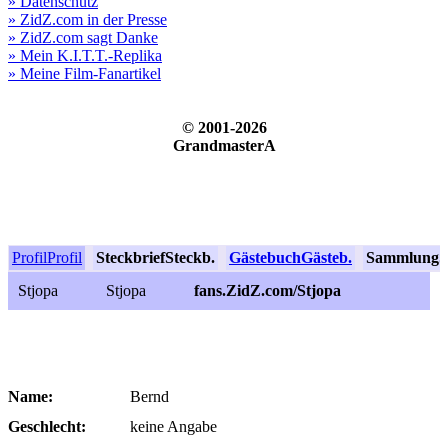
» Datenschutz
» ZidZ.com in der Presse
» ZidZ.com sagt Danke
» Mein K.I.T.T.-Replika
» Meine Film-Fanartikel
© 2001-2026
GrandmasterA
Profil
Profil
Steckbrief
Steckb.
Gästebuch
Gästeb.
Sammlung
S
Stjopa
Stjopa
fans.ZidZ.com/Stjopa
Name:
Bernd
Geschlecht:
keine Angabe