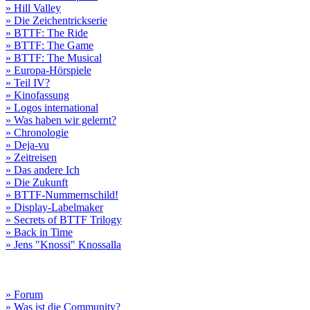
» Hill Valley
» Die Zeichentrickserie
» BTTF: The Ride
» BTTF: The Game
» BTTF: The Musical
» Europa-Hörspiele
» Teil IV?
» Kinofassung
» Logos international
» Was haben wir gelernt?
» Chronologie
» Deja-vu
» Zeitreisen
» Das andere Ich
» Die Zukunft
» BTTF-Nummernschild!
» Display-Labelmaker
» Secrets of BTTF Trilogy
» Back in Time
» Jens "Knossi" Knossalla
» Forum
» Was ist die Community?