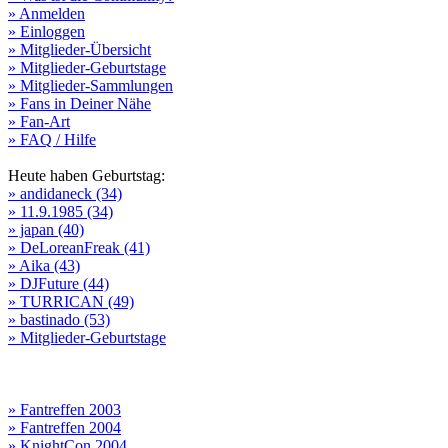
» Anmelden
» Einloggen
» Mitglieder-Übersicht
» Mitglieder-Geburtstage
» Mitglieder-Sammlungen
» Fans in Deiner Nähe
» Fan-Art
» FAQ / Hilfe
Heute haben Geburtstag:
» andidaneck (34)
» 11.9.1985 (34)
» japan (40)
» DeLoreanFreak (41)
» Aika (43)
» DJFuture (44)
» TURRICAN (49)
» bastinado (53)
» Mitglieder-Geburtstage
» Fantreffen 2003
» Fantreffen 2004
» KnightCon 2004