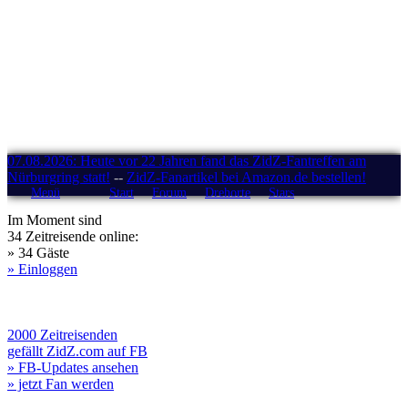
07.08.2026: Heute vor 22 Jahren fand das ZidZ-Fantreffen am
Nürburgring statt!
--
ZidZ-Fanartikel bei Amazon.de bestellen!
Menü
Start
Forum
Drehorte
Stars
Im Moment sind
34 Zeitreisende online:
» 34 Gäste
» Einloggen
2000 Zeitreisenden
gefällt ZidZ.com auf FB
» FB-Updates ansehen
» jetzt Fan werden