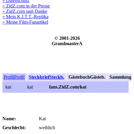
» Datenschutz
» ZidZ.com in der Presse
» ZidZ.com sagt Danke
» Mein K.I.T.T.-Replika
» Meine Film-Fanartikel
© 2001-2026
GrandmasterA
Profil
Profil
Steckbrief
Steckb.
Gästebuch
Gästeb.
Sammlung
S
kat
kat
fans.ZidZ.com/kat
Name:
Kat
Geschlecht:
weiblich