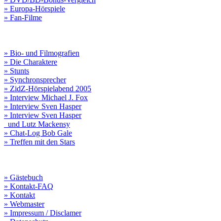
» Europa-Hörspiele
» Fan-Filme
» Bio- und Filmografien
» Die Charaktere
» Stunts
» Synchronsprecher
» ZidZ-Hörspielabend 2005
» Interview Michael J. Fox
» Interview Sven Hasper
» Interview Sven Hasper
und Lutz Mackensy
» Chat-Log Bob Gale
» Treffen mit den Stars
» Gästebuch
» Kontakt-FAQ
» Kontakt
» Webmaster
» Impressum / Disclamer