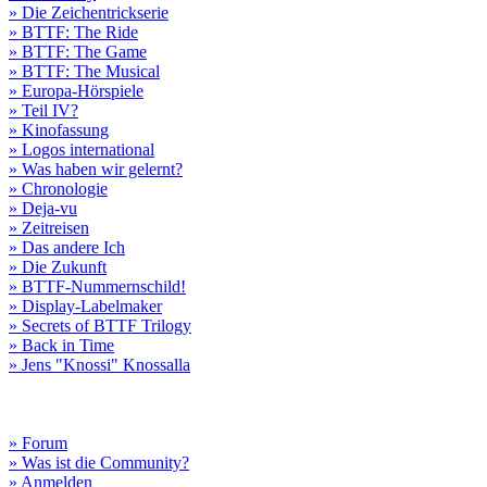
» Die Zeichentrickserie
» BTTF: The Ride
» BTTF: The Game
» BTTF: The Musical
» Europa-Hörspiele
» Teil IV?
» Kinofassung
» Logos international
» Was haben wir gelernt?
» Chronologie
» Deja-vu
» Zeitreisen
» Das andere Ich
» Die Zukunft
» BTTF-Nummernschild!
» Display-Labelmaker
» Secrets of BTTF Trilogy
» Back in Time
» Jens "Knossi" Knossalla
» Forum
» Was ist die Community?
» Anmelden