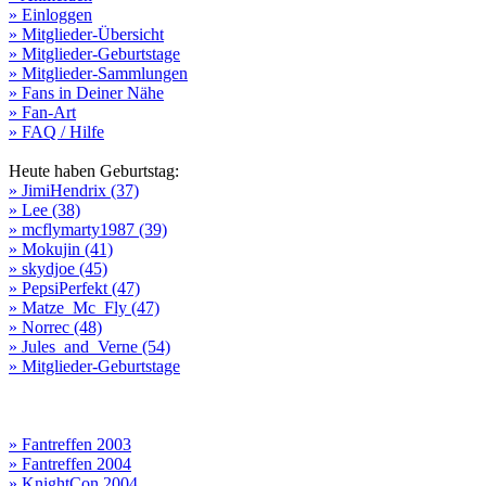
» Einloggen
» Mitglieder-Übersicht
» Mitglieder-Geburtstage
» Mitglieder-Sammlungen
» Fans in Deiner Nähe
» Fan-Art
» FAQ / Hilfe
Heute haben Geburtstag:
» JimiHendrix (37)
» Lee (38)
» mcflymarty1987 (39)
» Mokujin (41)
» skydjoe (45)
» PepsiPerfekt (47)
» Matze_Mc_Fly (47)
» Norrec (48)
» Jules_and_Verne (54)
» Mitglieder-Geburtstage
» Fantreffen 2003
» Fantreffen 2004
» KnightCon 2004