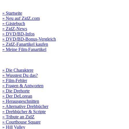
» Startseite
» Neu auf ZidZ.com
» Gästebuch
» ZidZ-News
» DVD/BD-Infos
» DVD/BD-Bonus-Vergleich
» ZidZ-Fanartikel kaufen
» Meine Film-Fanartikel
» Die Charaktere
» Wusstest Du das?
» Film-Fehler
» Fragen & Antworten
» Die Drehorte
» Der DeLorean
» Herausgeschnitten
» Alternative Drehbücher
» Drehbücher & Scripte
» Tribute an ZidZ
» Courthouse Square
» Hill Valley