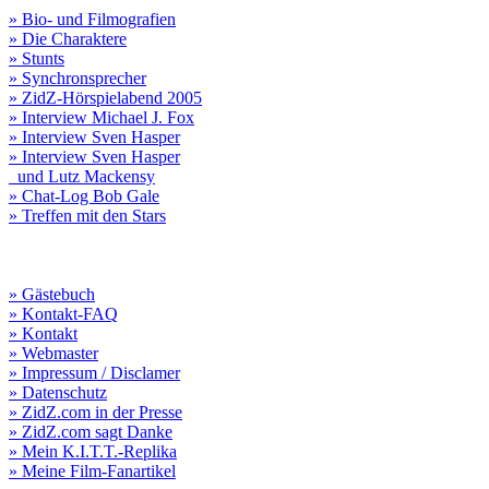
» Bio- und Filmografien
» Die Charaktere
» Stunts
» Synchronsprecher
» ZidZ-Hörspielabend 2005
» Interview Michael J. Fox
» Interview Sven Hasper
» Interview Sven Hasper
und Lutz Mackensy
» Chat-Log Bob Gale
» Treffen mit den Stars
» Gästebuch
» Kontakt-FAQ
» Kontakt
» Webmaster
» Impressum / Disclamer
» Datenschutz
» ZidZ.com in der Presse
» ZidZ.com sagt Danke
» Mein K.I.T.T.-Replika
» Meine Film-Fanartikel