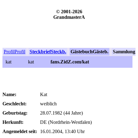
© 2001-2026
GrandmasterA
Profil
Profil
Steckbrief
Steckb.
Gästebuch
Gästeb.
Sammlung
S
kat
kat
fans.ZidZ.com/kat
Name:
Kat
Geschlecht:
weiblich
Geburtstag:
28.07.1982 (44 Jahre)
Herkunft:
DE (Nordrhein-Westfalen)
Angemeldet seit:
16.01.2004, 13:40 Uhr