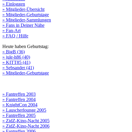
» Einloggen
» Mitglieder-Übersicht
» Mitglieder-Geburtstage
» Mitglieder-Sammlungen
» Fans in Deiner Nähe
» Fan-Art
» FAQ / Hilfe
Heute haben Geburtstag:
» BigB (36)
» jule-h86 (40)
» KITT85 (41)
» Sebsander (41)
» Mitglieder-Geburtstage
» Fantreffen 2003
» Fantreffen 2004
» KnightCon 2004
» Lauscherlounge 2005
» Fantreffen 2005
» ZidZ-Kino-Nacht 2005
» ZidZ-Kino-Nacht 2006
» Fantreffen 2006