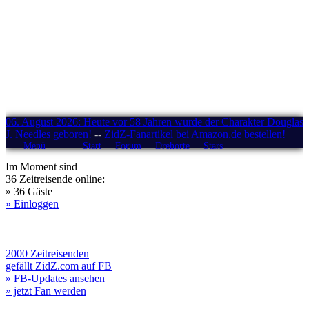
06. August 2026: Heute vor 58 Jahren wurde der Charakter Douglas
J. Needles geboren!
--
ZidZ-Fanartikel bei Amazon.de bestellen!
Menü
Start
Forum
Drehorte
Stars
Im Moment sind
36 Zeitreisende online:
» 36 Gäste
» Einloggen
2000 Zeitreisenden
gefällt ZidZ.com auf FB
» FB-Updates ansehen
» jetzt Fan werden