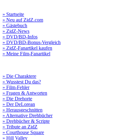
» Startseite
» Neu auf ZidZ.com
» Gästebuch
» ZidZ-News
» DVD/BD-Infos
» DVD/BD-Bonus-Vergleich
» ZidZ-Fanartikel kaufen
» Meine Film-Fanartikel
» Die Charaktere
» Wusstest Du das?
» Film-Fehler
» Fragen & Antworten
» Die Drehorte
» Der DeLorean
» Herausgeschnitten
» Alternative Drehbücher
» Drehbücher & Scripte
» Tribute an ZidZ
» Courthouse Square
» Hill Valley