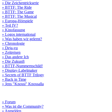
» Die Zeichentrickserie
» BTTF: The Ride
» BTTF: The Game
» BTTF: The Musical
» Europa-Hörspiele
» Teil IV?
» Kinofassung
» Logos international
» Was haben wir gelernt?
» Chronologie
» Deja-vu
» Zeitreisen
» Das andere Ich
» Die Zukunft
» BTTF-Nummernschild!
» Display-Labelmaker
» Secrets of BTTF Trilogy
» Back in Time
» Jens "Knossi" Knossalla
» Forum
» Was ist die Community?
» Anmelden