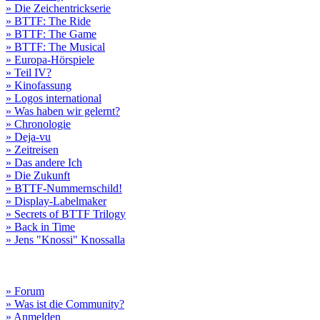
» Die Zeichentrickserie
» BTTF: The Ride
» BTTF: The Game
» BTTF: The Musical
» Europa-Hörspiele
» Teil IV?
» Kinofassung
» Logos international
» Was haben wir gelernt?
» Chronologie
» Deja-vu
» Zeitreisen
» Das andere Ich
» Die Zukunft
» BTTF-Nummernschild!
» Display-Labelmaker
» Secrets of BTTF Trilogy
» Back in Time
» Jens "Knossi" Knossalla
» Forum
» Was ist die Community?
» Anmelden