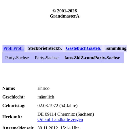
© 2001-2026
GrandmasterA
Profil
Profil
Steckbrief
Steckb.
Gästebuch
Gästeb.
Sammlung
S
Party-Sachse
Party-Sachse
fans.ZidZ.com/Party-Sachse
Name:
Enrico
Geschlecht:
männlich
Geburtstag:
02.03.1972 (54 Jahre)
DE 09114 Chemnitz (Sachsen)
Herkunft:
Ort auf Landkarte zeigen
Angemeldet seit:
30.11.2012, 15:14 Uhr