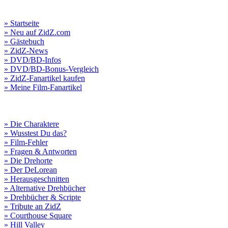
» Startseite
» Neu auf ZidZ.com
» Gästebuch
» ZidZ-News
» DVD/BD-Infos
» DVD/BD-Bonus-Vergleich
» ZidZ-Fanartikel kaufen
» Meine Film-Fanartikel
» Die Charaktere
» Wusstest Du das?
» Film-Fehler
» Fragen & Antworten
» Die Drehorte
» Der DeLorean
» Herausgeschnitten
» Alternative Drehbücher
» Drehbücher & Scripte
» Tribute an ZidZ
» Courthouse Square
» Hill Valley