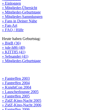
» Einloggen
» Mitglieder-Übersicht
» Mitglieder-Geburtstage
» Mitglieder-Sammlungen
» Fans in Deiner Nähe
» Fan-Art
» FAQ / Hilfe
Heute haben Geburtstag:
» BigB (36)
» jule-h86 (40)
» KITT85 (41)
» Sebsander (41)
» Mitglieder-Geburtstage
» Fantreffen 2003
» Fantreffen 2004
» KnightCon 2004
» Lauscherlounge 2005
» Fantreffen 2005
» ZidZ-Kino-Nacht 2005
» ZidZ-Kino-Nacht 2006
» Fantreffen 2006