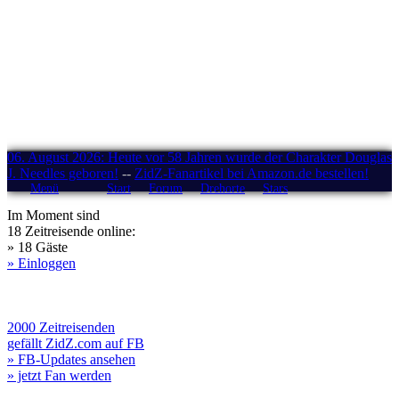
06. August 2026: Heute vor 58 Jahren wurde der Charakter Douglas
J. Needles geboren!
--
ZidZ-Fanartikel bei Amazon.de bestellen!
Menü
Start
Forum
Drehorte
Stars
Im Moment sind
18 Zeitreisende online:
» 18 Gäste
» Einloggen
2000 Zeitreisenden
gefällt ZidZ.com auf FB
» FB-Updates ansehen
» jetzt Fan werden