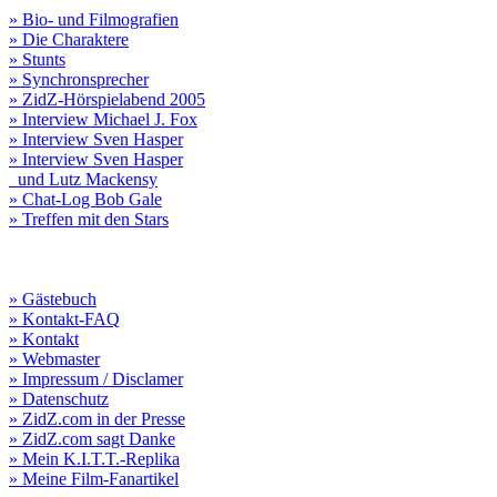
» Bio- und Filmografien
» Die Charaktere
» Stunts
» Synchronsprecher
» ZidZ-Hörspielabend 2005
» Interview Michael J. Fox
» Interview Sven Hasper
» Interview Sven Hasper
und Lutz Mackensy
» Chat-Log Bob Gale
» Treffen mit den Stars
» Gästebuch
» Kontakt-FAQ
» Kontakt
» Webmaster
» Impressum / Disclamer
» Datenschutz
» ZidZ.com in der Presse
» ZidZ.com sagt Danke
» Mein K.I.T.T.-Replika
» Meine Film-Fanartikel