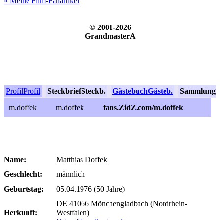
» Meine Film-Fanartikel
© 2001-2026
GrandmasterA
Profil
Profil
Steckbrief
Steckb.
Gästebuch
Gästeb.
Sammlung
S
m.doffek
m.doffek
fans.ZidZ.com/m.doffek
Name:
Matthias Doffek
Geschlecht:
männlich
Geburtstag:
05.04.1976 (50 Jahre)
DE 41066 Mönchengladbach (Nordrhein-
Herkunft:
Westfalen)