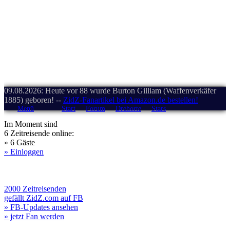
09.08.2026: Heute vor 88 wurde Burton Gilliam (Waffenverkäfer
1885) geboren! --
ZidZ-Fanartikel bei Amazon.de bestellen!
Menü
Start
Forum
Drehorte
Stars
Im Moment sind
6 Zeitreisende online:
» 6 Gäste
» Einloggen
2000 Zeitreisenden
gefällt ZidZ.com auf FB
» FB-Updates ansehen
» jetzt Fan werden