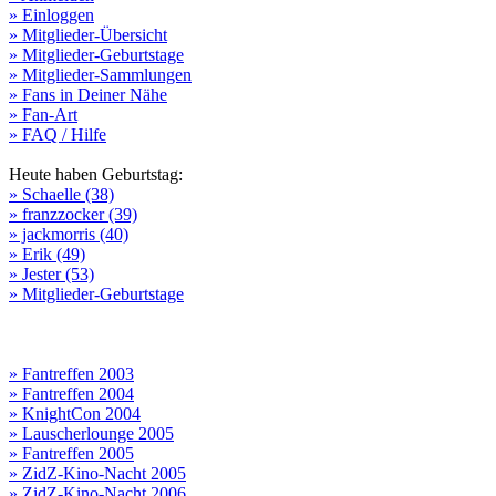
» Einloggen
» Mitglieder-Übersicht
» Mitglieder-Geburtstage
» Mitglieder-Sammlungen
» Fans in Deiner Nähe
» Fan-Art
» FAQ / Hilfe
Heute haben Geburtstag:
» Schaelle (38)
» franzzocker (39)
» jackmorris (40)
» Erik (49)
» Jester (53)
» Mitglieder-Geburtstage
» Fantreffen 2003
» Fantreffen 2004
» KnightCon 2004
» Lauscherlounge 2005
» Fantreffen 2005
» ZidZ-Kino-Nacht 2005
» ZidZ-Kino-Nacht 2006