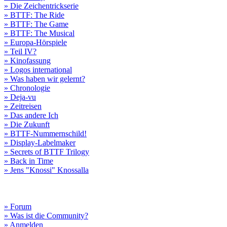
» Die Zeichentrickserie
» BTTF: The Ride
» BTTF: The Game
» BTTF: The Musical
» Europa-Hörspiele
» Teil IV?
» Kinofassung
» Logos international
» Was haben wir gelernt?
» Chronologie
» Deja-vu
» Zeitreisen
» Das andere Ich
» Die Zukunft
» BTTF-Nummernschild!
» Display-Labelmaker
» Secrets of BTTF Trilogy
» Back in Time
» Jens "Knossi" Knossalla
» Forum
» Was ist die Community?
» Anmelden