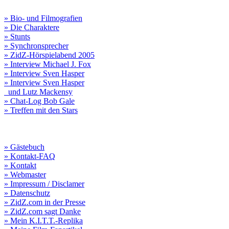
» Bio- und Filmografien
» Die Charaktere
» Stunts
» Synchronsprecher
» ZidZ-Hörspielabend 2005
» Interview Michael J. Fox
» Interview Sven Hasper
» Interview Sven Hasper
und Lutz Mackensy
» Chat-Log Bob Gale
» Treffen mit den Stars
» Gästebuch
» Kontakt-FAQ
» Kontakt
» Webmaster
» Impressum / Disclamer
» Datenschutz
» ZidZ.com in der Presse
» ZidZ.com sagt Danke
» Mein K.I.T.T.-Replika