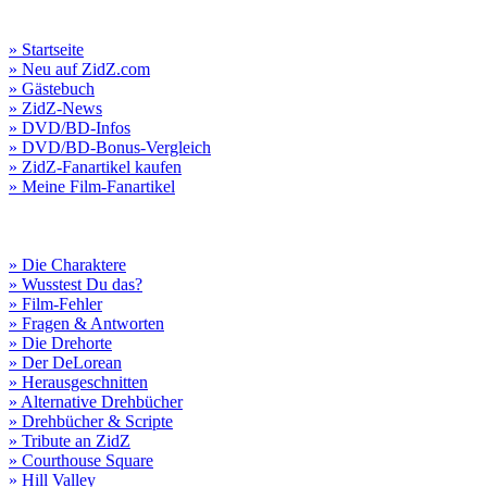
» Startseite
» Neu auf ZidZ.com
» Gästebuch
» ZidZ-News
» DVD/BD-Infos
» DVD/BD-Bonus-Vergleich
» ZidZ-Fanartikel kaufen
» Meine Film-Fanartikel
» Die Charaktere
» Wusstest Du das?
» Film-Fehler
» Fragen & Antworten
» Die Drehorte
» Der DeLorean
» Herausgeschnitten
» Alternative Drehbücher
» Drehbücher & Scripte
» Tribute an ZidZ
» Courthouse Square
» Hill Valley