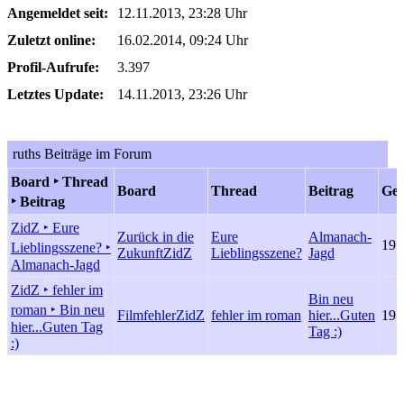
Angemeldet seit:
12.11.2013, 23:28 Uhr
Zuletzt online:
16.02.2014, 09:24 Uhr
Profil-Aufrufe:
3.397
Letztes Update:
14.11.2013, 23:26 Uhr
ruths Beiträge im Forum
Board ‣ Thread
Board
Thread
Beitrag
Gep
‣ Beitrag
ZidZ ‣ Eure
Zurück in die
Eure
Almanach-
19.
Lieblingsszene? ‣
Zukunft
ZidZ
Lieblingsszene?
Jagd
Almanach-Jagd
ZidZ ‣ fehler im
Bin neu
roman ‣ Bin neu
Filmfehler
ZidZ
fehler im roman
hier...Guten
19.
hier...Guten Tag
Tag :)
:)