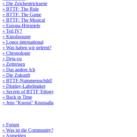
» Die Zeichentrickserie
» BTTF: The Ride
» BTTF: The Game
» BTTF: The Musical
» Europa-Hörspiele
» Teil IV?
» Kinofassung
» Logos international
» Was haben wir gelernt?
» Chronologie
» Deja-vu
» Zeitreisen
» Das andere Ich
» Die Zukunft
» BTTF-Nummernschild!
» Display-Labelmaker
» Secrets of BTTF Trilogy
» Back in Time
» Jens "Knossi" Knossalla
» Forum
» Was ist die Community?
» Anmelden