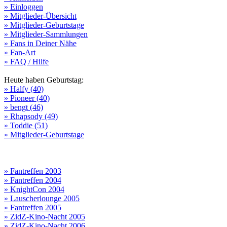
» Einloggen
» Mitglieder-Übersicht
» Mitglieder-Geburtstage
» Mitglieder-Sammlungen
» Fans in Deiner Nähe
» Fan-Art
» FAQ / Hilfe
Heute haben Geburtstag:
» Halfy (40)
» Pioneer (40)
» bengt (46)
» Rhapsody (49)
» Toddie (51)
» Mitglieder-Geburtstage
» Fantreffen 2003
» Fantreffen 2004
» KnightCon 2004
» Lauscherlounge 2005
» Fantreffen 2005
» ZidZ-Kino-Nacht 2005
» ZidZ-Kino-Nacht 2006