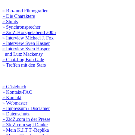
» Bio- und Filmografien
» Die Charaktere
» Stunts
» Synchronsprecher
» ZidZ-Hörspielabend 2005
» Interview Michael J. Fox
» Interview Sven Hasper
» Interview Sven Hasper
und Lutz Mackensy
» Chat-Log Bob Gale
» Treffen mit den Stars
» Gästebuch
» Kontakt-FAQ
» Kontakt
» Webmaster
» Impressum / Disclamer
» Datenschutz
» ZidZ.com in der Presse
» ZidZ.com sagt Danke
» Mein K.I.T.T.-Replika