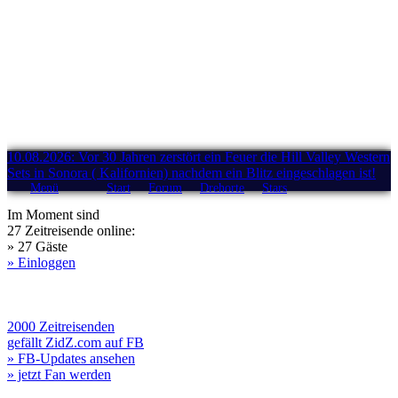
10.08.2026: Vor 30 Jahren zerstört ein Feuer die Hill Valley Western
Sets in Sonora ( Kalifornien) nachdem ein Blitz eingeschlagen ist!
Menü
Start
Forum
Drehorte
Stars
Im Moment sind
27 Zeitreisende online:
» 27 Gäste
» Einloggen
2000 Zeitreisenden
gefällt ZidZ.com auf FB
» FB-Updates ansehen
» jetzt Fan werden