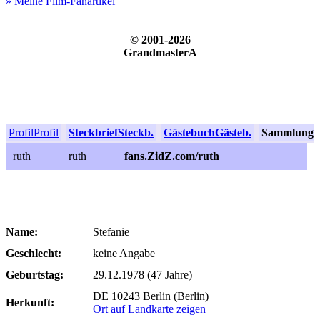
» Meine Film-Fanartikel
© 2001-2026
GrandmasterA
Profil
Profil
Steckbrief
Steckb.
Gästebuch
Gästeb.
Sammlung
S
ruth
ruth
fans.ZidZ.com/ruth
Name:
Stefanie
Geschlecht:
keine Angabe
Geburtstag:
29.12.1978 (47 Jahre)
DE 10243 Berlin (Berlin)
Herkunft:
Ort auf Landkarte zeigen