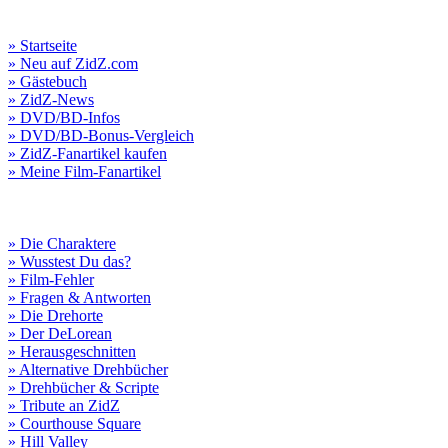
» Startseite
» Neu auf ZidZ.com
» Gästebuch
» ZidZ-News
» DVD/BD-Infos
» DVD/BD-Bonus-Vergleich
» ZidZ-Fanartikel kaufen
» Meine Film-Fanartikel
» Die Charaktere
» Wusstest Du das?
» Film-Fehler
» Fragen & Antworten
» Die Drehorte
» Der DeLorean
» Herausgeschnitten
» Alternative Drehbücher
» Drehbücher & Scripte
» Tribute an ZidZ
» Courthouse Square
» Hill Valley