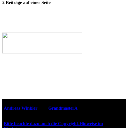
2 Beiträge auf einer Seite
Webseiten-Design © 2001-2026
Andreas Winkler
alias
GrandmasterA
für ZidZ.com
"Zurück in die Zukunft" steht unter Copyright von Universal
City Studios, Inc. und Amblin Entertainment, Inc.
Bitte beachte dazu auch die Copyright-Hinweise im