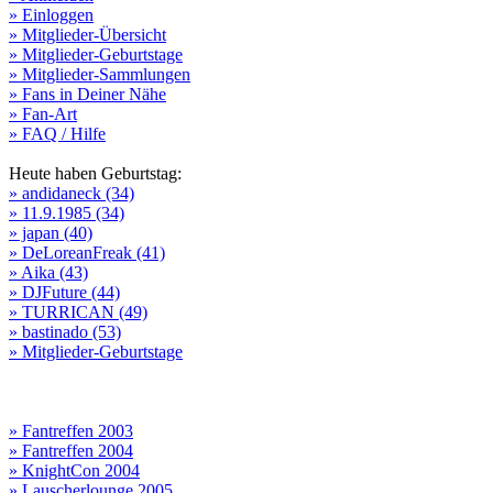
» Einloggen
» Mitglieder-Übersicht
» Mitglieder-Geburtstage
» Mitglieder-Sammlungen
» Fans in Deiner Nähe
» Fan-Art
» FAQ / Hilfe
Heute haben Geburtstag:
» andidaneck (34)
» 11.9.1985 (34)
» japan (40)
» DeLoreanFreak (41)
» Aika (43)
» DJFuture (44)
» TURRICAN (49)
» bastinado (53)
» Mitglieder-Geburtstage
» Fantreffen 2003
» Fantreffen 2004
» KnightCon 2004
» Lauscherlounge 2005