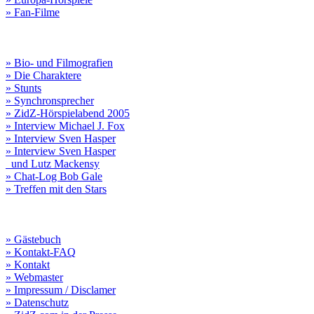
» Fan-Filme
» Bio- und Filmografien
» Die Charaktere
» Stunts
» Synchronsprecher
» ZidZ-Hörspielabend 2005
» Interview Michael J. Fox
» Interview Sven Hasper
» Interview Sven Hasper
und Lutz Mackensy
» Chat-Log Bob Gale
» Treffen mit den Stars
» Gästebuch
» Kontakt-FAQ
» Kontakt
» Webmaster
» Impressum / Disclamer
» Datenschutz