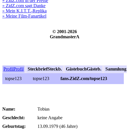
» ZidZ.com in der Presse
» ZidZ.com sagt Danke
» Mein K.I.T.T.-Replika
» Meine Film-Fanartikel
© 2001-2026
GrandmasterA
Profil
Profil
Steckbrief
Steckb.
Gästebuch
Gästeb.
Sammlung
S
topse123
topse123
fans.ZidZ.com/topse123
Name:
Tobias
Geschlecht:
keine Angabe
Geburtstag:
13.09.1979 (46 Jahre)