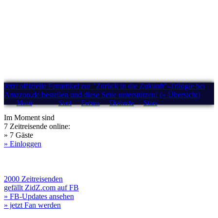
Jetzt offizielle Fanartikel zur "Zurück in die Zukunft"-Trilogie bei
Amazon.de bestellen und diese Seite unterstützen! (» Übersicht)
Menü
Start
Forum
Drehorte
Stars
Im Moment sind
7 Zeitreisende online:
» 7 Gäste
» Einloggen
2000 Zeitreisenden
gefällt ZidZ.com auf FB
» FB-Updates ansehen
» jetzt Fan werden