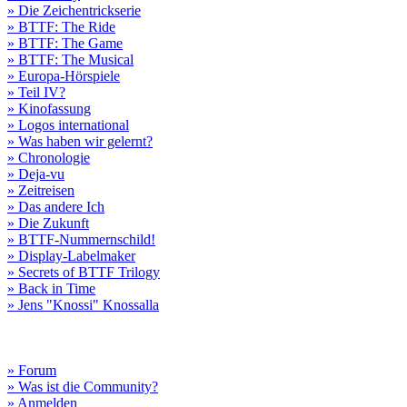
» Die Zeichentrickserie
» BTTF: The Ride
» BTTF: The Game
» BTTF: The Musical
» Europa-Hörspiele
» Teil IV?
» Kinofassung
» Logos international
» Was haben wir gelernt?
» Chronologie
» Deja-vu
» Zeitreisen
» Das andere Ich
» Die Zukunft
» BTTF-Nummernschild!
» Display-Labelmaker
» Secrets of BTTF Trilogy
» Back in Time
» Jens "Knossi" Knossalla
» Forum
» Was ist die Community?
» Anmelden