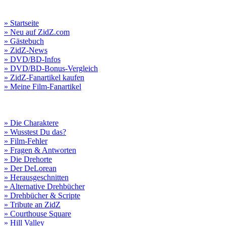
» Startseite
» Neu auf ZidZ.com
» Gästebuch
» ZidZ-News
» DVD/BD-Infos
» DVD/BD-Bonus-Vergleich
» ZidZ-Fanartikel kaufen
» Meine Film-Fanartikel
» Die Charaktere
» Wusstest Du das?
» Film-Fehler
» Fragen & Antworten
» Die Drehorte
» Der DeLorean
» Herausgeschnitten
» Alternative Drehbücher
» Drehbücher & Scripte
» Tribute an ZidZ
» Courthouse Square
» Hill Valley