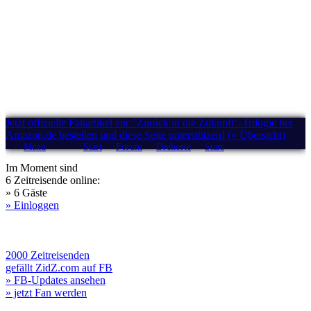
Jetzt offizielle Fanartikel zur "Zurück in die Zukunft"-Trilogie bei
Amazon.de bestellen und diese Seite unterstützen! (» Übersicht)
Menü
Start
Forum
Drehorte
Stars
Im Moment sind
6 Zeitreisende online:
» 6 Gäste
» Einloggen
2000 Zeitreisenden
gefällt ZidZ.com auf FB
» FB-Updates ansehen
» jetzt Fan werden