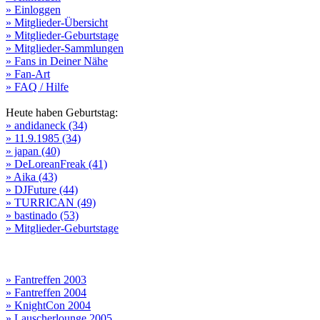
» Einloggen
» Mitglieder-Übersicht
» Mitglieder-Geburtstage
» Mitglieder-Sammlungen
» Fans in Deiner Nähe
» Fan-Art
» FAQ / Hilfe
Heute haben Geburtstag:
» andidaneck (34)
» 11.9.1985 (34)
» japan (40)
» DeLoreanFreak (41)
» Aika (43)
» DJFuture (44)
» TURRICAN (49)
» bastinado (53)
» Mitglieder-Geburtstage
» Fantreffen 2003
» Fantreffen 2004
» KnightCon 2004
» Lauscherlounge 2005