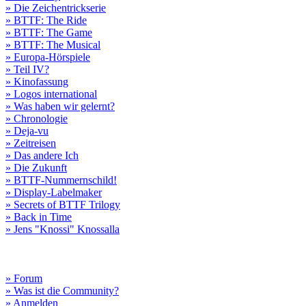
» Die Zeichentrickserie
» BTTF: The Ride
» BTTF: The Game
» BTTF: The Musical
» Europa-Hörspiele
» Teil IV?
» Kinofassung
» Logos international
» Was haben wir gelernt?
» Chronologie
» Deja-vu
» Zeitreisen
» Das andere Ich
» Die Zukunft
» BTTF-Nummernschild!
» Display-Labelmaker
» Secrets of BTTF Trilogy
» Back in Time
» Jens "Knossi" Knossalla
» Forum
» Was ist die Community?
» Anmelden