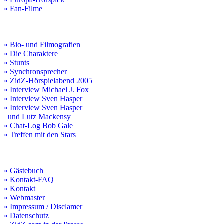
» Fan-Filme
» Bio- und Filmografien
» Die Charaktere
» Stunts
» Synchronsprecher
» ZidZ-Hörspielabend 2005
» Interview Michael J. Fox
» Interview Sven Hasper
» Interview Sven Hasper
und Lutz Mackensy
» Chat-Log Bob Gale
» Treffen mit den Stars
» Gästebuch
» Kontakt-FAQ
» Kontakt
» Webmaster
» Impressum / Disclamer
» Datenschutz