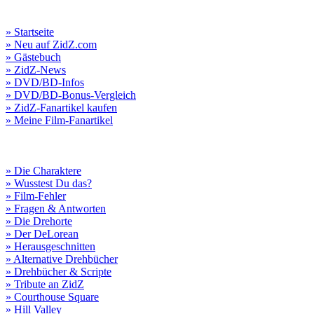
» Startseite
» Neu auf ZidZ.com
» Gästebuch
» ZidZ-News
» DVD/BD-Infos
» DVD/BD-Bonus-Vergleich
» ZidZ-Fanartikel kaufen
» Meine Film-Fanartikel
» Die Charaktere
» Wusstest Du das?
» Film-Fehler
» Fragen & Antworten
» Die Drehorte
» Der DeLorean
» Herausgeschnitten
» Alternative Drehbücher
» Drehbücher & Scripte
» Tribute an ZidZ
» Courthouse Square
» Hill Valley