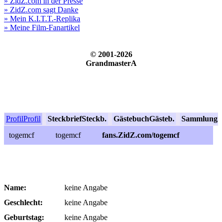
» ZidZ.com in der Presse
» ZidZ.com sagt Danke
» Mein K.I.T.T.-Replika
» Meine Film-Fanartikel
© 2001-2026
GrandmasterA
Profil
Profil
Steckbrief
Steckb.
Gästebuch
Gästeb.
Sammlung
S
togemcf
togemcf
fans.ZidZ.com/togemcf
Name:
keine Angabe
Geschlecht:
keine Angabe
Geburtstag:
keine Angabe