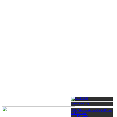
SteFFi0008 (37)
2000 Zeitreisenden gefällt ZidZ.com
auf Facebook!
Jetzt Fan werden