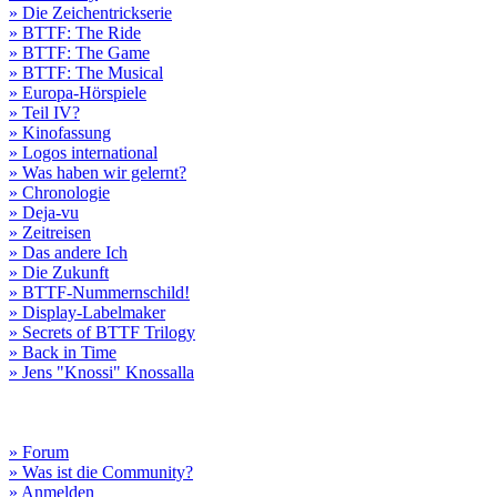
» Die Zeichentrickserie
» BTTF: The Ride
» BTTF: The Game
» BTTF: The Musical
» Europa-Hörspiele
» Teil IV?
» Kinofassung
» Logos international
» Was haben wir gelernt?
» Chronologie
» Deja-vu
» Zeitreisen
» Das andere Ich
» Die Zukunft
» BTTF-Nummernschild!
» Display-Labelmaker
» Secrets of BTTF Trilogy
» Back in Time
» Jens "Knossi" Knossalla
» Forum
» Was ist die Community?
» Anmelden