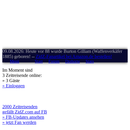
09.08.2026: Heute vor 88 wurde Burton Gilliam (Waffenverkäfer
1885) geboren! --
ZidZ-Fanartikel bei Amazon.de bestellen!
Menü
Start
Forum
Drehorte
Stars
Im Moment sind
3 Zeitreisende online:
» 3 Gäste
» Einloggen
2000 Zeitreisenden
gefällt ZidZ.com auf FB
» FB-Updates ansehen
» jetzt Fan werden