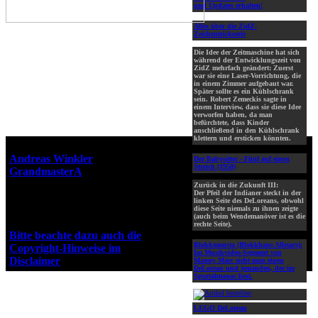
und Updates erhalten!
Alles über die ZidZ-
Zeichentrickserie
Die Idee der Zeitmaschine hat sich
während der Entwicklungszeit von
ZidZ mehrfach geändert: Zuerst
war sie eine Laser-Vorrichtung, die
in einem Zimmer aufgebaut war.
Später sollte es ein Kühlschrank
sein. Robert Zemeckis sagte in
einem Interview, dass sie diese Idee
verworfen haben, da man
befürchtete, dass Kinder
anschließend in den Kühlschrank
klettern und ersticken könnten.
Webseiten-Design © 2001-2026
Andreas Winkler
alias
Der Babysitter - Fünf auf einen
Streich (1958)
GrandmasterA
für ZidZ.com
"Zurück in die Zukunft" steht
Zurück in die Zukunft III:
Der Pfeil der Indianer steckt in der
unter Copyright von Universal
linken Seite des DeLoreans, obwohl
City Studios, Inc. und Amblin
diese Seite niemals zu ihnen zeigte
(auch beim Wendemanöver ist es die
Entertainment, Inc.
rechte Seite).
Bitte beachte dazu auch die
Blokkmonsta (Blokkhaus Allstars):
Copyright-Hinweise im
Im Musikvideo-Segment von
Disclaimer
!
Manny Marc sieht man einen
DeLorean und jemanden, der im
Sportalmanac liest.
LEGO DeLorean