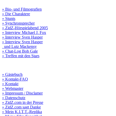
» Bio- und Filmografien
» Die Charaktere
» Stunts
» Synchronsprecher
» ZidZ-Hörspielabend 2005
» Interview Michael J. Fox
» Interview Sven Hasper
» Interview Sven Hasper
und Lutz Mackensy
» Chat-Log Bob Gale
» Treffen mit den Stars
» Gästebuch
» Kontakt-FAQ
» Kontakt
» Webmaster
» Impressum / Disclamer
» Datenschutz
» ZidZ.com in der Presse
» ZidZ.com sagt Danke
» Mein K.I.T.T.-Replika