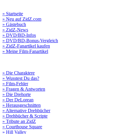
» Startseite
» Neu auf ZidZ.com
» Gästebuch
» ZidZ-News
» DVD/BD-Infos
» DVD/BD-Bonus-Vergleich
» ZidZ-Fanartikel kaufen
» Meine Film-Fanartikel
» Die Charaktere
» Wusstest Du das?
» Film-Fehler
» Fragen & Antworten
» Die Drehorte
» Der DeLorean
» Herausgeschnitten
» Alternative Drehbücher
» Drehbücher & Scripte
» Tribute an ZidZ
» Courthouse Square
» Hill Valley