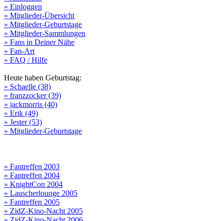
» Einloggen
» Mitglieder-Übersicht
» Mitglieder-Geburtstage
» Mitglieder-Sammlungen
» Fans in Deiner Nähe
» Fan-Art
» FAQ / Hilfe
Heute haben Geburtstag:
» Schaelle (38)
» franzzocker (39)
» jackmorris (40)
» Erik (49)
» Jester (53)
» Mitglieder-Geburtstage
» Fantreffen 2003
» Fantreffen 2004
» KnightCon 2004
» Lauscherlounge 2005
» Fantreffen 2005
» ZidZ-Kino-Nacht 2005
» ZidZ-Kino-Nacht 2006