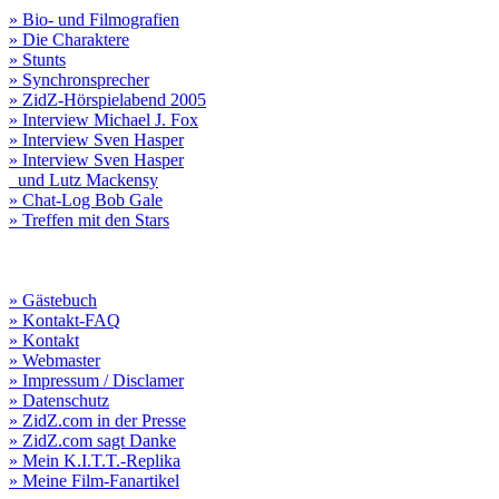
» Bio- und Filmografien
» Die Charaktere
» Stunts
» Synchronsprecher
» ZidZ-Hörspielabend 2005
» Interview Michael J. Fox
» Interview Sven Hasper
» Interview Sven Hasper
und Lutz Mackensy
» Chat-Log Bob Gale
» Treffen mit den Stars
» Gästebuch
» Kontakt-FAQ
» Kontakt
» Webmaster
» Impressum / Disclamer
» Datenschutz
» ZidZ.com in der Presse
» ZidZ.com sagt Danke
» Mein K.I.T.T.-Replika
» Meine Film-Fanartikel