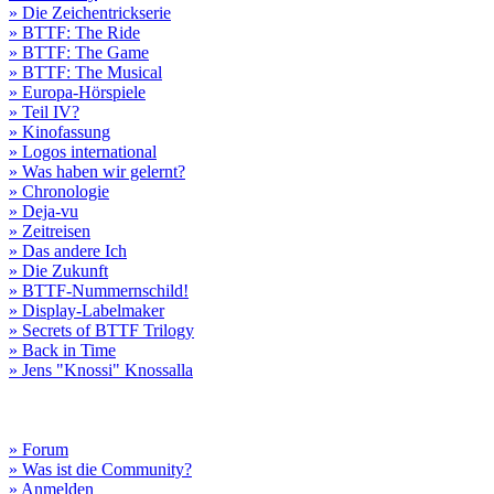
» Die Zeichentrickserie
» BTTF: The Ride
» BTTF: The Game
» BTTF: The Musical
» Europa-Hörspiele
» Teil IV?
» Kinofassung
» Logos international
» Was haben wir gelernt?
» Chronologie
» Deja-vu
» Zeitreisen
» Das andere Ich
» Die Zukunft
» BTTF-Nummernschild!
» Display-Labelmaker
» Secrets of BTTF Trilogy
» Back in Time
» Jens "Knossi" Knossalla
» Forum
» Was ist die Community?
» Anmelden