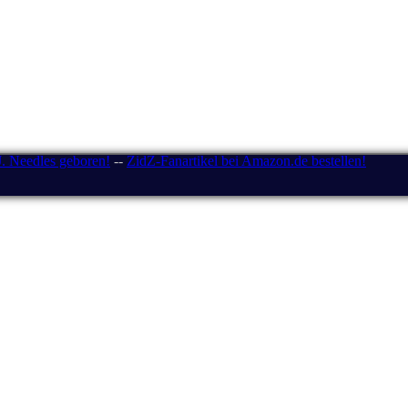
J. Needles geboren!
--
ZidZ-Fanartikel bei Amazon.de bestellen!