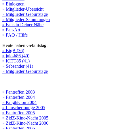
» Einloggen
» Mitglieder-Übersicht
» Mitglieder-Geburtstage
» Mitglieder-Sammlungen
» Fans in Deiner Nähe
» Fan-Art
» FAQ / Hilfe
Heute haben Geburtstag:
» BigB (36)
» jule-h86 (40)
» KITT85 (41)
» Sebsander (41)
» Mitglieder-Geburtstage
» Fantreffen 2003
» Fantreffen 2004
» KnightCon 2004
» Lauscherlounge 2005
» Fantreffen 2005
» ZidZ-Kino-Nacht 2005
» ZidZ-Kino-Nacht 2006
» Fantreffen 2006