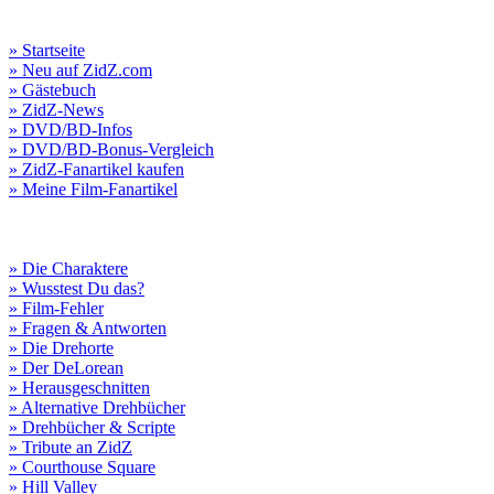
» Startseite
» Neu auf ZidZ.com
» Gästebuch
» ZidZ-News
» DVD/BD-Infos
» DVD/BD-Bonus-Vergleich
» ZidZ-Fanartikel kaufen
» Meine Film-Fanartikel
» Die Charaktere
» Wusstest Du das?
» Film-Fehler
» Fragen & Antworten
» Die Drehorte
» Der DeLorean
» Herausgeschnitten
» Alternative Drehbücher
» Drehbücher & Scripte
» Tribute an ZidZ
» Courthouse Square
» Hill Valley