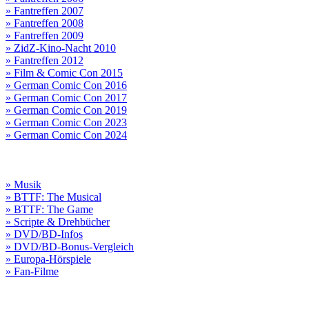
» Fantreffen 2007
» Fantreffen 2008
» Fantreffen 2009
» ZidZ-Kino-Nacht 2010
» Fantreffen 2012
» Film & Comic Con 2015
» German Comic Con 2016
» German Comic Con 2017
» German Comic Con 2019
» German Comic Con 2023
» German Comic Con 2024
» Musik
» BTTF: The Musical
» BTTF: The Game
» Scripte & Drehbücher
» DVD/BD-Infos
» DVD/BD-Bonus-Vergleich
» Europa-Hörspiele
» Fan-Filme