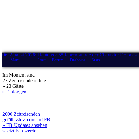
06. August 2026: Heute vor 58 Jahren wurde der Charakter Douglas 
Menü
Start
Forum
Drehorte
Stars
Im Moment sind
23 Zeitreisende online:
» 23 Gäste
» Einloggen
2000 Zeitreisenden
gefällt ZidZ.com auf FB
» FB-Updates ansehen
» jetzt Fan werden