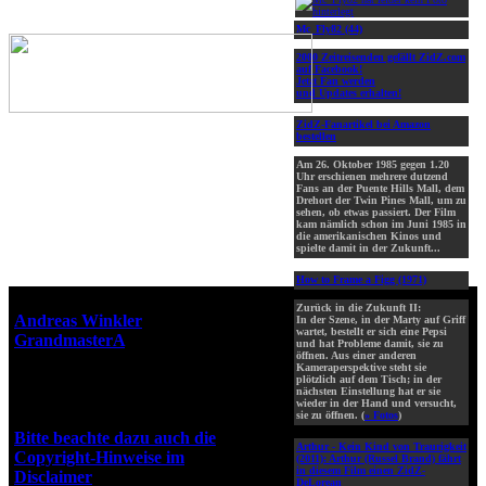
Mc_Fly82 (44)
2000 Zeitreisenden gefällt ZidZ.com
auf Facebook!
Jetzt Fan werden
und Updates erhalten!
ZidZ-Fanartikel bei Amazon
bestellen
Am 26. Oktober 1985 gegen 1.20
Uhr erschienen mehrere dutzend
Fans an der Puente Hills Mall, dem
Drehort der Twin Pines Mall, um zu
sehen, ob etwas passiert. Der Film
kam nämlich schon im Juni 1985 in
die amerikanischen Kinos und
spielte damit in der Zukunft...
How to Frame a Figg (1971)
Webseiten-Design © 2001-2026
Zurück in die Zukunft II:
Andreas Winkler
alias
In der Szene, in der Marty auf Griff
wartet, bestellt er sich eine Pepsi
GrandmasterA
für ZidZ.com
und hat Probleme damit, sie zu
öffnen. Aus einer anderen
"Zurück in die Zukunft" steht
Kameraperspektive steht sie
unter Copyright von Universal
plötzlich auf dem Tisch; in der
nächsten Einstellung hat er sie
City Studios, Inc. und Amblin
wieder in der Hand und versucht,
Entertainment, Inc.
sie zu öffnen. (
» Fotos
)
Bitte beachte dazu auch die
Arthur - Kein Kind von Traurigkeit
Copyright-Hinweise im
(2011):
Arthur (Russel Brand) fährt
in diesem Film einen ZidZ-
Disclaimer
!
DeLorean