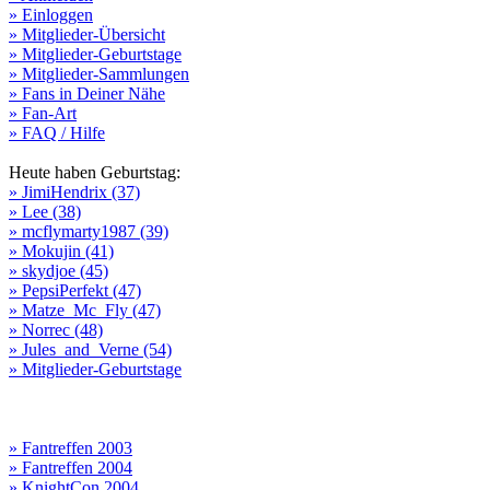
» Einloggen
» Mitglieder-Übersicht
» Mitglieder-Geburtstage
» Mitglieder-Sammlungen
» Fans in Deiner Nähe
» Fan-Art
» FAQ / Hilfe
Heute haben Geburtstag:
» JimiHendrix (37)
» Lee (38)
» mcflymarty1987 (39)
» Mokujin (41)
» skydjoe (45)
» PepsiPerfekt (47)
» Matze_Mc_Fly (47)
» Norrec (48)
» Jules_and_Verne (54)
» Mitglieder-Geburtstage
» Fantreffen 2003
» Fantreffen 2004
» KnightCon 2004