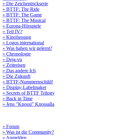
» Die Zeichentrickserie
» BTTF: The Ride
» BTTF: The Game
» BTTF: The Musical
» Europa-Hörspiele
» Teil IV?
» Kinofassung
» Logos international
» Was haben wir gelernt?
» Chronologie
» Deja-vu
» Zeitreisen
» Das andere Ich
» Die Zukunft
» BTTF-Nummernschild!
» Display-Labelmaker
» Secrets of BTTF Trilogy
» Back in Time
» Jens "Knossi" Knossalla
» Forum
» Was ist die Community?
» Anmelden