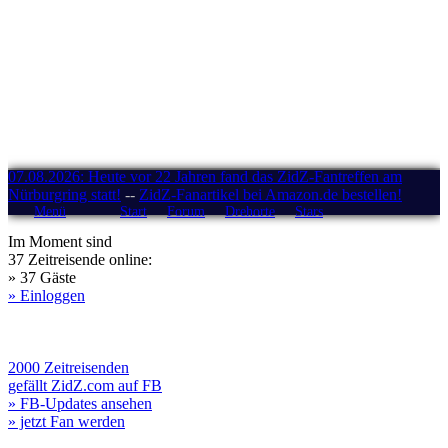
07.08.2026: Heute vor 22 Jahren fand das ZidZ-Fantreffen am
Nürburgring statt!
--
ZidZ-Fanartikel bei Amazon.de bestellen!
Menü
Start
Forum
Drehorte
Stars
Im Moment sind
37 Zeitreisende online:
» 37 Gäste
» Einloggen
2000 Zeitreisenden
gefällt ZidZ.com auf FB
» FB-Updates ansehen
» jetzt Fan werden