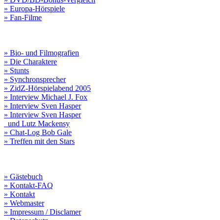
» Europa-Hörspiele
» Fan-Filme
» Bio- und Filmografien
» Die Charaktere
» Stunts
» Synchronsprecher
» ZidZ-Hörspielabend 2005
» Interview Michael J. Fox
» Interview Sven Hasper
» Interview Sven Hasper
und Lutz Mackensy
» Chat-Log Bob Gale
» Treffen mit den Stars
» Gästebuch
» Kontakt-FAQ
» Kontakt
» Webmaster
» Impressum / Disclamer