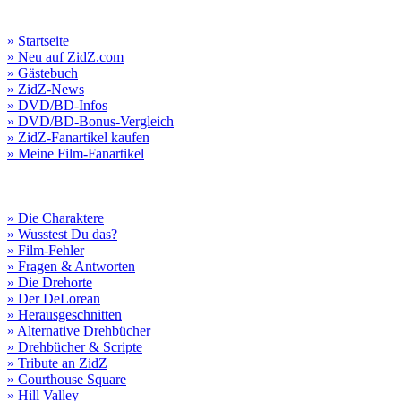
» Startseite
» Neu auf ZidZ.com
» Gästebuch
» ZidZ-News
» DVD/BD-Infos
» DVD/BD-Bonus-Vergleich
» ZidZ-Fanartikel kaufen
» Meine Film-Fanartikel
» Die Charaktere
» Wusstest Du das?
» Film-Fehler
» Fragen & Antworten
» Die Drehorte
» Der DeLorean
» Herausgeschnitten
» Alternative Drehbücher
» Drehbücher & Scripte
» Tribute an ZidZ
» Courthouse Square
» Hill Valley