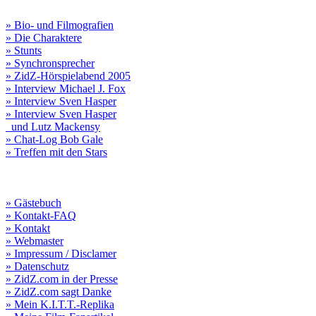
» Bio- und Filmografien
» Die Charaktere
» Stunts
» Synchronsprecher
» ZidZ-Hörspielabend 2005
» Interview Michael J. Fox
» Interview Sven Hasper
» Interview Sven Hasper
und Lutz Mackensy
» Chat-Log Bob Gale
» Treffen mit den Stars
» Gästebuch
» Kontakt-FAQ
» Kontakt
» Webmaster
» Impressum / Disclamer
» Datenschutz
» ZidZ.com in der Presse
» ZidZ.com sagt Danke
» Mein K.I.T.T.-Replika