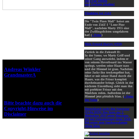
Jetzt Fan werden
und Updates erhalten!
Filmfehler bei ZidZ
Die "Twin Pines Mall" heisst am
Ende von ZidZ I "Lone Pine
Mall", nachdem Marty 1955 eine
der Zwillingsfichten umgefahren
hat! (
» Fotos
)
Mein Freund Harvey (1950)
Zurück in die Zukunft II:
In der Szene, wo Marty Griff und
seiner Gang ausweicht, indem er
von seinem Hoverboard ins Wasser
Webseiten-Design © 2001-2026
springt, werden seine Haare nass
Andreas Winkler
alias
und der Himmel ist grau. Nachdem
seine Jacke ihn trockengefönt hat,
GrandmasterA
für ZidZ.com
fährt er mit seiner Hand durch die
Haare, was die Frisur komplett
"Zurück in die Zukunft" steht
durcheinander bringt. Gleich in der
unter Copyright von Universal
nächsten Einstellung sieht man ihn
mit perfekter Frisur mit den
City Studios, Inc. und Amblin
Mädchen reden. Außerdem ist der
Entertainment, Inc.
Himmel jetzt plötzlich blau. (
» Fotos
der Szene
)
Bitte beachte dazu auch die
Copyright-Hinweise im
Deutschland sucht den Superstar
(13.04.2019):
Das Intro zur 2.
Disclaimer
!
Mottoshow 2019 zeigte Menderes,
der per Fernsteuerung einen ZidZ-
DeLorean zum Sendungsdatum
reisen lässt.