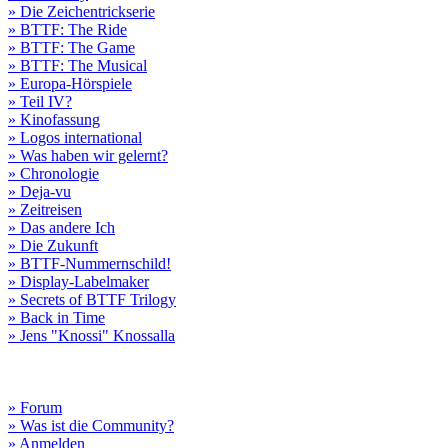
» Die Zeichentrickserie
» BTTF: The Ride
» BTTF: The Game
» BTTF: The Musical
» Europa-Hörspiele
» Teil IV?
» Kinofassung
» Logos international
» Was haben wir gelernt?
» Chronologie
» Deja-vu
» Zeitreisen
» Das andere Ich
» Die Zukunft
» BTTF-Nummernschild!
» Display-Labelmaker
» Secrets of BTTF Trilogy
» Back in Time
» Jens "Knossi" Knossalla
» Forum
» Was ist die Community?
» Anmelden