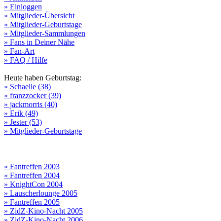
» Einloggen
» Mitglieder-Übersicht
» Mitglieder-Geburtstage
» Mitglieder-Sammlungen
» Fans in Deiner Nähe
» Fan-Art
» FAQ / Hilfe
Heute haben Geburtstag:
» Schaelle (38)
» franzzocker (39)
» jackmorris (40)
» Erik (49)
» Jester (53)
» Mitglieder-Geburtstage
» Fantreffen 2003
» Fantreffen 2004
» KnightCon 2004
» Lauscherlounge 2005
» Fantreffen 2005
» ZidZ-Kino-Nacht 2005
» ZidZ-Kino-Nacht 2006