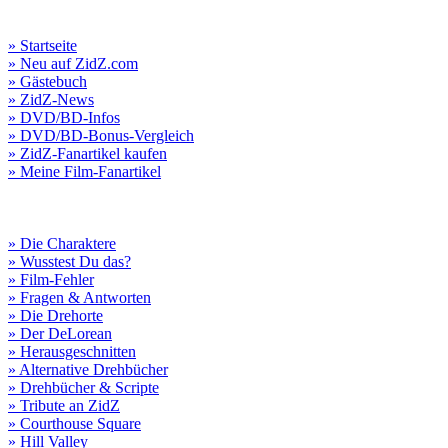
» Startseite
» Neu auf ZidZ.com
» Gästebuch
» ZidZ-News
» DVD/BD-Infos
» DVD/BD-Bonus-Vergleich
» ZidZ-Fanartikel kaufen
» Meine Film-Fanartikel
» Die Charaktere
» Wusstest Du das?
» Film-Fehler
» Fragen & Antworten
» Die Drehorte
» Der DeLorean
» Herausgeschnitten
» Alternative Drehbücher
» Drehbücher & Scripte
» Tribute an ZidZ
» Courthouse Square
» Hill Valley