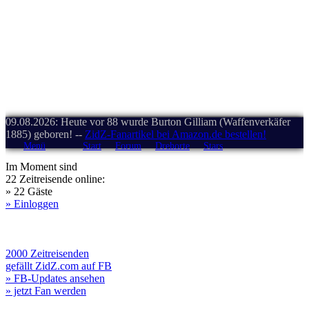
09.08.2026: Heute vor 88 wurde Burton Gilliam (Waffenverkäfer
1885) geboren! --
ZidZ-Fanartikel bei Amazon.de bestellen!
Menü
Start
Forum
Drehorte
Stars
Im Moment sind
22 Zeitreisende online:
» 22 Gäste
» Einloggen
2000 Zeitreisenden
gefällt ZidZ.com auf FB
» FB-Updates ansehen
» jetzt Fan werden