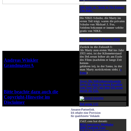
Alle Infos zu "Back to The Future:
The Ride"
Die NIKE-Schuhe, die Marty im
ersten Teil trägt, waren die privaten
Schuhe von Michael J. Fox.
Seitdem bekommt er immer welche
gratis von NIKE.
Ein Kater macht Theater (2003)
Zurück in die Zukunft I:
Als Marty zum ersten Mal ins Jahr
1955 reist, ist der Kilometerstand
Webseiten-Design © 2001-2026
des DeLorean höher als am Ende
Andreas Winkler
alias
des Films (nachdem er lange Zeit
herum-
GrandmasterA
für ZidZ.com
gefahren ist), in der Szene, in der
man Marty zurückreisen sieht. (
»
"Zurück in die Zukunft" steht
Fotos
)
unter Copyright von Universal
City Studios, Inc. und Amblin
Joyce:
Die Webvideoproduzentin
Joyce Ilg reiste in einem Kurzfilm
Entertainment, Inc.
vom Juni 2017 mit dem DeLorean
Bitte beachte dazu auch die
durch die Zeit.
Copyright-Hinweise im
Disclaimer
!
DeLorean 1:15
Amazon-Partnerlink.
Ich erhalte eine Provision
für qualifizierte Verkäufe.
ZidZ.com hat derzeit:
9034 registrierte Mitglieder
2000 Facebook-Fans
120 News-Kommentare