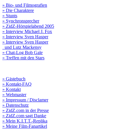
» Bio- und Filmografien
» Die Charaktere
» Stunts
» Synchronsprecher
» ZidZ-Hörspielabend 2005
» Interview Michael J. Fox
» Interview Sven Hasper
» Interview Sven Hasper
und Lutz Mackensy
» Chat-Log Bob Gale
» Treffen mit den Stars
» Gästebuch
» Kontakt-FAQ
» Kontakt
» Webmaster
» Impressum / Disclamer
» Datenschutz
» ZidZ.com in der Presse
» ZidZ.com sagt Danke
» Mein K.I.T.T.-Replika
» Meine Film-Fanartikel