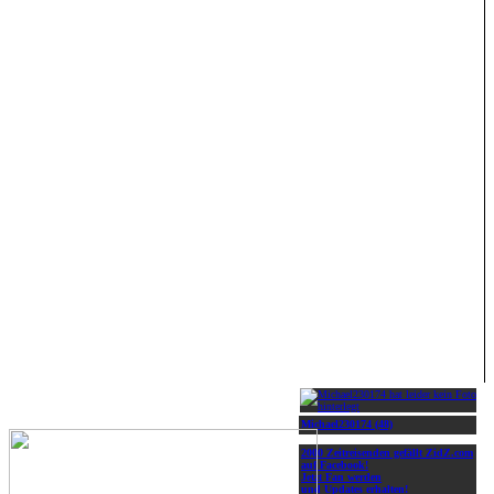
Michael230174 (48)
2000 Zeitreisenden gefällt ZidZ.com
auf Facebook!
Jetzt Fan werden
und Updates erhalten!