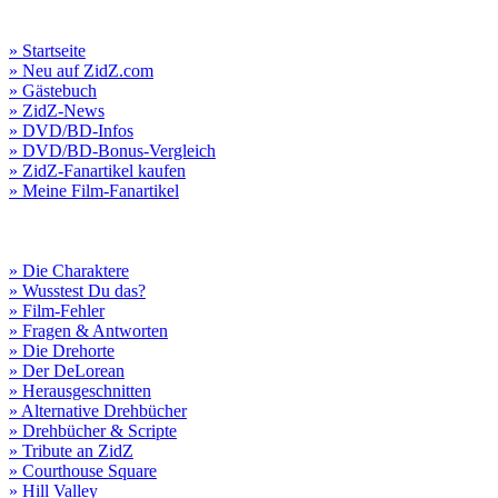
» Startseite
» Neu auf ZidZ.com
» Gästebuch
» ZidZ-News
» DVD/BD-Infos
» DVD/BD-Bonus-Vergleich
» ZidZ-Fanartikel kaufen
» Meine Film-Fanartikel
» Die Charaktere
» Wusstest Du das?
» Film-Fehler
» Fragen & Antworten
» Die Drehorte
» Der DeLorean
» Herausgeschnitten
» Alternative Drehbücher
» Drehbücher & Scripte
» Tribute an ZidZ
» Courthouse Square
» Hill Valley