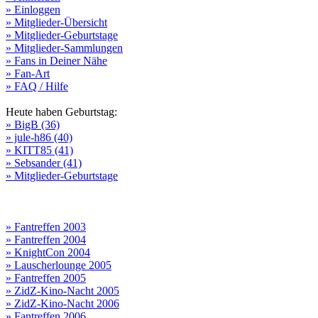
» Einloggen
» Mitglieder-Übersicht
» Mitglieder-Geburtstage
» Mitglieder-Sammlungen
» Fans in Deiner Nähe
» Fan-Art
» FAQ / Hilfe
Heute haben Geburtstag:
» BigB (36)
» jule-h86 (40)
» KITT85 (41)
» Sebsander (41)
» Mitglieder-Geburtstage
» Fantreffen 2003
» Fantreffen 2004
» KnightCon 2004
» Lauscherlounge 2005
» Fantreffen 2005
» ZidZ-Kino-Nacht 2005
» ZidZ-Kino-Nacht 2006
» Fantreffen 2006