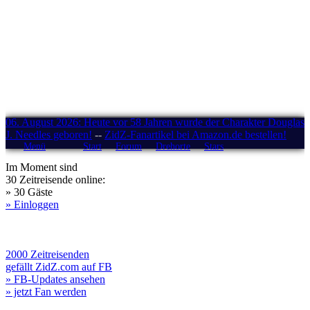
06. August 2026: Heute vor 58 Jahren wurde der Charakter Douglas
J. Needles geboren!
--
ZidZ-Fanartikel bei Amazon.de bestellen!
Menü
Start
Forum
Drehorte
Stars
Im Moment sind
30 Zeitreisende online:
» 30 Gäste
» Einloggen
2000 Zeitreisenden
gefällt ZidZ.com auf FB
» FB-Updates ansehen
» jetzt Fan werden