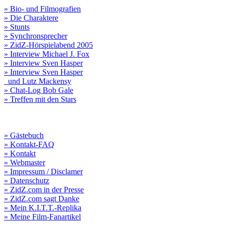
» Bio- und Filmografien
» Die Charaktere
» Stunts
» Synchronsprecher
» ZidZ-Hörspielabend 2005
» Interview Michael J. Fox
» Interview Sven Hasper
» Interview Sven Hasper
und Lutz Mackensy
» Chat-Log Bob Gale
» Treffen mit den Stars
» Gästebuch
» Kontakt-FAQ
» Kontakt
» Webmaster
» Impressum / Disclamer
» Datenschutz
» ZidZ.com in der Presse
» ZidZ.com sagt Danke
» Mein K.I.T.T.-Replika
» Meine Film-Fanartikel