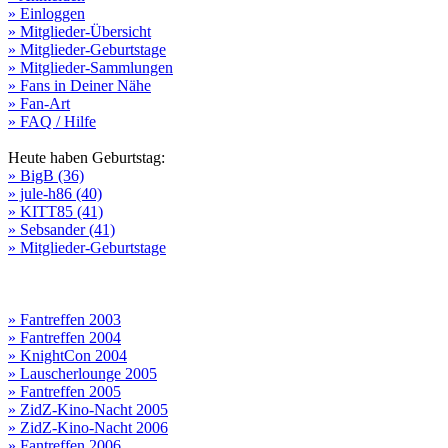
» Einloggen
» Mitglieder-Übersicht
» Mitglieder-Geburtstage
» Mitglieder-Sammlungen
» Fans in Deiner Nähe
» Fan-Art
» FAQ / Hilfe
Heute haben Geburtstag:
» BigB (36)
» jule-h86 (40)
» KITT85 (41)
» Sebsander (41)
» Mitglieder-Geburtstage
» Fantreffen 2003
» Fantreffen 2004
» KnightCon 2004
» Lauscherlounge 2005
» Fantreffen 2005
» ZidZ-Kino-Nacht 2005
» ZidZ-Kino-Nacht 2006
» Fantreffen 2006