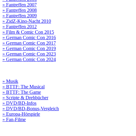
» Fantreffen 2007
» Fantreffen 2008
» Fantreffen 2009
» ZidZ-Kino-Nacht 2010
» Fantreffen 2012
» Film & Comic Con 2015
» German Comic Con 2016
» German Comic Con 2017
» German Comic Con 2019
» German Comic Con 2023
» German Comic Con 2024
» Musik
» BTTF: The Musical
» BTTF: The Game
» Scripte & Drehbücher
» DVD/BD-Infos
» DVD/BD-Bonus-Vergleich
» Europa-Hörspiele
» Fan-Filme