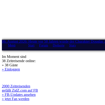
06. August 2026: Heute vor 58 Jahren wurde der Charakter Douglas 
Menü
Start
Forum
Drehorte
Stars
Im Moment sind
38 Zeitreisende online:
» 38 Gäste
» Einloggen
2000 Zeitreisenden
gefällt ZidZ.com auf FB
» FB-Updates ansehen
» jetzt Fan werden