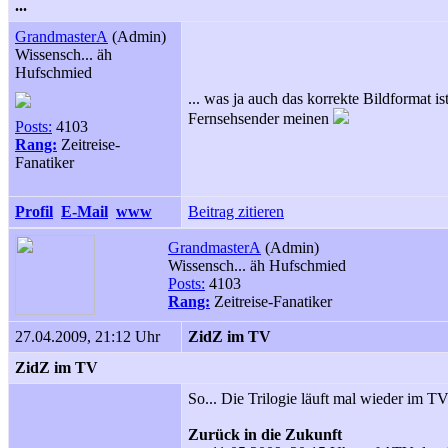
...
GrandmasterA
(Admin)
Wissensch... äh
Hufschmied
... was ja auch das korrekte Bildformat 
Fernsehsender meinen
Posts:
4103
Rang:
Zeitreise-
Fanatiker
Profil
E-Mail
www
Beitrag zitieren
GrandmasterA
(Admin)
Wissensch... äh Hufschmied
Posts:
4103
Rang:
Zeitreise-Fanatiker
27.04.2009, 21:12 Uhr
ZidZ im TV
ZidZ im TV
So... Die Trilogie läuft mal wieder im TV
Zurück in die Zukunft