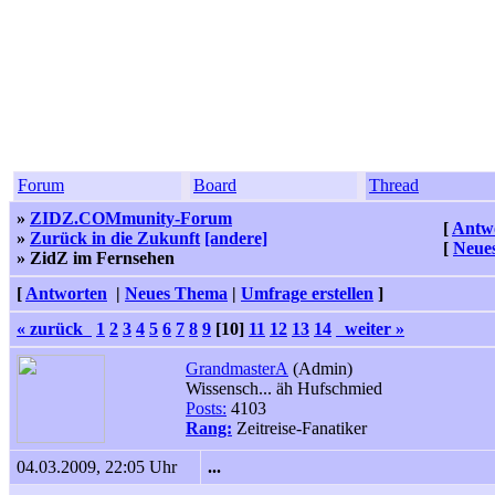
Forum
Board
Thread
»
ZIDZ.COMmunity-Forum
[
Antw
»
Zurück in die Zukunft
[andere]
[
Neue
» ZidZ im Fernsehen
[
Antworten
|
Neues Thema
|
Umfrage erstellen
]
« zurück
1
2
3
4
5
6
7
8
9
[10]
11
12
13
14
weiter »
GrandmasterA
(Admin)
Wissensch... äh Hufschmied
Posts:
4103
Rang:
Zeitreise-Fanatiker
04.03.2009, 22:05 Uhr
...