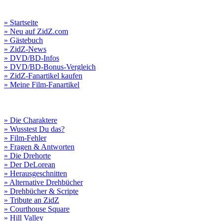
» Startseite
» Neu auf ZidZ.com
» Gästebuch
» ZidZ-News
» DVD/BD-Infos
» DVD/BD-Bonus-Vergleich
» ZidZ-Fanartikel kaufen
» Meine Film-Fanartikel
» Die Charaktere
» Wusstest Du das?
» Film-Fehler
» Fragen & Antworten
» Die Drehorte
» Der DeLorean
» Herausgeschnitten
» Alternative Drehbücher
» Drehbücher & Scripte
» Tribute an ZidZ
» Courthouse Square
» Hill Valley