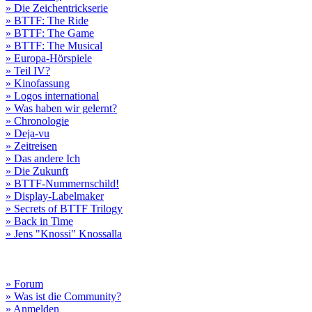
» Die Zeichentrickserie
» BTTF: The Ride
» BTTF: The Game
» BTTF: The Musical
» Europa-Hörspiele
» Teil IV?
» Kinofassung
» Logos international
» Was haben wir gelernt?
» Chronologie
» Deja-vu
» Zeitreisen
» Das andere Ich
» Die Zukunft
» BTTF-Nummernschild!
» Display-Labelmaker
» Secrets of BTTF Trilogy
» Back in Time
» Jens "Knossi" Knossalla
» Forum
» Was ist die Community?
» Anmelden