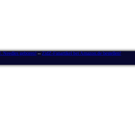
J. Needles geboren!
--
ZidZ-Fanartikel bei Amazon.de bestellen!