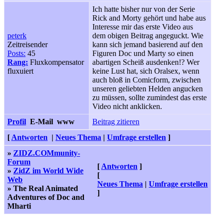
Ich hatte bisher nur von der Serie
Rick and Morty gehört und habe aus
Interesse mir das erste Video aus
peterk
dem obigen Beitrag angeguckt. Wie
Zeitreisender
kann sich jemand basierend auf den
Posts:
45
Figuren Doc und Marty so einen
Rang:
Fluxkompensator
abartigen Scheiß ausdenken!? Wer
fluxuiert
keine Lust hat, sich Oralsex, wenn
auch bloß in Comicform, zwischen
unseren geliebten Helden angucken
zu müssen, sollte zumindest das erste
Video nicht anklicken.
Profil
E-Mail
www
Beitrag zitieren
[
Antworten
|
Neues Thema
|
Umfrage erstellen
]
»
ZIDZ.COMmunity-
Forum
[
Antworten
]
»
ZidZ im World Wide
[
Web
Neues Thema
|
Umfrage erstellen
» The Real Animated
]
Adventures of Doc and
Mharti