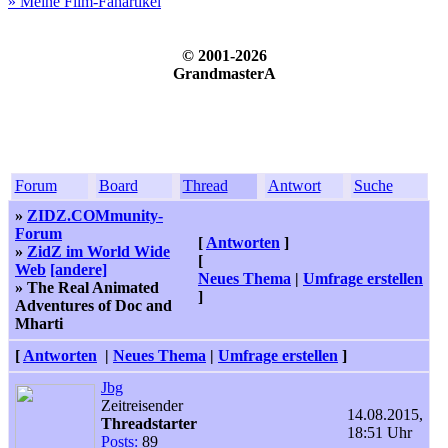
» Meine Film-Fanartikel
© 2001-2026
GrandmasterA
Forum
Board
Thread
Antwort
Suche
»
ZIDZ.COMmunity-
Forum
[
Antworten
]
»
ZidZ im World Wide
[
Web
[andere]
Neues Thema
|
Umfrage erstellen
» The Real Animated
]
Adventures of Doc and
Mharti
[
Antworten
|
Neues Thema
|
Umfrage erstellen
]
Jbg
Zeitreisender
14.08.2015,
Threadstarter
18:51 Uhr
Posts:
89