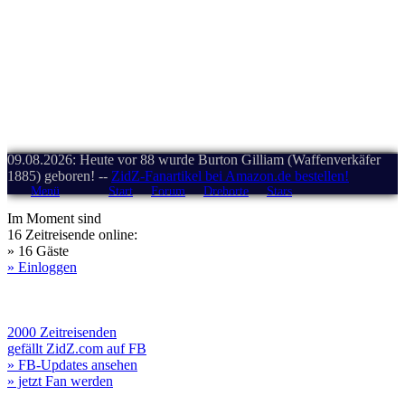
09.08.2026: Heute vor 88 wurde Burton Gilliam (Waffenverkäfer
1885) geboren! --
ZidZ-Fanartikel bei Amazon.de bestellen!
Menü
Start
Forum
Drehorte
Stars
Im Moment sind
16 Zeitreisende online:
» 16 Gäste
» Einloggen
2000 Zeitreisenden
gefällt ZidZ.com auf FB
» FB-Updates ansehen
» jetzt Fan werden