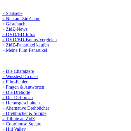
» Startseite
» Neu auf ZidZ.com
» Gästebuch
» ZidZ-News
» DVD/BD-Infos
» DVD/BD-Bonus-Vergleich
» ZidZ-Fanartikel kaufen
» Meine Film-Fanartikel
» Die Charaktere
» Wusstest Du das?
» Film-Fehler
» Fragen & Antworten
» Die Drehorte
» Der DeLorean
» Herausgeschnitten
» Alternative Drehbücher
» Drehbücher & Scripte
» Tribute an ZidZ
» Courthouse Square
» Hill Valley