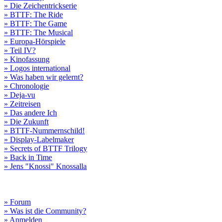
» Die Zeichentrickserie
» BTTF: The Ride
» BTTF: The Game
» BTTF: The Musical
» Europa-Hörspiele
» Teil IV?
» Kinofassung
» Logos international
» Was haben wir gelernt?
» Chronologie
» Deja-vu
» Zeitreisen
» Das andere Ich
» Die Zukunft
» BTTF-Nummernschild!
» Display-Labelmaker
» Secrets of BTTF Trilogy
» Back in Time
» Jens "Knossi" Knossalla
» Forum
» Was ist die Community?
» Anmelden