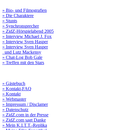
» Bio- und Filmografien
» Die Charaktere
» Stunts
» Synchronsprecher
» ZidZ-Hörspielabend 2005
» Interview Michael J. Fox
» Interview Sven Hasper
» Interview Sven Hasper
und Lutz Mackensy
» Chat-Log Bob Gale
» Treffen mit den Stars
» Gästebuch
» Kontakt-FAQ
» Kontakt
» Webmaster
» Impressum / Disclamer
» Datenschutz
» ZidZ.com in der Presse
» ZidZ.com sagt Danke
» Mein K.I.T.T.-Replika