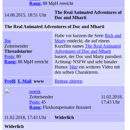
Rang:
88 MpH erreicht
The Real Animated Adventures of
14.08.2015, 18:51 Uhr
Doc and Mharti
The Real Animated Adventures of Doc and Mharti
Habe vor kurzem die Serie
Rick and
Jbg
Morty
entdeckt, die auf einem
Zeitreisender
Kurzfilm names
The Real Animated
Threadstarter
Adventures of Doc and Mharti
Posts:
89
basiert, der Doc und Marty parodiert.
Rang:
88 MpH erreicht
Achtung: NSFW und sehr banaler
Humor.
Hier
ein weiteres Video mit
den selben Charakteren.
Profil
E-Mail
www
Beitrag zitieren
peterk
Zeitreisender
11.02.2018,
Posts:
45
17:43 Uhr
Rang:
Fluxkompensator fluxuiert
11.02.2018, 17:43 Uhr
Widerlich
Widerlich