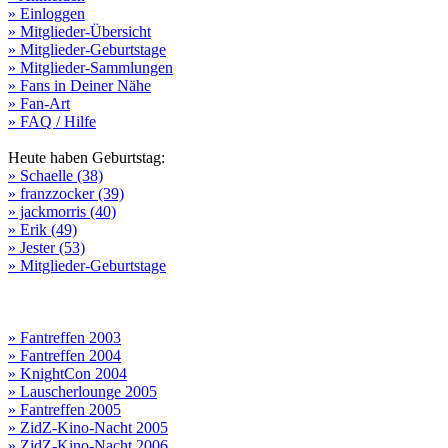
» Einloggen
» Mitglieder-Übersicht
» Mitglieder-Geburtstage
» Mitglieder-Sammlungen
» Fans in Deiner Nähe
» Fan-Art
» FAQ / Hilfe
Heute haben Geburtstag:
» Schaelle (38)
» franzzocker (39)
» jackmorris (40)
» Erik (49)
» Jester (53)
» Mitglieder-Geburtstage
» Fantreffen 2003
» Fantreffen 2004
» KnightCon 2004
» Lauscherlounge 2005
» Fantreffen 2005
» ZidZ-Kino-Nacht 2005
» ZidZ-Kino-Nacht 2006