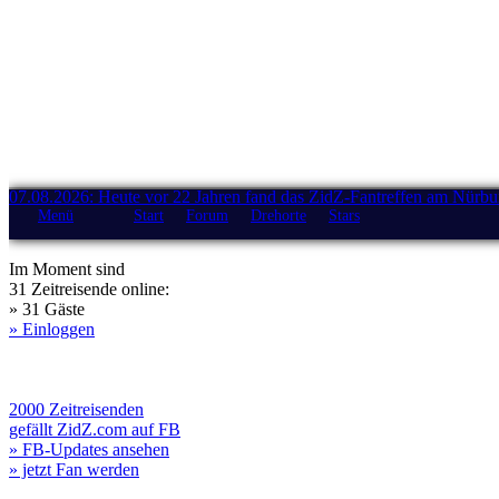
07.08.2026: Heute vor 22 Jahren fand das ZidZ-Fantreffen am Nürburg
Menü
Start
Forum
Drehorte
Stars
Im Moment sind
31 Zeitreisende online:
» 31 Gäste
» Einloggen
2000 Zeitreisenden
gefällt ZidZ.com auf FB
» FB-Updates ansehen
» jetzt Fan werden