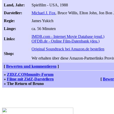
Land, Jahr:
Spielfilm - USA, 1988
Darsteller:
Michael J. Fox
, Bruce Willis, Elton John, Jon Bon 
Regie:
James Yukich
Länge:
ca. 56 Minuten
IMDB.com - Internet Movie Database (engl.)
Links:
OFDB.de - Online Film-Datenbank (deu.)
Original Soundtrack bei Amazon.de bestellen
Shop:
Wir erhalten über diese Amazon-Partnerlinks Provisi
[
Bewerten und kommentieren
]
»
ZIDZ.COMmunity-Forum
»
Filme mit ZidZ-Darstellern
[
Bewer
» The Return of Bruno