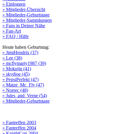
» Einloggen
» Mitglieder-Übersicht
» Mitglieder-Geburtstage
» Mitglieder-Sammlungen
» Fans in Deiner Nähe
» Fan-Art
» FAQ / Hilfe
Heute haben Geburtstag:
» JimiHendrix (37)
» Lee (38)
» mcflymarty1987 (39)
» Mokujin (41)
» skydjoe (45)
» PepsiPerfekt (47)
» Matze_Mc_Fly (47)
» Norrec (48)
» Jules_and_Verne (54)
» Mitglieder-Geburtstage
» Fantreffen 2003
» Fantreffen 2004
» KnightCon 2004