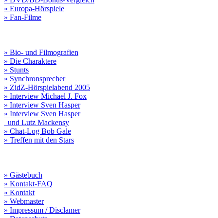
» Europa-Hörspiele
» Fan-Filme
» Bio- und Filmografien
» Die Charaktere
» Stunts
» Synchronsprecher
» ZidZ-Hörspielabend 2005
» Interview Michael J. Fox
» Interview Sven Hasper
» Interview Sven Hasper
und Lutz Mackensy
» Chat-Log Bob Gale
» Treffen mit den Stars
» Gästebuch
» Kontakt-FAQ
» Kontakt
» Webmaster
» Impressum / Disclamer