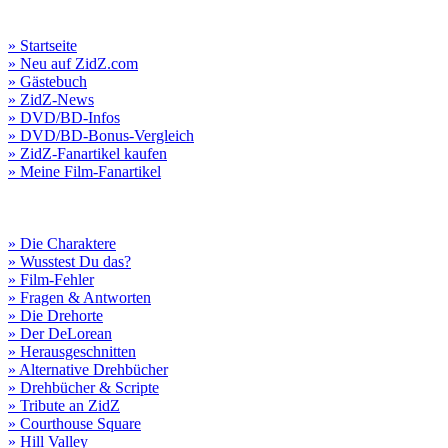
» Startseite
» Neu auf ZidZ.com
» Gästebuch
» ZidZ-News
» DVD/BD-Infos
» DVD/BD-Bonus-Vergleich
» ZidZ-Fanartikel kaufen
» Meine Film-Fanartikel
» Die Charaktere
» Wusstest Du das?
» Film-Fehler
» Fragen & Antworten
» Die Drehorte
» Der DeLorean
» Herausgeschnitten
» Alternative Drehbücher
» Drehbücher & Scripte
» Tribute an ZidZ
» Courthouse Square
» Hill Valley