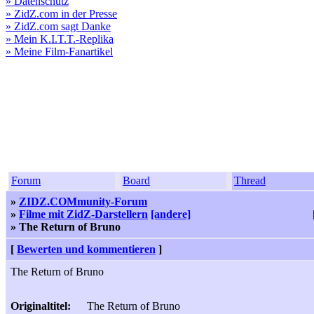
» Datenschutz
» ZidZ.com in der Presse
» ZidZ.com sagt Danke
» Mein K.I.T.T.-Replika
» Meine Film-Fanartikel
Forum
Board
Thread
»
ZIDZ.COMmunity-Forum
»
Filme mit ZidZ-Darstellern
[andere]
» The Return of Bruno
[
Bewerten und kommentieren
]
The Return of Bruno
Originaltitel:
The Return of Bruno