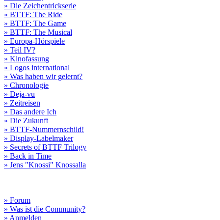
» Die Zeichentrickserie
» BTTF: The Ride
» BTTF: The Game
» BTTF: The Musical
» Europa-Hörspiele
» Teil IV?
» Kinofassung
» Logos international
» Was haben wir gelernt?
» Chronologie
» Deja-vu
» Zeitreisen
» Das andere Ich
» Die Zukunft
» BTTF-Nummernschild!
» Display-Labelmaker
» Secrets of BTTF Trilogy
» Back in Time
» Jens "Knossi" Knossalla
» Forum
» Was ist die Community?
» Anmelden