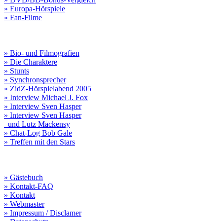
» Europa-Hörspiele
» Fan-Filme
» Bio- und Filmografien
» Die Charaktere
» Stunts
» Synchronsprecher
» ZidZ-Hörspielabend 2005
» Interview Michael J. Fox
» Interview Sven Hasper
» Interview Sven Hasper
und Lutz Mackensy
» Chat-Log Bob Gale
» Treffen mit den Stars
» Gästebuch
» Kontakt-FAQ
» Kontakt
» Webmaster
» Impressum / Disclamer