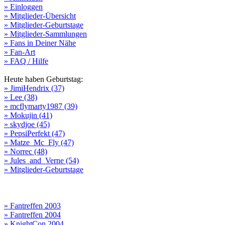
» Einloggen
» Mitglieder-Übersicht
» Mitglieder-Geburtstage
» Mitglieder-Sammlungen
» Fans in Deiner Nähe
» Fan-Art
» FAQ / Hilfe
Heute haben Geburtstag:
» JimiHendrix (37)
» Lee (38)
» mcflymarty1987 (39)
» Mokujin (41)
» skydjoe (45)
» PepsiPerfekt (47)
» Matze_Mc_Fly (47)
» Norrec (48)
» Jules_and_Verne (54)
» Mitglieder-Geburtstage
» Fantreffen 2003
» Fantreffen 2004
» KnightCon 2004