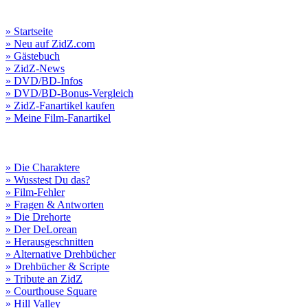
» Startseite
» Neu auf ZidZ.com
» Gästebuch
» ZidZ-News
» DVD/BD-Infos
» DVD/BD-Bonus-Vergleich
» ZidZ-Fanartikel kaufen
» Meine Film-Fanartikel
» Die Charaktere
» Wusstest Du das?
» Film-Fehler
» Fragen & Antworten
» Die Drehorte
» Der DeLorean
» Herausgeschnitten
» Alternative Drehbücher
» Drehbücher & Scripte
» Tribute an ZidZ
» Courthouse Square
» Hill Valley