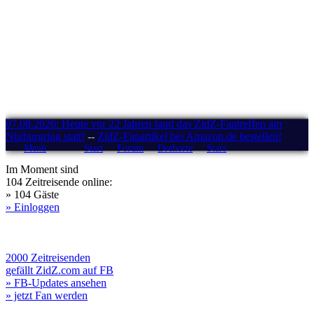
07.08.2026: Heute vor 22 Jahren fand das ZidZ-Fantreffen am
Nürburgring statt!
--
ZidZ-Fanartikel bei Amazon.de bestellen!
Menü
Start
Forum
Drehorte
Stars
Im Moment sind
104 Zeitreisende online:
» 104 Gäste
» Einloggen
2000 Zeitreisenden
gefällt ZidZ.com auf FB
» FB-Updates ansehen
» jetzt Fan werden