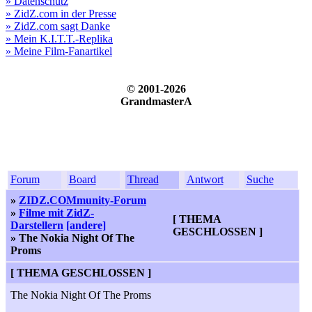
» Datenschutz
» ZidZ.com in der Presse
» ZidZ.com sagt Danke
» Mein K.I.T.T.-Replika
» Meine Film-Fanartikel
© 2001-2026
GrandmasterA
Forum
Board
Thread
Antwort
Suche
»
ZIDZ.COMmunity-Forum
»
Filme mit ZidZ-
[
THEMA
Darstellern
[andere]
GESCHLOSSEN
]
» The Nokia Night Of The
Proms
[
THEMA GESCHLOSSEN
]
The Nokia Night Of The Proms