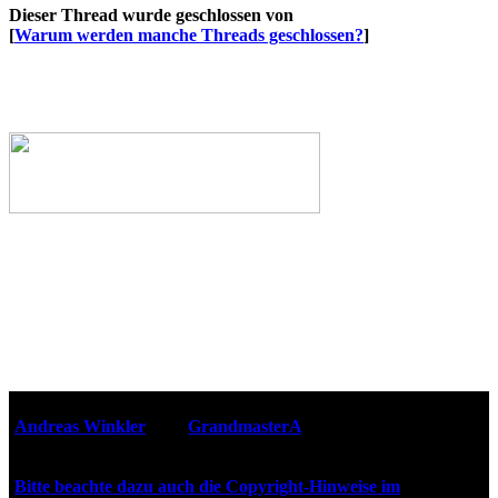
Dieser Thread wurde geschlossen von
[
Warum werden manche Threads geschlossen?
]
Webseiten-Design © 2001-2026
Andreas Winkler
alias
GrandmasterA
für ZidZ.com
"Zurück in die Zukunft" steht unter Copyright von Universal
City Studios, Inc. und Amblin Entertainment, Inc.
Bitte beachte dazu auch die Copyright-Hinweise im