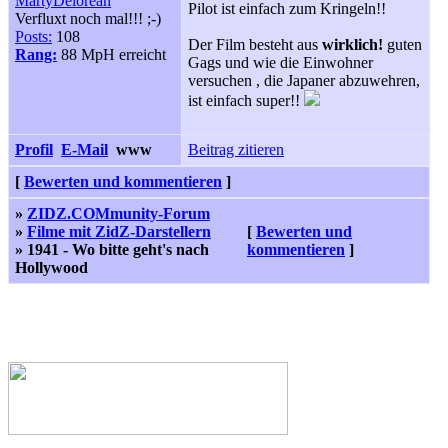
MartyDelorean
Pilot ist einfach zum Kringeln!!
Verfluxt noch mal!!! ;-)
Posts:
108
Der Film besteht aus
wirklich!
guten
Rang:
88 MpH erreicht
Gags und wie die Einwohner
versuchen , die Japaner abzuwehren,
ist einfach super!!
Profil
E-Mail
www
Beitrag zitieren
[
Bewerten und kommentieren
]
»
ZIDZ.COMmunity-Forum
»
Filme mit ZidZ-Darstellern
[
Bewerten und
» 1941 - Wo bitte geht's nach
kommentieren
]
Hollywood