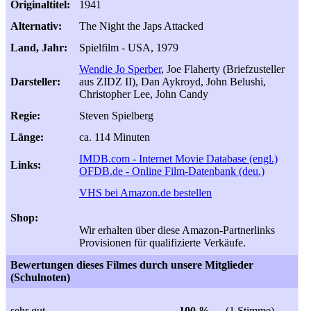
Originaltitel:
1941
Alternativ:
The Night the Japs Attacked
Land, Jahr:
Spielfilm - USA, 1979
Wendie Jo Sperber
, Joe Flaherty (Briefzusteller
Darsteller:
aus ZIDZ II), Dan Aykroyd, John Belushi,
Christopher Lee, John Candy
Regie:
Steven Spielberg
Länge:
ca. 114 Minuten
IMDB.com - Internet Movie Database (engl.)
Links:
OFDB.de - Online Film-Datenbank (deu.)
VHS bei Amazon.de bestellen
Shop:
Wir erhalten über diese Amazon-Partnerlinks
Provisionen für qualifizierte Verkäufe.
Bewertungen dieses Filmes durch unsere Mitglieder
(Schulnoten)
sehr gut
100 %
(1 Stimme)