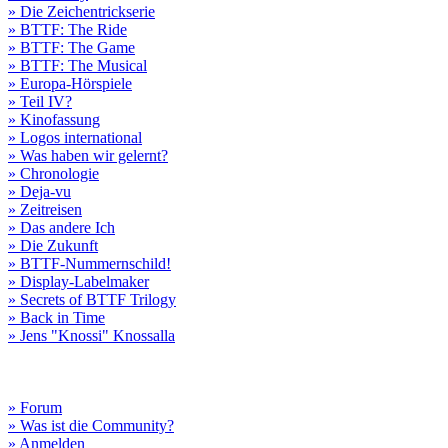
» Die Zeichentrickserie
» BTTF: The Ride
» BTTF: The Game
» BTTF: The Musical
» Europa-Hörspiele
» Teil IV?
» Kinofassung
» Logos international
» Was haben wir gelernt?
» Chronologie
» Deja-vu
» Zeitreisen
» Das andere Ich
» Die Zukunft
» BTTF-Nummernschild!
» Display-Labelmaker
» Secrets of BTTF Trilogy
» Back in Time
» Jens "Knossi" Knossalla
» Forum
» Was ist die Community?
» Anmelden