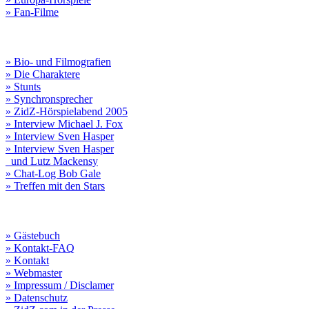
» Fan-Filme
» Bio- und Filmografien
» Die Charaktere
» Stunts
» Synchronsprecher
» ZidZ-Hörspielabend 2005
» Interview Michael J. Fox
» Interview Sven Hasper
» Interview Sven Hasper
und Lutz Mackensy
» Chat-Log Bob Gale
» Treffen mit den Stars
» Gästebuch
» Kontakt-FAQ
» Kontakt
» Webmaster
» Impressum / Disclamer
» Datenschutz