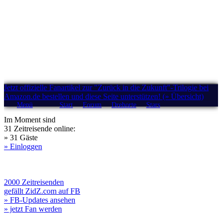
Jetzt offizielle Fanartikel zur "Zurück in die Zukunft"-Trilogie bei
Amazon.de bestellen und diese Seite unterstützen! (» Übersicht)
Menü
Start
Forum
Drehorte
Stars
Im Moment sind
31 Zeitreisende online:
» 31 Gäste
» Einloggen
2000 Zeitreisenden
gefällt ZidZ.com auf FB
» FB-Updates ansehen
» jetzt Fan werden