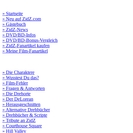
» Startseite
» Neu auf ZidZ.com
» Gästebuch
» ZidZ-News
» DVD/BD-Infos
» DVD/BD-Bonus-Vergleich
» ZidZ-Fanartikel kaufen
» Meine Film-Fanartikel
» Die Charaktere
» Wusstest Du das?
» Film-Fehler
» Fragen & Antworten
» Die Drehorte
» Der DeLorean
» Herausgeschnitten
» Alternative Drehbücher
» Drehbücher & Scripte
» Tribute an ZidZ
» Courthouse Square
» Hill Valley