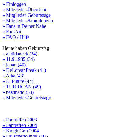
» Einloggen
» Mitglieder-Übersicht
» Mitglieder-Geburtstage
» Mitglieder-Sammlungen
» Fans in Deiner Nähe
» Fan-Art
» FAQ / Hilfe
Heute haben Geburtstag:
» andidaneck (34)
» 11.9.1985 (34)
» japan (40)
» DeLoreanFreak (41)
» Aika (43)
» DJFuture (44)
» TURRICAN (49)
» bastinado (53)
» Mitglieder-Geburtstage
» Fantreffen 2003
» Fantreffen 2004
» KnightCon 2004
» Lauscherlounge 2005