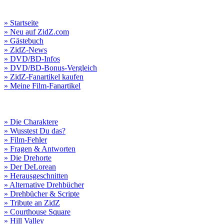
» Startseite
» Neu auf ZidZ.com
» Gästebuch
» ZidZ-News
» DVD/BD-Infos
» DVD/BD-Bonus-Vergleich
» ZidZ-Fanartikel kaufen
» Meine Film-Fanartikel
» Die Charaktere
» Wusstest Du das?
» Film-Fehler
» Fragen & Antworten
» Die Drehorte
» Der DeLorean
» Herausgeschnitten
» Alternative Drehbücher
» Drehbücher & Scripte
» Tribute an ZidZ
» Courthouse Square
» Hill Valley