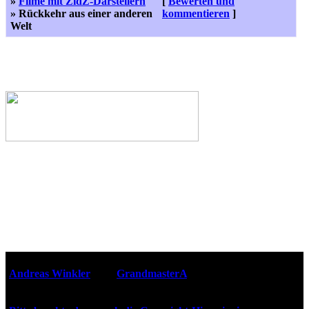
»
Filme mit ZidZ-Darstellern
[
Bewerten und
» Rückkehr aus einer anderen
kommentieren
]
Welt
Webseiten-Design © 2001-2026
Andreas Winkler
alias
GrandmasterA
für ZidZ.com
"Zurück in die Zukunft" steht unter Copyright von Universal
City Studios, Inc. und Amblin Entertainment, Inc.