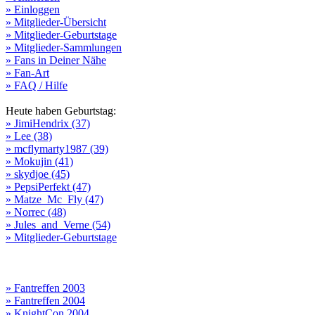
» Einloggen
» Mitglieder-Übersicht
» Mitglieder-Geburtstage
» Mitglieder-Sammlungen
» Fans in Deiner Nähe
» Fan-Art
» FAQ / Hilfe
Heute haben Geburtstag:
» JimiHendrix (37)
» Lee (38)
» mcflymarty1987 (39)
» Mokujin (41)
» skydjoe (45)
» PepsiPerfekt (47)
» Matze_Mc_Fly (47)
» Norrec (48)
» Jules_and_Verne (54)
» Mitglieder-Geburtstage
» Fantreffen 2003
» Fantreffen 2004
» KnightCon 2004