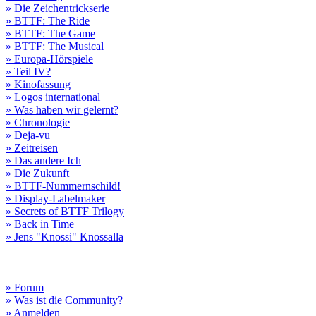
» Die Zeichentrickserie
» BTTF: The Ride
» BTTF: The Game
» BTTF: The Musical
» Europa-Hörspiele
» Teil IV?
» Kinofassung
» Logos international
» Was haben wir gelernt?
» Chronologie
» Deja-vu
» Zeitreisen
» Das andere Ich
» Die Zukunft
» BTTF-Nummernschild!
» Display-Labelmaker
» Secrets of BTTF Trilogy
» Back in Time
» Jens "Knossi" Knossalla
» Forum
» Was ist die Community?
» Anmelden