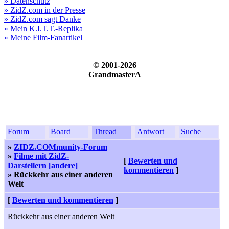
» Datenschutz
» ZidZ.com in der Presse
» ZidZ.com sagt Danke
» Mein K.I.T.T.-Replika
» Meine Film-Fanartikel
© 2001-2026
GrandmasterA
Forum
Board
Thread
Antwort
Suche
»
ZIDZ.COMmunity-Forum
»
Filme mit ZidZ-
[
Bewerten und
Darstellern
[andere]
kommentieren
]
» Rückkehr aus einer anderen
Welt
[
Bewerten und kommentieren
]
Rückkehr aus einer anderen Welt