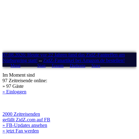
07.08.2026: Heute vor 22 Jahren fand das ZidZ-Fantreffen am
Nürburgring statt!
--
ZidZ-Fanartikel bei Amazon.de bestellen!
Menü
Start
Forum
Drehorte
Stars
Im Moment sind
97 Zeitreisende online:
» 97 Gäste
» Einloggen
2000 Zeitreisenden
gefällt ZidZ.com auf FB
» FB-Updates ansehen
» jetzt Fan werden