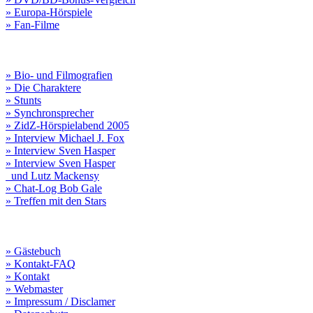
» Europa-Hörspiele
» Fan-Filme
» Bio- und Filmografien
» Die Charaktere
» Stunts
» Synchronsprecher
» ZidZ-Hörspielabend 2005
» Interview Michael J. Fox
» Interview Sven Hasper
» Interview Sven Hasper
und Lutz Mackensy
» Chat-Log Bob Gale
» Treffen mit den Stars
» Gästebuch
» Kontakt-FAQ
» Kontakt
» Webmaster
» Impressum / Disclamer