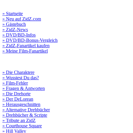
» Startseite
» Neu auf ZidZ.com
» Gästebuch
» ZidZ-News
» DVD/BD-Infos
» DVD/BD-Bonus-Vergleich
» ZidZ-Fanartikel kaufen
» Meine Film-Fanartikel
» Die Charaktere
» Wusstest Du das?
» Film-Fehler
» Fragen & Antworten
» Die Drehorte
» Der DeLorean
» Herausgeschnitten
» Alternative Drehbücher
» Drehbücher & Scripte
» Tribute an ZidZ
» Courthouse Square
» Hill Valley