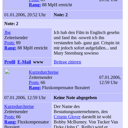
Rang:
88 MpH erreicht
01.01.2006, 20:52 Uhr
Note: 2
Note: 2
Jbg
Ich hab den Film in Englisch gesehn
Zeitreisender
und fand ihn -soweit ich ihn
Posts:
89
verstanden hab- ganz gut. Crispin ist
Rang:
88 MpH erreicht
mir jedoch sofort aufgefallen... und
Mary Steenburg sowieso
Profil
E-Mail
www
Beitrag zitieren
Kurzedurchreise
Zeitreisender
07.01.2006,
Posts:
66
12:59 Uhr
Rang:
Fluxkompensator fluxuiert
07.01.2006, 12:59 Uhr
Keine Note abgegeben
Kurzedurchreise
Der Name des
Zeitreisender
Bestattungsunternehmers, den
Posts:
66
Crispin Glover
darstellt ist wohl
Rang:
Fluxkompensator
Bobby McBurney. Von Tucker Van
fluxuiert
Dyke (John C. Reilly) wird er