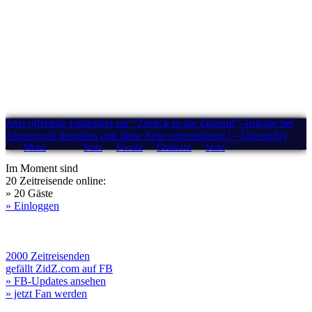
Jetzt offizielle Fanartikel zur "Zurück in die Zukunft"-Trilogie bei
Amazon.de bestellen und diese Seite unterstützen! (» Übersicht)
Menü
Start
Forum
Drehorte
Stars
Im Moment sind
20 Zeitreisende online:
» 20 Gäste
» Einloggen
2000 Zeitreisenden
gefällt ZidZ.com auf FB
» FB-Updates ansehen
» jetzt Fan werden