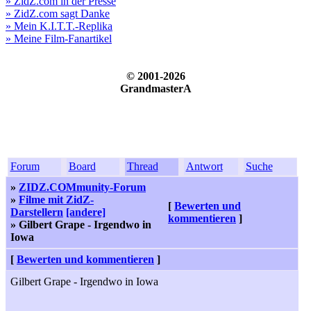
» ZidZ.com in der Presse
» ZidZ.com sagt Danke
» Mein K.I.T.T.-Replika
» Meine Film-Fanartikel
© 2001-2026
GrandmasterA
Forum
Board
Thread
Antwort
Suche
»
ZIDZ.COMmunity-Forum
»
Filme mit ZidZ-
[
Bewerten und
Darstellern
[andere]
kommentieren
]
» Gilbert Grape - Irgendwo in
Iowa
[
Bewerten und kommentieren
]
Gilbert Grape - Irgendwo in Iowa