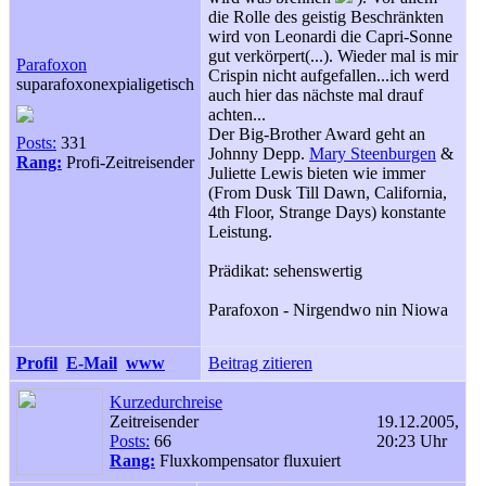
die Rolle des geistig Beschränkten
wird von Leonardi die Capri-Sonne
gut verkörpert(...). Wieder mal is mir
Parafoxon
Crispin nicht aufgefallen...ich werd
suparafoxonexpialigetisch
auch hier das nächste mal drauf
achten...
Der Big-Brother Award geht an
Posts:
331
Johnny Depp.
Mary Steenburgen
&
Rang:
Profi-Zeitreisender
Juliette Lewis bieten wie immer
(From Dusk Till Dawn, California,
4th Floor, Strange Days) konstante
Leistung.
Prädikat: sehenswertig
Parafoxon - Nirgendwo nin Niowa
Profil
E-Mail
www
Beitrag zitieren
Kurzedurchreise
Zeitreisender
19.12.2005,
Posts:
66
20:23 Uhr
Rang:
Fluxkompensator fluxuiert