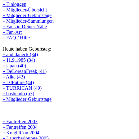
» Einloggen
» Mitglieder-Übersicht
» Mitglieder-Geburtstage
» Mitglieder-Sammlungen
» Fans in Deiner Nähe
» Fan-Art
» FAQ / Hilfe
Heute haben Geburtstag:
» andidaneck (34)
» 11.9.1985 (34)
» japan (40)
» DeLoreanFreak (41)
» Aika (43)
» DJFuture (44)
» TURRICAN (49)
» bastinado (53)
» Mitglieder-Geburtstage
» Fantreffen 2003
» Fantreffen 2004
» KnightCon 2004
» Lauscherlounge 2005