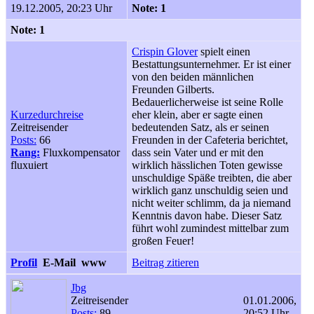
19.12.2005, 20:23 Uhr
Note: 1
Note: 1
Crispin Glover
spielt einen
Bestattungsunternehmer. Er ist einer
von den beiden männlichen
Freunden Gilberts.
Bedauerlicherweise ist seine Rolle
Kurzedurchreise
eher klein, aber er sagte einen
Zeitreisender
bedeutenden Satz, als er seinen
Posts:
66
Freunden in der Cafeteria berichtet,
Rang:
Fluxkompensator
dass sein Vater und er mit den
fluxuiert
wirklich hässlichen Toten gewisse
unschuldige Späße treibten, die aber
wirklich ganz unschuldig seien und
nicht weiter schlimm, da ja niemand
Kenntnis davon habe. Dieser Satz
führt wohl zumindest mittelbar zum
großen Feuer!
Profil
E-Mail
www
Beitrag zitieren
Jbg
Zeitreisender
01.01.2006,
Posts:
89
20:52 Uhr