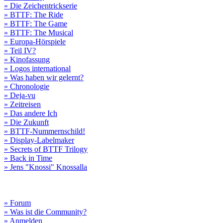
» Die Zeichentrickserie
» BTTF: The Ride
» BTTF: The Game
» BTTF: The Musical
» Europa-Hörspiele
» Teil IV?
» Kinofassung
» Logos international
» Was haben wir gelernt?
» Chronologie
» Deja-vu
» Zeitreisen
» Das andere Ich
» Die Zukunft
» BTTF-Nummernschild!
» Display-Labelmaker
» Secrets of BTTF Trilogy
» Back in Time
» Jens "Knossi" Knossalla
» Forum
» Was ist die Community?
» Anmelden