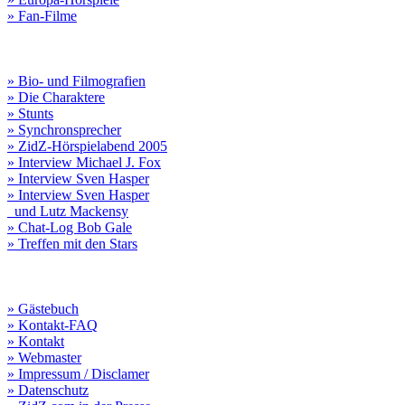
» Fan-Filme
» Bio- und Filmografien
» Die Charaktere
» Stunts
» Synchronsprecher
» ZidZ-Hörspielabend 2005
» Interview Michael J. Fox
» Interview Sven Hasper
» Interview Sven Hasper
und Lutz Mackensy
» Chat-Log Bob Gale
» Treffen mit den Stars
» Gästebuch
» Kontakt-FAQ
» Kontakt
» Webmaster
» Impressum / Disclamer
» Datenschutz