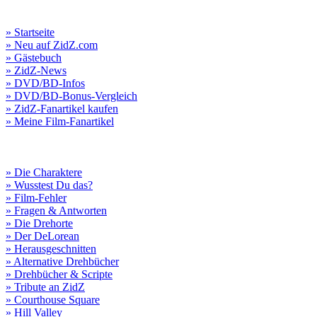
» Startseite
» Neu auf ZidZ.com
» Gästebuch
» ZidZ-News
» DVD/BD-Infos
» DVD/BD-Bonus-Vergleich
» ZidZ-Fanartikel kaufen
» Meine Film-Fanartikel
» Die Charaktere
» Wusstest Du das?
» Film-Fehler
» Fragen & Antworten
» Die Drehorte
» Der DeLorean
» Herausgeschnitten
» Alternative Drehbücher
» Drehbücher & Scripte
» Tribute an ZidZ
» Courthouse Square
» Hill Valley