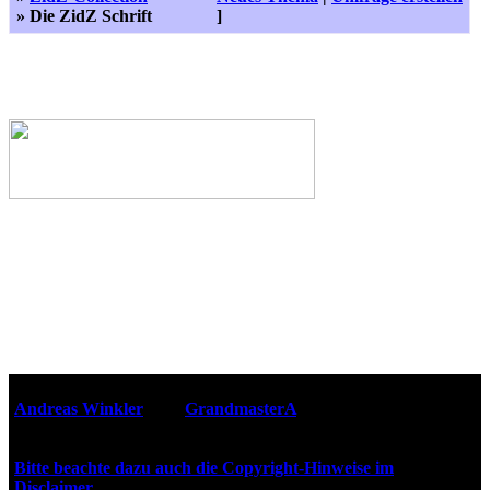
» Die ZidZ Schrift
]
Webseiten-Design © 2001-2026
Andreas Winkler
alias
GrandmasterA
für ZidZ.com
"Zurück in die Zukunft" steht unter Copyright von Universal
City Studios, Inc. und Amblin Entertainment, Inc.
Bitte beachte dazu auch die Copyright-Hinweise im
Disclaimer
!