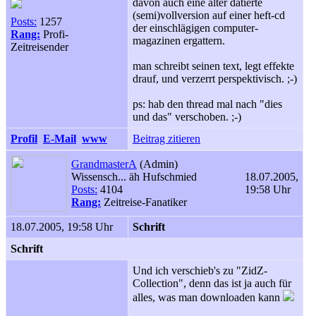
davon auch eine älter datierte
(semi)vollversion auf einer heft-cd
Posts:
1257
der einschlägigen computer-
Rang:
Profi-
magazinen ergattern.
Zeitreisender
man schreibt seinen text, legt effekte
drauf, und verzerrt perspektivisch. ;
-)
ps: hab den thread mal nach "dies
und das" verschoben. ;
-)
Profil
E-Mail
www
Beitrag zitieren
GrandmasterA
(Admin)
Wissensch... äh Hufschmied
18.07.2005,
Posts:
4104
19:58 Uhr
Rang:
Zeitreise-Fanatiker
18.07.2005, 19:58 Uhr
Schrift
Schrift
Und ich verschieb's zu "ZidZ-
Collection", denn das ist ja auch für
alles, was man downloaden kann