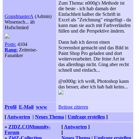
Zum Thema: n000g's Methode ist
die beste - ich hab damals der
Einfachheit halber die Schrift in
GrandmasterA
(Admin)
Excel als "Zeichnung" eingefügt - da
Wissensch... äh
kann man sie auch mit Farbverläufen
Hufschmied
füllen und die Perspektive ändern.
Dann hab ich davon einen
Posts:
4104
Screenshot gemacht und das Bild in
Rang:
Zeitreise-
Paint Shop Pro geladen und dort
Fanatiker
weiterverarbeitet. Die feine Art ist
das allerdings nicht. Ging aber recht
schnell und einfach...
@n000g: ich weiß, Photoshop kann
das besser, aber ich hab halt keins...
Profil
E-Mail
www
Beitrag zitieren
[
Antworten
|
Neues Thema
|
Umfrage erstellen
]
»
ZIDZ.COMmunity-
[
Antworten
]
Forum
[
»
ZidZ-Collection
Neues Thema
|
Umfrage erstellen