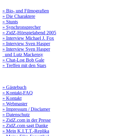
» Bio- und Filmografien
» Die Charaktere
» Stunts
» Synchronsprecher
» ZidZ-Hörspielabend 2005
» Interview Michael J. Fox
» Interview Sven Hasper
» Interview Sven Hasper
und Lutz Mackensy
» Chat-Log Bob Gale
» Treffen mit den Stars
» Gästebuch
» Kontakt-FAQ
» Kontakt
» Webmaster
» Impressum / Disclamer
» Datenschutz
» ZidZ.com in der Presse
» ZidZ.com sagt Danke
» Mein K.I.T.T.-Replika