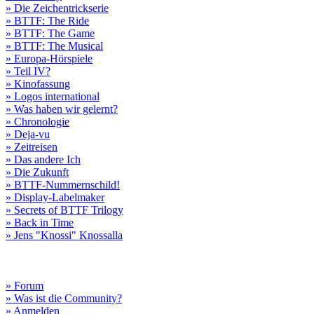
» Die Zeichentrickserie
» BTTF: The Ride
» BTTF: The Game
» BTTF: The Musical
» Europa-Hörspiele
» Teil IV?
» Kinofassung
» Logos international
» Was haben wir gelernt?
» Chronologie
» Deja-vu
» Zeitreisen
» Das andere Ich
» Die Zukunft
» BTTF-Nummernschild!
» Display-Labelmaker
» Secrets of BTTF Trilogy
» Back in Time
» Jens "Knossi" Knossalla
» Forum
» Was ist die Community?
» Anmelden