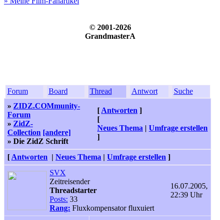
» Meine Film-Fanartikel
© 2001-2026
GrandmasterA
Forum
Board
Thread
Antwort
Suche
»
ZIDZ.COMmunity-
[
Antworten
]
Forum
[
»
ZidZ-
Neues Thema
|
Umfrage erstellen
Collection
[andere]
]
» Die ZidZ Schrift
[
Antworten
|
Neues Thema
|
Umfrage erstellen
]
SVX
Zeitreisender
16.07.2005,
Threadstarter
22:39 Uhr
Posts:
33
Rang:
Fluxkompensator fluxuiert