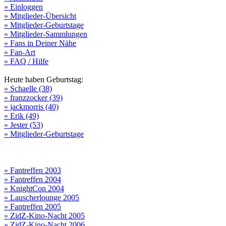
» Einloggen
» Mitglieder-Übersicht
» Mitglieder-Geburtstage
» Mitglieder-Sammlungen
» Fans in Deiner Nähe
» Fan-Art
» FAQ / Hilfe
Heute haben Geburtstag:
» Schaelle (38)
» franzzocker (39)
» jackmorris (40)
» Erik (49)
» Jester (53)
» Mitglieder-Geburtstage
» Fantreffen 2003
» Fantreffen 2004
» KnightCon 2004
» Lauscherlounge 2005
» Fantreffen 2005
» ZidZ-Kino-Nacht 2005
» ZidZ-Kino-Nacht 2006