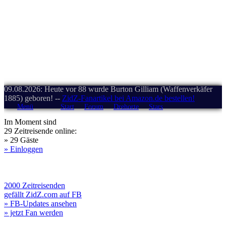
09.08.2026: Heute vor 88 wurde Burton Gilliam (Waffenverkäfer
1885) geboren! --
ZidZ-Fanartikel bei Amazon.de bestellen!
Menü
Start
Forum
Drehorte
Stars
Im Moment sind
29 Zeitreisende online:
» 29 Gäste
» Einloggen
2000 Zeitreisenden
gefällt ZidZ.com auf FB
» FB-Updates ansehen
» jetzt Fan werden