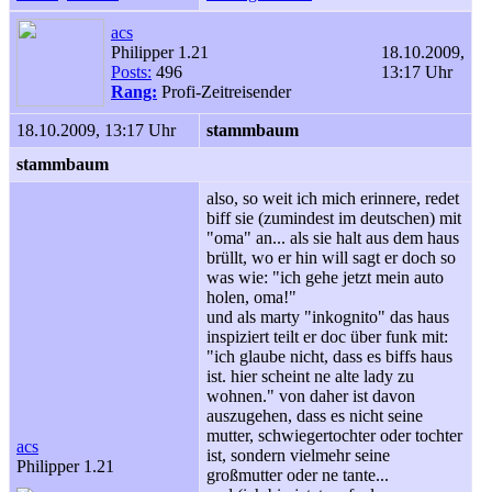
acs
Philipper 1.21
18.10.2009,
Posts:
496
13:17 Uhr
Rang:
Profi-Zeitreisender
18.10.2009, 13:17 Uhr
stammbaum
stammbaum
also, so weit ich mich erinnere, redet
biff sie (zumindest im deutschen) mit
"oma" an... als sie halt aus dem haus
brüllt, wo er hin will sagt er doch so
was wie: "ich gehe jetzt mein auto
holen, oma!"
und als marty "inkognito" das haus
inspiziert teilt er doc über funk mit:
"ich glaube nicht, dass es biffs haus
ist. hier scheint ne alte lady zu
wohnen." von daher ist davon
auszugehen, dass es nicht seine
mutter, schwiegertochter oder tochter
acs
ist, sondern vielmehr seine
Philipper 1.21
großmutter oder ne tante...