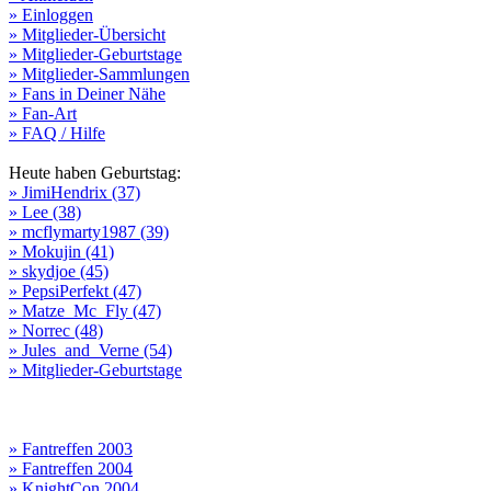
» Einloggen
» Mitglieder-Übersicht
» Mitglieder-Geburtstage
» Mitglieder-Sammlungen
» Fans in Deiner Nähe
» Fan-Art
» FAQ / Hilfe
Heute haben Geburtstag:
» JimiHendrix (37)
» Lee (38)
» mcflymarty1987 (39)
» Mokujin (41)
» skydjoe (45)
» PepsiPerfekt (47)
» Matze_Mc_Fly (47)
» Norrec (48)
» Jules_and_Verne (54)
» Mitglieder-Geburtstage
» Fantreffen 2003
» Fantreffen 2004
» KnightCon 2004