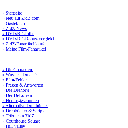
» Startseite
» Neu auf ZidZ.com
» Gästebuch
» ZidZ-News
» DVD/BD-Infos
» DVD/BD-Bonus-Vergleich
» ZidZ-Fanartikel kaufen
» Meine Film-Fanartikel
» Die Charaktere
» Wusstest Du das?
» Film-Fehler
» Fragen & Antworten
» Die Drehorte
» Der DeLorean
» Herausgeschnitten
» Alternative Drehbücher
» Drehbücher & Scripte
» Tribute an ZidZ
» Courthouse Square
» Hill Valley