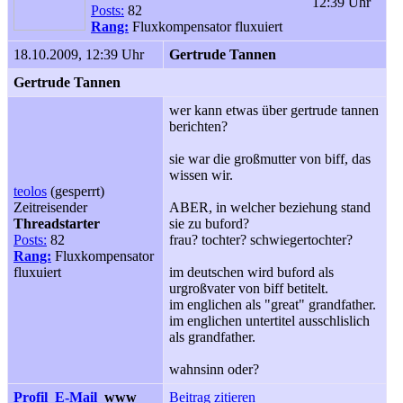
12:39 Uhr
Posts:
82
Rang:
Fluxkompensator fluxuiert
18.10.2009, 12:39 Uhr
Gertrude Tannen
Gertrude Tannen
wer kann etwas über gertrude tannen
berichten?
sie war die großmutter von biff, das
wissen wir.
teolos
(gesperrt)
Zeitreisender
ABER, in welcher beziehung stand
Threadstarter
sie zu buford?
Posts:
82
frau? tochter? schwiegertochter?
Rang:
Fluxkompensator
fluxuiert
im deutschen wird buford als
urgroßvater von biff betitelt.
im englichen als "great" grandfather.
im englichen untertitel ausschlislich
als grandfather.
wahnsinn oder?
Profil
E-Mail
www
Beitrag zitieren