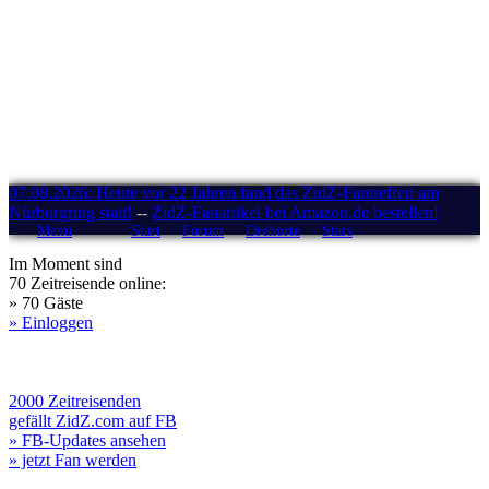
07.08.2026: Heute vor 22 Jahren fand das ZidZ-Fantreffen am
Nürburgring statt!
--
ZidZ-Fanartikel bei Amazon.de bestellen!
Menü
Start
Forum
Drehorte
Stars
Im Moment sind
70 Zeitreisende online:
» 70 Gäste
» Einloggen
2000 Zeitreisenden
gefällt ZidZ.com auf FB
» FB-Updates ansehen
» jetzt Fan werden