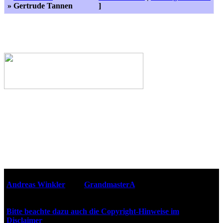
» Gertrude Tannen
]
Webseiten-Design © 2001-2026
Andreas Winkler
alias
GrandmasterA
für ZidZ.com
"Zurück in die Zukunft" steht unter Copyright von Universal
City Studios, Inc. und Amblin Entertainment, Inc.
Bitte beachte dazu auch die Copyright-Hinweise im
Disclaimer
!