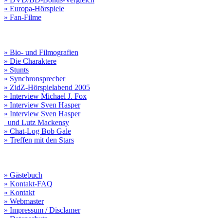
» Europa-Hörspiele
» Fan-Filme
» Bio- und Filmografien
» Die Charaktere
» Stunts
» Synchronsprecher
» ZidZ-Hörspielabend 2005
» Interview Michael J. Fox
» Interview Sven Hasper
» Interview Sven Hasper
und Lutz Mackensy
» Chat-Log Bob Gale
» Treffen mit den Stars
» Gästebuch
» Kontakt-FAQ
» Kontakt
» Webmaster
» Impressum / Disclamer