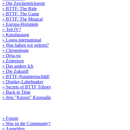
» Die Zeichentrickserie
» BTTF: The Ride
» BTTF: The Game
» BTTF: The Musical
» Europa-Hörspiele
» Teil IV?
» Kinofassung
» Logos international
» Was haben wir gelernt?
» Chronologie
» Deja-vu
» Zeitreisen
» Das andere Ich
» Die Zukunft
» BTTF-Nummernschild!
» Display-Labelmaker
» Secrets of BTTF Trilogy
» Back in Time
» Jens "Knossi" Knossalla
» Forum
» Was ist die Community?
» Anmelden