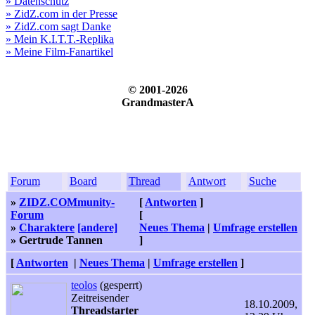
» Datenschutz
» ZidZ.com in der Presse
» ZidZ.com sagt Danke
» Mein K.I.T.T.-Replika
» Meine Film-Fanartikel
© 2001-2026
GrandmasterA
Forum
Board
Thread
Antwort
Suche
»
ZIDZ.COMmunity-
[
Antworten
]
Forum
[
»
Charaktere
[andere]
Neues Thema
|
Umfrage erstellen
» Gertrude Tannen
]
[
Antworten
|
Neues Thema
|
Umfrage erstellen
]
teolos
(gesperrt)
Zeitreisender
18.10.2009,
Threadstarter