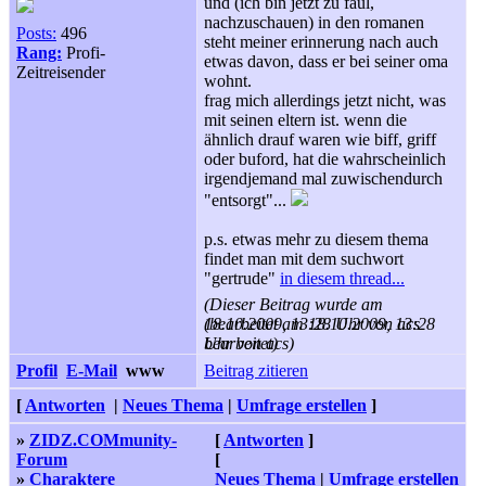
und (ich bin jetzt zu faul,
nachzuschauen) in den romanen
Posts:
496
steht meiner erinnerung nach auch
Rang:
Profi-
etwas davon, dass er bei seiner oma
Zeitreisender
wohnt.
frag mich allerdings jetzt nicht, was
mit seinen eltern ist. wenn die
ähnlich drauf waren wie biff, griff
oder buford, hat die wahrscheinlich
irgendjemand mal zuwischendurch
"entsorgt"...
p.s. etwas mehr zu diesem thema
findet man mit dem suchwort
"gertrude"
in diesem thread...
(Dieser Beitrag wurde am
18.10.2009, 13:28 Uhr von acs
(bearbeitet am 18.10.2009, 13:28
bearbeitet)
Uhr von acs)
Profil
E-Mail
www
Beitrag zitieren
[
Antworten
|
Neues Thema
|
Umfrage erstellen
]
»
ZIDZ.COMmunity-
[
Antworten
]
Forum
[
»
Charaktere
Neues Thema
|
Umfrage erstellen