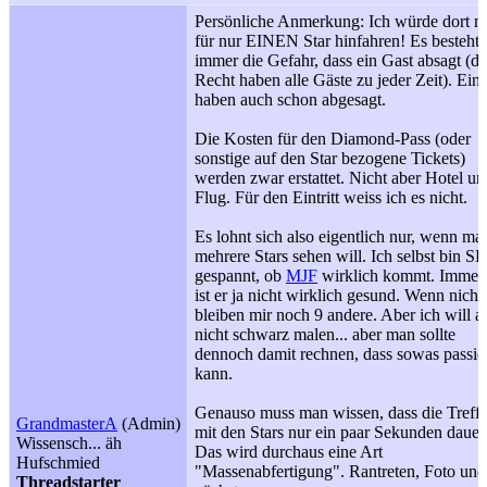
Persönliche Anmerkung: Ich würde dort ni
für nur EINEN Star hinfahren! Es besteht
immer die Gefahr, dass ein Gast absagt (da
Recht haben alle Gäste zu jeder Zeit). Ein 
haben auch schon abgesagt.
Die Kosten für den Diamond-Pass (oder
sonstige auf den Star bezogene Tickets)
werden zwar erstattet. Nicht aber Hotel un
Flug. Für den Eintritt weiss ich es nicht.
Es lohnt sich also eigentlich nur, wenn ma
mehrere Stars sehen will. Ich selbst bin 
gespannt, ob
MJF
wirklich kommt. Immer
ist er ja nicht wirklich gesund. Wenn nicht
bleiben mir noch 9 andere. Aber ich will a
nicht schwarz malen... aber man sollte
dennoch damit rechnen, dass sowas passie
kann.
Genauso muss man wissen, dass die Treff
GrandmasterA
(Admin)
mit den Stars nur ein paar Sekunden dauer
Wissensch... äh
Das wird durchaus eine Art
Hufschmied
"Massenabfertigung". Rantreten, Foto und
Threadstarter