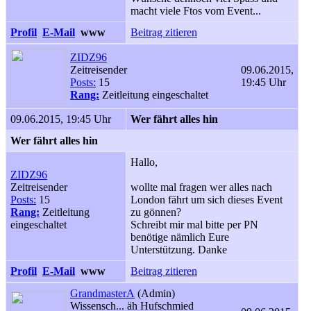
macht viele Ftos vom Event...
Profil
E-Mail
www
Beitrag zitieren
ZIDZ96
Zeitreisender
09.06.2015,
Posts:
15
19:45 Uhr
Rang:
Zeitleitung eingeschaltet
09.06.2015, 19:45 Uhr
Wer fährt alles hin
Wer fährt alles hin
Hallo,
ZIDZ96
Zeitreisender
wollte mal fragen wer alles nach
Posts:
15
London fährt um sich dieses Event
Rang:
Zeitleitung
zu gönnen?
eingeschaltet
Schreibt mir mal bitte per PN
benötige nämlich Eure
Unterstützung. Danke
Profil
E-Mail
www
Beitrag zitieren
GrandmasterA
(Admin)
Wissensch... äh Hufschmied