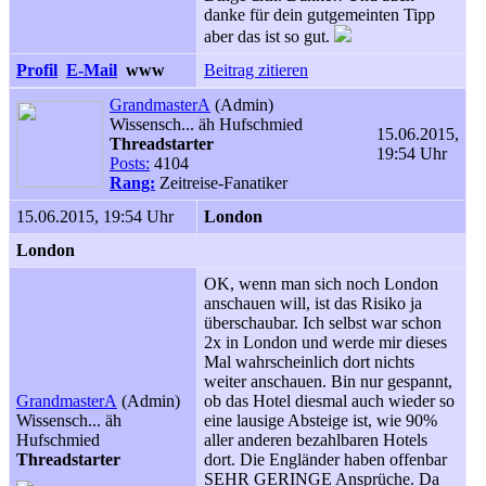
danke für dein gutgemeinten Tipp
aber das ist so gut.
Profil
E-Mail
www
Beitrag zitieren
GrandmasterA
(Admin)
Wissensch... äh Hufschmied
15.06.2015,
Threadstarter
19:54 Uhr
Posts:
4104
Rang:
Zeitreise-Fanatiker
15.06.2015, 19:54 Uhr
London
London
OK, wenn man sich noch London
anschauen will, ist das Risiko ja
überschaubar. Ich selbst war schon
2x in London und werde mir dieses
Mal wahrscheinlich dort nichts
weiter anschauen. Bin nur gespannt,
GrandmasterA
(Admin)
ob das Hotel diesmal auch wieder so
Wissensch... äh
eine lausige Absteige ist, wie 90%
Hufschmied
aller anderen bezahlbaren Hotels
Threadstarter
dort. Die Engländer haben offenbar
SEHR GERINGE Ansprüche. Da