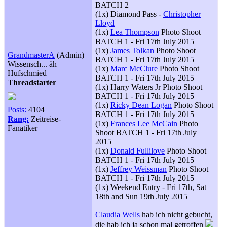
BATCH 2
(1x) Diamond Pass -
Christopher
Lloyd
(1x)
Lea Thompson
Photo Shoot
BATCH 1 - Fri 17th July 2015
(1x)
James Tolkan
Photo Shoot
GrandmasterA
(Admin)
BATCH 1 - Fri 17th July 2015
Wissensch... äh
(1x)
Marc McClure
Photo Shoot
Hufschmied
BATCH 1 - Fri 17th July 2015
Threadstarter
(1x) Harry Waters Jr Photo Shoot
BATCH 1 - Fri 17th July 2015
(1x)
Ricky Dean Logan
Photo Shoot
Posts:
4104
BATCH 1 - Fri 17th July 2015
Rang:
Zeitreise-
(1x)
Frances Lee McCain
Photo
Fanatiker
Shoot BATCH 1 - Fri 17th July
2015
(1x)
Donald Fullilove
Photo Shoot
BATCH 1 - Fri 17th July 2015
(1x)
Jeffrey Weissman
Photo Shoot
BATCH 1 - Fri 17th July 2015
(1x) Weekend Entry - Fri 17th, Sat
18th and Sun 19th July 2015
Claudia Wells
hab ich nicht gebucht,
die hab ich ja schon mal getroffen