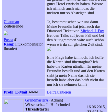
gutes Hotel erwischt haben. Wusste
ich nämlich auch nicht das die
meisten nur so Absteigen sind.
Chapman
Ja, bestimmt sehen wir uns dann.
Zeitreisende
Meine Freundin hat jetzt auch das
Diamond Ticket von
Michael J. Fox
.
Bei den Talks auf jeden Fall und bei
Posts:
41
den Autogrammen wäre auch schön
Rang:
Fluxkompensator
wenn wir da zur gleichen Zeit sind.
fluxuiert
Eine Frage habe ich noch. Ich hoffe
die Karten sind übertragbar? Ich
habe die Karten nämlich für meine
Freundin bestellt und auf den Karten
steht ja mein Name das ich sie
bestellt habe aber das heißt nicht das
nur ich sie nehmen kann?
Profil
E-Mail
www
Beitrag zitieren
GrandmasterA
(Admin)
Wissensch... äh Hufschmied
16.06.2015,
Threadstarter
00:32 Uhr