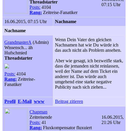
Threadstarter
07:15 Uhr
Posts:
4104
Rang:
Zeitreise-Fanatiker
16.06.2015, 07:15 Uhr
Nachname
Nachname
Wenn Dein Vater den gleichen
GrandmasterA
(Admin)
Nachnamen hat wie Du würde ich
Wissensch... äh
das auch nicht als Problem ansehen.
Hufschmied
Threadstarter
Aber wie gesagt, ich bezweifle stark,
dass die jemanden nicht reinlassen,
weil der Name auf dem Ticket ein
Posts:
4104
anderer ist. Das würde auch
Rang:
Zeitreise-
umgehend eine starke negative
Fanatiker
Publicity nach sich ziehen...
Profil
E-Mail
www
Beitrag zitieren
Chapman
Zeitreisende
16.06.2015,
Posts:
41
21:26 Uhr
Rang:
Fluxkompensator fluxuiert