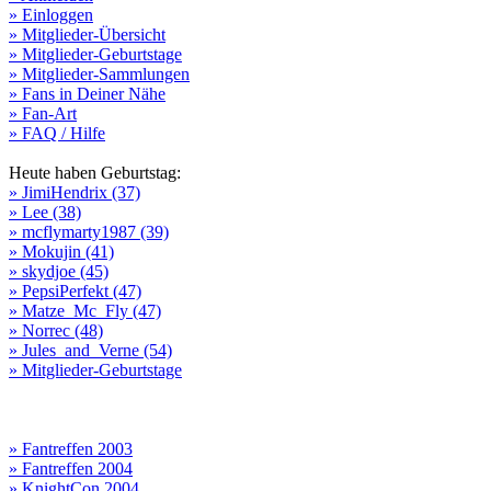
» Einloggen
» Mitglieder-Übersicht
» Mitglieder-Geburtstage
» Mitglieder-Sammlungen
» Fans in Deiner Nähe
» Fan-Art
» FAQ / Hilfe
Heute haben Geburtstag:
» JimiHendrix (37)
» Lee (38)
» mcflymarty1987 (39)
» Mokujin (41)
» skydjoe (45)
» PepsiPerfekt (47)
» Matze_Mc_Fly (47)
» Norrec (48)
» Jules_and_Verne (54)
» Mitglieder-Geburtstage
» Fantreffen 2003
» Fantreffen 2004
» KnightCon 2004