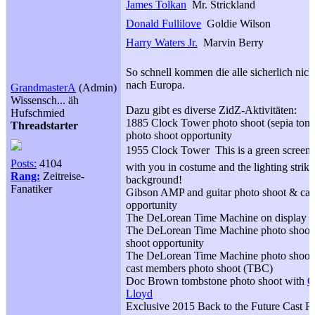
James Tolkan
 Mr. Strickland
Donald Fullilove
 Goldie Wilson
Harry Waters Jr.
 Marvin Berry
So schnell kommen die alle sicherlich nic
nach Europa.
GrandmasterA
(Admin)
Wissensch... äh
Dazu gibt es diverse ZidZ-Aktivitäten:
Hufschmied
1885 Clock Tower photo shoot (sepia tone
Threadstarter
photo shoot opportunity
1955 Clock Tower  This is a green screen
Posts:
4104
with you in costume and the lighting strike
Rang:
Zeitreise-
background!
Fanatiker
Gibson AMP and guitar photo shoot & cas
opportunity
The DeLorean Time Machine on display a
The DeLorean Time Machine photo shoot 
shoot opportunity
The DeLorean Time Machine photo shoot 
cast members photo shoot (TBC)
Doc Brown tombstone photo shoot with
C
Lloyd
Exclusive 2015 Back to the Future Cast R