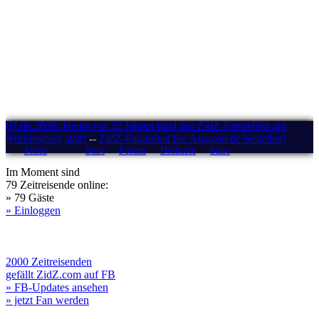
07.08.2026: Heute vor 22 Jahren fand das ZidZ-Fantreffen am
Nürburgring statt!
--
ZidZ-Fanartikel bei Amazon.de bestellen!
Menü
Start
Forum
Drehorte
Stars
Im Moment sind
79 Zeitreisende online:
» 79 Gäste
» Einloggen
2000 Zeitreisenden
gefällt ZidZ.com auf FB
» FB-Updates ansehen
» jetzt Fan werden