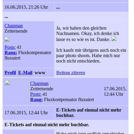
16.06.2015, 21:26 Uhr
...
...
Chapman
Ja, wir haben den gleichen
Zeitreisende
Nachnamen. Okay, ich denke ich
lasse es so wie es ist. Danke.
Posts:
41
Ich kaufe mir übrigens auch noch ein
Rang:
Fluxkompensator
paar photo shoots. Habe mich nur
fluxuiert
noch nicht entschieden.
Profil
E-Mail
www
Beitrag zitieren
Chapman
Zeitreisende
17.06.2015,
Posts:
41
12:44 Uhr
Rang:
Fluxkompensator fluxuiert
E-Tickets auf einmal nicht mehr
17.06.2015, 12:44 Uhr
buchbar.
E-Tickets auf einmal nicht mehr buchbar.
Habe mich jetzt endlich entschieden