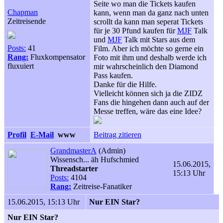
Seite wo man die Tickets kaufen
Chapman
kann, wenn man da ganz nach unten
Zeitreisende
scrollt da kann man seperat Tickets
für je 30 Pfund kaufen für
MJF
Talk
und
MJF
Talk mit Stars aus dem
Posts:
41
Film. Aber ich möchte so gerne ein
Rang:
Fluxkompensator
Foto mit ihm und deshalb werde ich
fluxuiert
mir wahrscheinlich den Diamond
Pass kaufen.
Danke für die Hilfe.
Vielleicht können sich ja die ZIDZ
Fans die hingehen dann auch auf der
Messe treffen, wäre das eine Idee?
Profil
E-Mail
www
Beitrag zitieren
GrandmasterA
(Admin)
Wissensch... äh Hufschmied
15.06.2015,
Threadstarter
15:13 Uhr
Posts:
4104
Rang:
Zeitreise-Fanatiker
15.06.2015, 15:13 Uhr
Nur EIN Star?
Nur EIN Star?