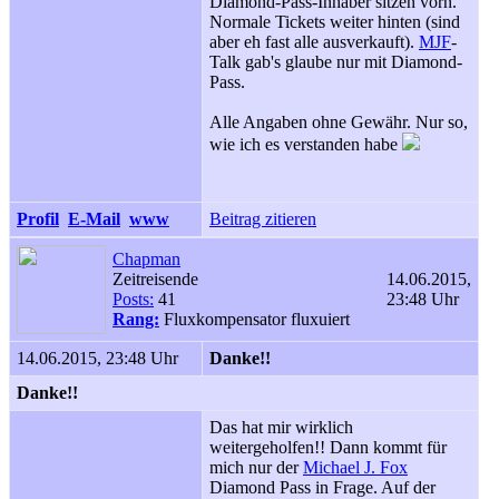
Diamond-Pass-Inhaber sitzen vorn.
Normale Tickets weiter hinten (sind
aber eh fast alle ausverkauft).
MJF
-
Talk gab's glaube nur mit Diamond-
Pass.
Alle Angaben ohne Gewähr. Nur so,
wie ich es verstanden habe
Profil
E-Mail
www
Beitrag zitieren
Chapman
Zeitreisende
14.06.2015,
Posts:
41
23:48 Uhr
Rang:
Fluxkompensator fluxuiert
14.06.2015, 23:48 Uhr
Danke!!
Danke!!
Das hat mir wirklich
weitergeholfen!! Dann kommt für
mich nur der
Michael J. Fox
Diamond Pass in Frage. Auf der