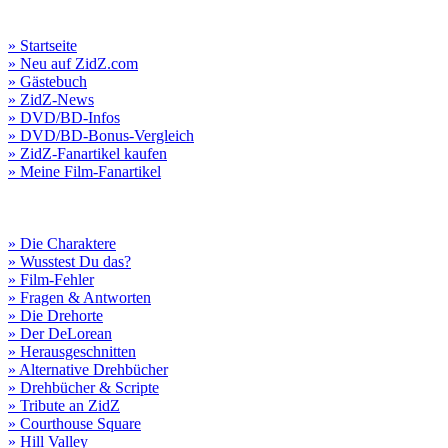
» Startseite
» Neu auf ZidZ.com
» Gästebuch
» ZidZ-News
» DVD/BD-Infos
» DVD/BD-Bonus-Vergleich
» ZidZ-Fanartikel kaufen
» Meine Film-Fanartikel
» Die Charaktere
» Wusstest Du das?
» Film-Fehler
» Fragen & Antworten
» Die Drehorte
» Der DeLorean
» Herausgeschnitten
» Alternative Drehbücher
» Drehbücher & Scripte
» Tribute an ZidZ
» Courthouse Square
» Hill Valley