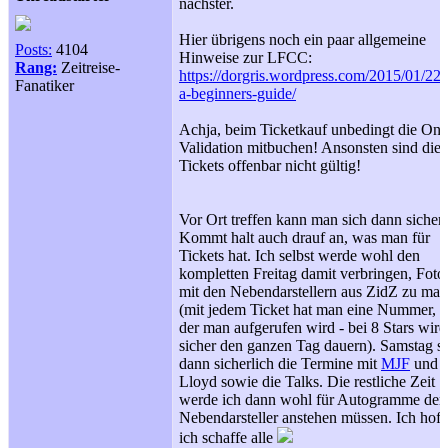
nächster.
Hier übrigens noch ein paar allgemeine
Posts:
4104
Hinweise zur LFCC:
Rang:
Zeitreise-
https://dorgris.wordpress.com/2015/01/22/l
Fanatiker
a-beginners-guide/
Achja, beim Ticketkauf unbedingt die Onl
Validation mitbuchen! Ansonsten sind die
Tickets offenbar nicht gültig!
Vor Ort treffen kann man sich dann sicherl
Kommt halt auch drauf an, was man für
Tickets hat. Ich selbst werde wohl den
kompletten Freitag damit verbringen, Foto
mit den Nebendarstellern aus ZidZ zu ma
(mit jedem Ticket hat man eine Nummer, m
der man aufgerufen wird - bei 8 Stars wird
sicher den ganzen Tag dauern). Samstag s
dann sicherlich die Termine mit
MJF
und
Lloyd sowie die Talks. Die restliche Zeit
werde ich dann wohl für Autogramme der
Nebendarsteller anstehen müssen. Ich hoff
ich schaffe alle