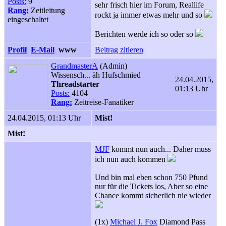
Posts:
9
sehr frisch hier im Forum, Reallife
Rang:
Zeitleitung
rockt ja immer etwas mehr und so
eingeschaltet
Berichten werde ich so oder so
Profil
E-Mail
www
Beitrag zitieren
GrandmasterA
(Admin)
Wissensch... äh Hufschmied
24.04.2015,
Threadstarter
01:13 Uhr
Posts:
4104
Rang:
Zeitreise-Fanatiker
24.04.2015, 01:13 Uhr
Mist!
Mist!
MJF
kommt nun auch... Daher muss
ich nun auch kommen
Und bin mal eben schon 750 Pfund
nur für die Tickets los, Aber so eine
Chance kommt sicherlich nie wieder
(1x)
Michael J. Fox
Diamond Pass