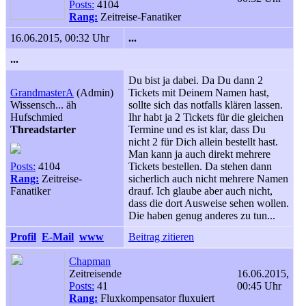
Posts:
4104
Rang:
Zeitreise-Fanatiker
16.06.2015, 00:32 Uhr
...
...
Du bist ja dabei. Da Du dann 2
GrandmasterA
(Admin)
Tickets mit Deinem Namen hast,
Wissensch... äh
sollte sich das notfalls klären lassen.
Hufschmied
Ihr habt ja 2 Tickets für die gleichen
Threadstarter
Termine und es ist klar, dass Du
nicht 2 für Dich allein bestellt hast.
Man kann ja auch direkt mehrere
Posts:
4104
Tickets bestellen. Da stehen dann
Rang:
Zeitreise-
sicherlich auch nicht mehrere Namen
Fanatiker
drauf. Ich glaube aber auch nicht,
dass die dort Ausweise sehen wollen.
Die haben genug anderes zu tun...
Profil
E-Mail
www
Beitrag zitieren
Chapman
Zeitreisende
16.06.2015,
Posts:
41
00:45 Uhr
Rang:
Fluxkompensator fluxuiert