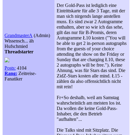
Der Gold-Pass ist lediglich eine
Eintrittskarte für alle 3 Tage, mit der
man sich nirgends lange anstellen
muss. Es sind zwar 2 Autogramme
enthalten, aber so wie ich das sehe,
gilt das nur für B-Promis, deren
GrandmasterA
(Admin)
Autogramme Ł10 kosten ("You will
Wissensch... äh
be able to get 2 in-person autographs
Hufschmied
from the guests of your choice
Threadstarter
attending the show on the Friday or
Sunday that are charging Ł10, these
2 autographs will be free."). Keine
Posts:
4104
Ahnung, was für Stars das sind. Die
Rang:
Zeitreise-
ZidZ-Stars kosten alle mind. Ł15 -
Fanatiker
zählen da also offensichtlich nicht
mit rein!
Fr+So deshalb, weil am Samstag
wahrscheinlich am meisten los ist.
Da wollen die keine Gold-Pass-
Inhaber, die den Betrieb
"aufhalten"...
Die Talks sind mit Sitzplatz. Die