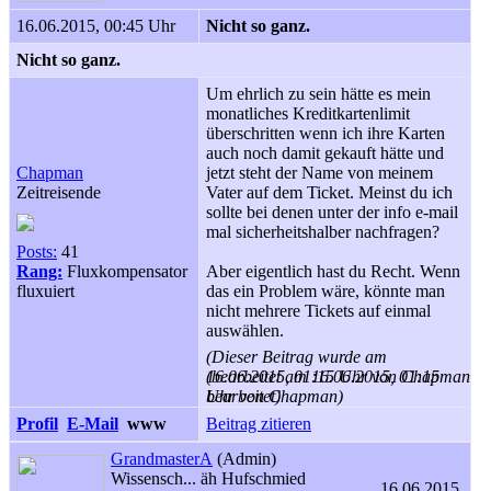
16.06.2015, 00:45 Uhr
Nicht so ganz.
Nicht so ganz.
Um ehrlich zu sein hätte es mein
monatliches Kreditkartenlimit
überschritten wenn ich ihre Karten
auch noch damit gekauft hätte und
Chapman
jetzt steht der Name von meinem
Zeitreisende
Vater auf dem Ticket. Meinst du ich
sollte bei denen unter der info e-mail
mal sicherheitshalber nachfragen?
Posts:
41
Rang:
Fluxkompensator
Aber eigentlich hast du Recht. Wenn
fluxuiert
das ein Problem wäre, könnte man
nicht mehrere Tickets auf einmal
auswählen.
(Dieser Beitrag wurde am
16.06.2015, 01:15 Uhr von Chapman
(bearbeitet am 16.06.2015, 01:15
bearbeitet)
Uhr von Chapman)
Profil
E-Mail
www
Beitrag zitieren
GrandmasterA
(Admin)
Wissensch... äh Hufschmied
16.06.2015,