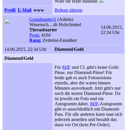
Wäre für Hilfe dankbar.
Profil
E-Mail
www
Beitrag zitieren
GrandmasterA
(Admin)
Wissensch... äh Hufschmied
14.06.2015,
Threadstarter
22:34 Uhr
Posts:
4104
Rang:
Zeitreise-Fanatiker
14.06.2015, 22:34 Uhr
Diamond/Gold
Diamond/Gold
Für
MJF
und CL gibt's keine Gold-
Pässe, nur Diamond-Pässe! Für
beide gab es auch Fotosessions
einzeln, aber die waren binnen
Minuten ausverkauft. Jetzt gibt's nur
noch die teuren Diamond-Pässe. Da
ist jeweils ein Foto und ein
Autogramm dabei.
MJF
-Autogramm
gibt es ausschließlich mit Diamond-
Pass. Für alle anderen kann man sich
jederzeit anstellen und bezahlt das
dann vor Ort (kein Pre-Order).