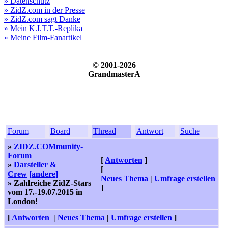
» Datenschutz
» ZidZ.com in der Presse
» ZidZ.com sagt Danke
» Mein K.I.T.T.-Replika
» Meine Film-Fanartikel
© 2001-2026
GrandmasterA
Forum
Board
Thread
Antwort
Suche
»
ZIDZ.COMmunity-
Forum
[
Antworten
]
»
Darsteller &
[
Crew
[andere]
Neues Thema
|
Umfrage erstellen
» Zahlreiche ZidZ-Stars
]
vom 17.-19.07.2015 in
London!
[
Antworten
|
Neues Thema
|
Umfrage erstellen
]