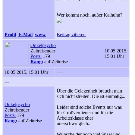
Wer kommt noch, außer Kaihuhn?
Profil
E-Mail
www
Beitrag zitieren
Onkelpsycho
Zeitreisender
10.05.2015,
Posts:
179
15:01 Uhr
Rang:
auf Zeitreise
10.05.2015, 15:01 Uhr
---
---
Über die Gelegenheit braucht man
sich nicht streiten. Die ist einmalig...
Onkelpsycho
Leider sind solche Events nur was
Zeitreisender
für Großverdiener und für die
Posts:
179
Arbeiterklasse eher
Rang:
auf Zeitreise
unerschwinglich...
Wünsche dennoch viel Spass und