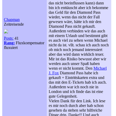
das nicht beeinflussen kann) dann
bin ich enttäuscht aber ich bekomme
das Geld für den Diamond Pass
wieder, wenn das nicht der Fall
Chapman
gewesen wäre, hätte ich mir den
Zeitreisende
Diamond Pass nicht gekauft.
Außerdem verbinden wir das auch
mit einem Urlaub und bestimmt gibt
Posts:
41
es auch viel zu sehen wenn Michael
Rang:
Fluxkompensator
nicht da ist. vllt. schau ich auch noch
fluxuiert
ob mich noch jemand interessiert
aber das wird dann wirklich teuer.
Mir ist das Risiko bewusst aber wir
werden auch unser Spaß haben
wenn er nicht kommt. Den
Michael
J. Fox
Diamond Pass habe ich
gekauft + Eintrittskarten extra und
das mit den E-Tickets hab ich auch.
Außerdem war ich noch nie in
London und ich finde das ist eine
gute Gelegenheit.
Vielen Dank für den Link. Ich lese
es mir noch durch aber hab schon
gesehen da stehen sehr hilfreiche
Dinge drin. Danke!! Und auch