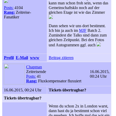
kann man schon froh sein, wenn das
Posts:
4104
Gemeinschaftsklo noch auf der
Rang:
Zeitreise-
gleichen Etage ist wie das Zimmer
Fanatiker
Dann sehen wir uns dort bestimmt.
Ich bin ja auch im
MJF
Batch 2.
Zumindest die Talks sind dann zum
gleichen Zeitpunkt. Bei den Fotos
und Autogrammen ggf. auch
Profil
E-Mail
www
Beitrag zitieren
Chapman
Zeitreisende
16.06.2015,
Posts:
41
00:24 Uhr
Rang:
Fluxkompensator fluxuiert
16.06.2015, 00:24 Uhr
Tickets übertragbar?
Tickets übertragbar?
Wenn du schon 2x in London warst,
dann hast du ja bestimmt schon viel
da gesehen. Ich hoffe mal das wir ein