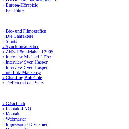
» Europa-Hörspiele
» Fan-Filme
» Bio- und Filmografien
» Die Charaktere
» Stunts
» Synchronsprecher
» ZidZ-Hörspielabend 2005
» Interview Michael J. Fox
» Interview Sven Hasper
» Interview Sven Hasper
und Lutz Mackensy
» Chat-Log Bob Gale
» Treffen mit den Stars
» Gästebuch
» Kontakt-FAQ
» Kontakt
» Webmaster
» Impressum / Disclamer