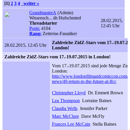
[1]
2
3
4
weiter »
GrandmasterA
(Admin)
Wissensch... äh Hufschmied
28.02.2015,
Threadstarter
12:45 Uhr
Posts:
4104
Rang:
Zeitreise-Fanatiker
Zahlreiche ZidZ-Stars vom 17.-19.07.20
28.02.2015, 12:45 Uhr
London!
Zahlreiche ZidZ-Stars vom 17.-19.07.2015 in London!
Vom 17.-19.07.2015 sind jede Menge ZidZ
London:
http://www.londonfilmandcomiccon.com/i
news/49-return-to-the-future-at-lfcc
Christopher Lloyd
 Dr. Emmett Brown
Lea Thompson
 Lorraine Baines
Claudia Wells
 Jennifer Parker
Marc McClure
 Dave McFly
Frances Lee McCain
 Stella Baines