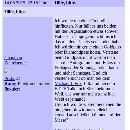
14.06.2015, 22:15 Uhr
Hilfe, bitte.
Hilfe, bitte.
Ich wollte mit einer Freundin
hinfliegen. Nur fällt es uns beiden
mit der Organisation etwas schwer.
Habe sehr lange gebraucht bis ich
das mit den Tickets verstanden habe.
Ich würde mir gerne einen Goldpass
oder Diamondpass holen. Verstehe
beim Goldpass nicht warum man
Chapman
sich die Autogramme und Fotos nur
Zeitreisende
Freitags oder Sonntags holen kann
und nicht Samstags. Und ich
verstehe nicht ob man bei dem
Posts:
41
Michael J. Fox
Talk und bei dem
Rang:
Fluxkompensator
BTTF Talk auch Sitze bekommt.
fluxuiert
Weil. das war mir nicht ganz klar.
Weiß es jemand?
Und ich wollte wissen bei denen die
hingehen ob wir uns vielleicht
jemand anschließen könnten auf der
Messe?