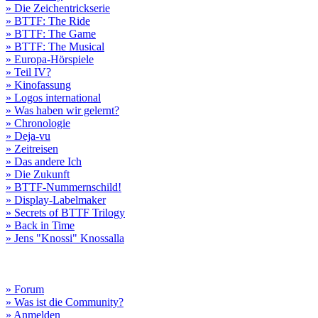
» Die Zeichentrickserie
» BTTF: The Ride
» BTTF: The Game
» BTTF: The Musical
» Europa-Hörspiele
» Teil IV?
» Kinofassung
» Logos international
» Was haben wir gelernt?
» Chronologie
» Deja-vu
» Zeitreisen
» Das andere Ich
» Die Zukunft
» BTTF-Nummernschild!
» Display-Labelmaker
» Secrets of BTTF Trilogy
» Back in Time
» Jens "Knossi" Knossalla
» Forum
» Was ist die Community?
» Anmelden