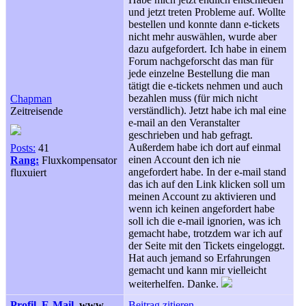
und jetzt treten Probleme auf. Wollte
bestellen und konnte dann e-tickets
nicht mehr auswählen, wurde aber
dazu aufgefordert. Ich habe in einem
Forum nachgeforscht das man für
jede einzelne Bestellung die man
tätigt die e-tickets nehmen und auch
bezahlen muss (für mich nicht
Chapman
verständlich). Jetzt habe ich mal eine
Zeitreisende
e-mail an den Veranstalter
geschrieben und hab gefragt.
Außerdem habe ich dort auf einmal
Posts:
41
einen Account den ich nie
Rang:
Fluxkompensator
angefordert habe. In der e-mail stand
fluxuiert
das ich auf den Link klicken soll um
meinen Account zu aktivieren und
wenn ich keinen angefordert habe
soll ich die e-mail ignorien, was ich
gemacht habe, trotzdem war ich auf
der Seite mit den Tickets eingeloggt.
Hat auch jemand so Erfahrungen
gemacht und kann mir vielleicht
weiterhelfen. Danke.
Profil
E-Mail
www
Beitrag zitieren