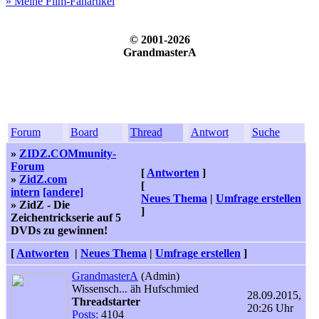
» Meine Film-Fanartikel
© 2001-2026
GrandmasterA
Forum
Board
Thread
Antwort
Suche
»
ZIDZ.COMmunity-
Forum
[
Antworten
]
»
ZidZ.com
[
intern
[andere]
Neues Thema
|
Umfrage erstellen
» ZidZ - Die
]
Zeichentrickserie auf 5
DVDs zu gewinnen!
[
Antworten
|
Neues Thema
|
Umfrage erstellen
]
GrandmasterA
(Admin)
Wissensch... äh Hufschmied
28.09.2015,
Threadstarter
20:26 Uhr
Posts:
4104