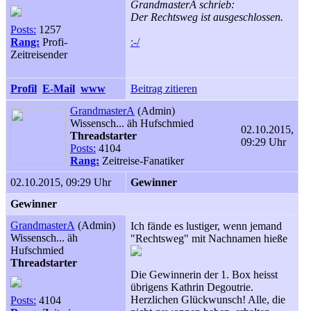
GrandmasterA schrieb:
Der Rechtsweg ist ausgeschlossen.
Posts:
1257
Rang:
Profi-
:-/
Zeitreisender
Profil
E-Mail
www
Beitrag zitieren
GrandmasterA
(Admin)
Wissensch... äh Hufschmied
02.10.2015,
Threadstarter
09:29 Uhr
Posts:
4104
Rang:
Zeitreise-Fanatiker
02.10.2015, 09:29 Uhr
Gewinner
Gewinner
GrandmasterA
(Admin)
Ich fände es lustiger, wenn jemand
Wissensch... äh
"Rechtsweg" mit Nachnamen hieße
Hufschmied
Threadstarter
Die Gewinnerin der 1. Box heisst
übrigens Kathrin Degoutrie.
Herzlichen Glückwunsch! Alle, die
Posts:
4104