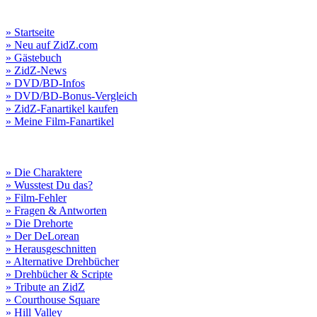
» Startseite
» Neu auf ZidZ.com
» Gästebuch
» ZidZ-News
» DVD/BD-Infos
» DVD/BD-Bonus-Vergleich
» ZidZ-Fanartikel kaufen
» Meine Film-Fanartikel
» Die Charaktere
» Wusstest Du das?
» Film-Fehler
» Fragen & Antworten
» Die Drehorte
» Der DeLorean
» Herausgeschnitten
» Alternative Drehbücher
» Drehbücher & Scripte
» Tribute an ZidZ
» Courthouse Square
» Hill Valley