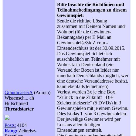
Bitte beachte die Richtlinien und
Teilnahmebedingungen zu diesem
Gewinnspiel:
Sende die richtige Lösung
zusammen mit Deinem Namen und
Wohnort (für die Gewinner-
Bekanntgabe) per E-Mail an
Gewinnspiel@ZidZ.com -
Einsendeschluss ist der 30.09.2015.
Das Gewinnspiel richtet sich
ausschließlich an Teilnehmer mit
Wohnsitz in Deutschland (ein
Versand der Boxen ist leider nur
innerhalb Deutschlands möglich, wer
eine deutsche Versandadresse besitzt,
kann ebenfalls teilnehmen).
Verlost werden 3x je eine Box
GrandmasterA
(Admin)
"Zurück in die Zukunft - Die
Wissensch... äh
Zeichentrickserie" (5 DVDs) in 3
Hufschmied
Gewinnspielen mit je einem Gewinn.
Threadstarter
Dies ist das 1. von 3 Gewinnspielen.
Der jeweilige Gewinner wird per
Los aus allen richtigen
Posts:
4104
Einsendungen ermittelt.
Rang:
Zeitreise-
Die Gewinne werden bereitgestellt