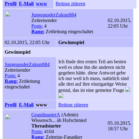
Profil
E-Mail
www
Beitrag zitieren
JungeausderZukunft84
Zeitreisender
02.10.2015,
Posts:
4
22:05 Uhr
Rang:
Zeitleitung eingeschaltet
02.10.2015, 22:05 Uhr
Gewinnspiel
Gewinnspiel
Ich finde den ersten Teil am besten
JungeausderZukunft84
weil es ohne ihn die anderen nicht
Zeitreisender
gegeben hätte. diese Antwort gebe
Posts:
4
ich nur weil ich muss, natürlich sind
Rang:
Zeitleitung
alle drei auf ihre einzigartige Weise
eingeschaltet
genial, das ist eine gemeine Frage
Profil
E-Mail
www
Beitrag zitieren
GrandmasterA
(Admin)
Wissensch... äh Hufschmied
05.10.2015,
Threadstarter
18:57 Uhr
Posts:
4104
Rang:
Zeitreise-Fanatiker