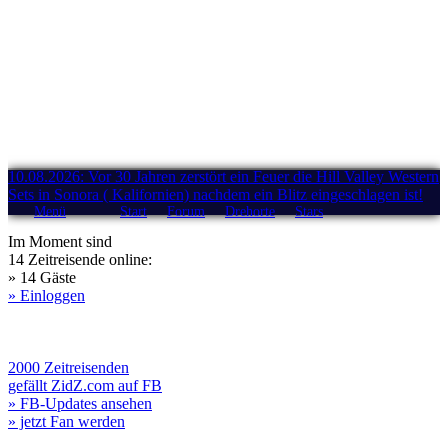
10.08.2026: Vor 30 Jahren zerstört ein Feuer die Hill Valley Western
Sets in Sonora ( Kalifornien) nachdem ein Blitz eingeschlagen ist!
Menü
Start
Forum
Drehorte
Stars
Im Moment sind
14 Zeitreisende online:
» 14 Gäste
» Einloggen
2000 Zeitreisenden
gefällt ZidZ.com auf FB
» FB-Updates ansehen
» jetzt Fan werden