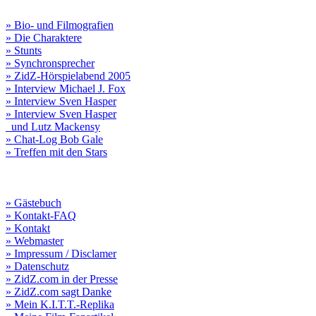
» Bio- und Filmografien
» Die Charaktere
» Stunts
» Synchronsprecher
» ZidZ-Hörspielabend 2005
» Interview Michael J. Fox
» Interview Sven Hasper
» Interview Sven Hasper
und Lutz Mackensy
» Chat-Log Bob Gale
» Treffen mit den Stars
» Gästebuch
» Kontakt-FAQ
» Kontakt
» Webmaster
» Impressum / Disclamer
» Datenschutz
» ZidZ.com in der Presse
» ZidZ.com sagt Danke
» Mein K.I.T.T.-Replika