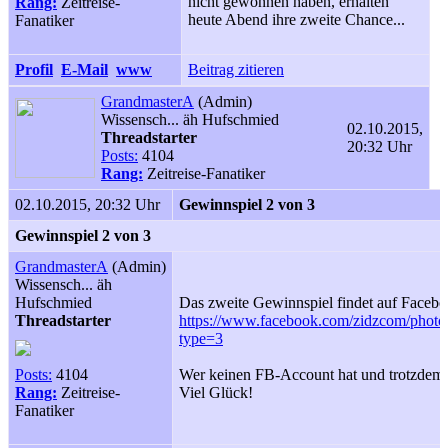
nicht gewonnen haben, erhalten
Rang:
Zeitreise-
heute Abend ihre zweite Chance...
Fanatiker
Profil
E-Mail
www
Beitrag zitieren
GrandmasterA
(Admin)
Wissensch... äh Hufschmied
02.10.2015,
Threadstarter
20:32 Uhr
Posts:
4104
Rang:
Zeitreise-Fanatiker
02.10.2015, 20:32 Uhr
Gewinnspiel 2 von 3
Gewinnspiel 2 von 3
GrandmasterA
(Admin)
Wissensch... äh
Hufschmied
Das zweite Gewinnspiel findet auf Faceboo
Threadstarter
https://www.facebook.com/zidzcom/pho
type=3
Posts:
4104
Wer keinen FB-Account hat und trotzdem t
Rang:
Zeitreise-
Viel Glück!
Fanatiker