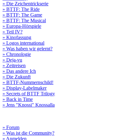
» Die Zeichentrickserie
» BTTF: The Ride
» BTTF: The Game
» BTTF: The Musical
» Europa-Hörspiele
» Teil IV?
» Kinofassung
» Logos international
» Was haben wir gelernt?
» Chronologie
» Deja-vu
» Zeitreisen
» Das andere Ich
» Die Zukunft
» BTTF-Nummernschild!
» Display-Labelmaker
» Secrets of BTTF Trilogy
» Back in Time
» Jens "Knossi" Knossalla
» Forum
» Was ist die Community?
» Anmelden