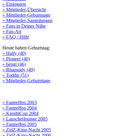
» Einloggen
» Mitglieder-Übersicht
» Mitglieder-Geburtstage
» Mitglieder-Sammlungen
» Fans in Deiner Nähe
» Fan-Art
» FAQ / Hilfe
Heute haben Geburtstag:
» Halfy (40)
» Pioneer (40)
» bengt (46)
» Rhapsody (49)
» Toddie (51)
» Mitglieder-Geburtstage
» Fantreffen 2003
» Fantreffen 2004
» KnightCon 2004
» Lauscherlounge 2005
» Fantreffen 2005
» ZidZ-Kino-Nacht 2005
» ZidZ-Kino-Nacht 2006