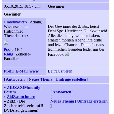
05.10.2015, 18:57 Uhr
Gewinner
Gewinner
GrandmasterA
(Admin)
Der Gewinner der 2. Box heisst
Wissensch... äh
Deni Sge. Herzlichen Glückwunsch!
Hufschmied
Alle, die nicht gewonnen haben,
Threadstarter
erhalten morgen Abend ihre dritte
und letzte Chance... Dann aber aus
technischen Gründen leider nur bei
Posts:
4104
Rang:
Zeitreise-
Facebook
Fanatiker
Profil
E-Mail
www
Beitrag zitieren
[
Antworten
|
Neues Thema
|
Umfrage erstellen
]
»
ZIDZ.COMmunity-
Forum
[
Antworten
]
»
ZidZ.com intern
[
» ZidZ - Die
Neues Thema
|
Umfrage erstellen
Zeichentrickserie auf 5
]
DVDs zu gewinnen!