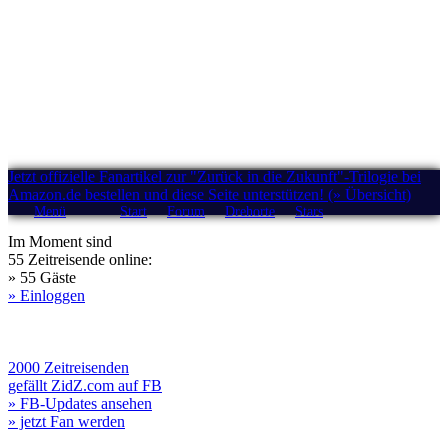
Jetzt offizielle Fanartikel zur "Zurück in die Zukunft"-Trilogie bei
Amazon.de bestellen und diese Seite unterstützen! (» Übersicht)
Menü
Start
Forum
Drehorte
Stars
Im Moment sind
55 Zeitreisende online:
» 55 Gäste
» Einloggen
2000 Zeitreisenden
gefällt ZidZ.com auf FB
» FB-Updates ansehen
» jetzt Fan werden