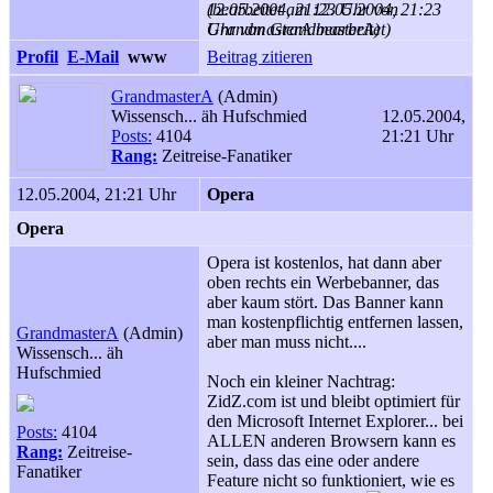
12.05.2004, 21:23 Uhr von
(bearbeitet am 12.05.2004, 21:23
GrandmasterA bearbeitet)
Uhr von GrandmasterA)
Profil
E-Mail
www
Beitrag zitieren
GrandmasterA
(Admin)
Wissensch... äh Hufschmied
12.05.2004,
Posts:
4104
21:21 Uhr
Rang:
Zeitreise-Fanatiker
12.05.2004, 21:21 Uhr
Opera
Opera
Opera ist kostenlos, hat dann aber
oben rechts ein Werbebanner, das
aber kaum stört. Das Banner kann
man kostenpflichtig entfernen lassen,
GrandmasterA
(Admin)
aber man muss nicht....
Wissensch... äh
Hufschmied
Noch ein kleiner Nachtrag:
ZidZ.com ist und bleibt optimiert für
den Microsoft Internet Explorer... bei
Posts:
4104
ALLEN anderen Browsern kann es
Rang:
Zeitreise-
sein, dass das eine oder andere
Fanatiker
Feature nicht so funktioniert, wie es