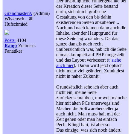
Der ursprüngliche Hintergedanke bei
der Kreation dieser Seite bestand
darin, sich durch grafische
GrandmasterA
(Admin)
Gestaltung von den bis dahin
Wissensch... äh
existierenden Seiten abzuheben...
Hufschmied
Nach und nach kamen dann auch die
Inhalte, aber der Hauptgrund für
diese Seite lag woanders. Da das
Posts:
4104
ganze damals noch recht
Rang:
Zeitreise-
unübersichtlich war, hab ich die Seite
Fanatiker
damals komplett auf PHP umgestellt
und das Layout verbessert (
ť siehe
auch hier
). Daran wird jetzt optisch
nicht mehr viel geändert. Zumindest
nicht in naher Zukunft.
Grundsätzlich sehe ich aber auch
nicht ein, meine Seite
zurückzuschrauben, nur weil manche
hier mit alten PCs unterwegs sind.
Machen die Softwarehersteller ja
auch nicht. Man muss halt mit der
Zeit gehen oder man hat einfach
Pech. Klingt hart, ist aber so.
Das einzige, was sich noch ändert,