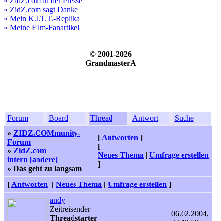
» ZidZ.com in der Presse
» ZidZ.com sagt Danke
» Mein K.I.T.T.-Replika
» Meine Film-Fanartikel
© 2001-2026
GrandmasterA
Forum
Board
Thread
Antwort
Suche
»
ZIDZ.COMmunity-
[
Antworten
]
Forum
[
»
ZidZ.com
Neues Thema
|
Umfrage erstellen
intern
[andere]
]
» Das geht zu langsam
[
Antworten
|
Neues Thema
|
Umfrage erstellen
]
andy
Zeitreisender
06.02.2004,
Threadstarter