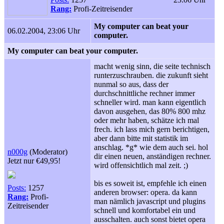
Rang:
Profi-Zeitreisender
My computer can beat your
06.02.2004, 23:06 Uhr
computer.
My computer can beat your computer.
macht wenig sinn, die seite technisch
runterzuschrauben. die zukunft sieht
nunmal so aus, dass der
durchschnittliche rechner immer
schneller wird. man kann eigentlich
davon ausgehen, das 80% 800 mhz
oder mehr haben, schätze ich mal
frech. ich lass mich gern berichtigen,
aber dann bitte mit statistik im
anschlag. *g* wie dem auch sei. hol
n000g
(Moderator)
dir einen neuen, anständigen rechner.
Jetzt nur €49,95!
wird offensichtlich mal zeit. ;
)
bis es soweit ist, empfehle ich einen
Posts:
1257
anderen browser: opera. da kann
Rang:
Profi-
man nämlich javascript und plugins
Zeitreisender
schnell und komfortabel ein und
ausschalten. auch sonst bietet opera