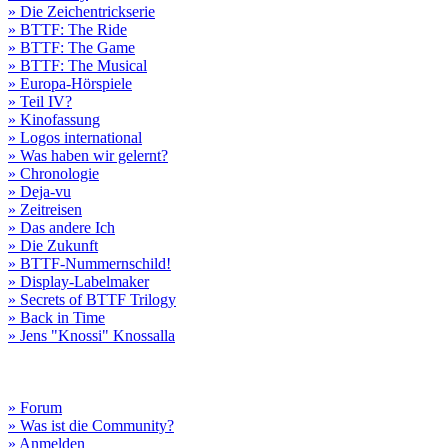
» Die Zeichentrickserie
» BTTF: The Ride
» BTTF: The Game
» BTTF: The Musical
» Europa-Hörspiele
» Teil IV?
» Kinofassung
» Logos international
» Was haben wir gelernt?
» Chronologie
» Deja-vu
» Zeitreisen
» Das andere Ich
» Die Zukunft
» BTTF-Nummernschild!
» Display-Labelmaker
» Secrets of BTTF Trilogy
» Back in Time
» Jens "Knossi" Knossalla
» Forum
» Was ist die Community?
» Anmelden