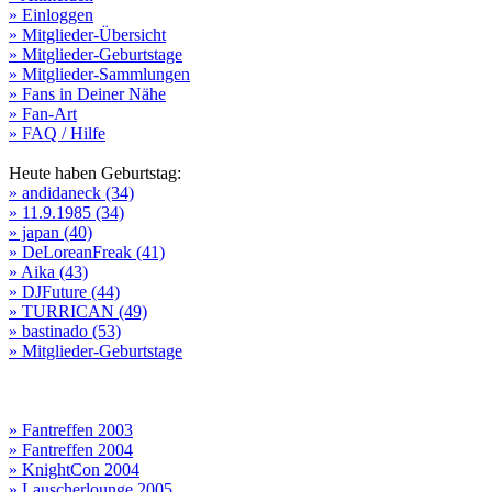
» Einloggen
» Mitglieder-Übersicht
» Mitglieder-Geburtstage
» Mitglieder-Sammlungen
» Fans in Deiner Nähe
» Fan-Art
» FAQ / Hilfe
Heute haben Geburtstag:
» andidaneck (34)
» 11.9.1985 (34)
» japan (40)
» DeLoreanFreak (41)
» Aika (43)
» DJFuture (44)
» TURRICAN (49)
» bastinado (53)
» Mitglieder-Geburtstage
» Fantreffen 2003
» Fantreffen 2004
» KnightCon 2004
» Lauscherlounge 2005