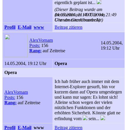
eigentlich geplant ist...
(Dieser Beitrag wurde am
14.05.2004, 21:49 Uhr von
(bearbeitet am 14.05.2004, 21:49
GrandmasterA bearbeitet)
Uhr von GrandmasterA)
Profil
E-Mail
www
Beitrag zitieren
AlexVornam
14.05.2004,
Posts:
156
19:12 Uhr
Rang:
auf Zeitreise
14.05.2004, 19:12 Uhr
Opera
Opera
Ich hab früher auch immer mit dem
Internet-Explorer gesurft, bin vor
kurzem dann auf Opera umgestiegen
AlexVornam
und kann nur sagen: Es lohnt sich!
Posts:
156
Alleine schon wegen der vielen
Rang:
auf Zeitreise
nützlichen Funktionen und der
erhöhten Sicherheit. Könnte glatt ne
erfindung vom
sein...
Profil
E-Mail
www
Beitrag zitieren