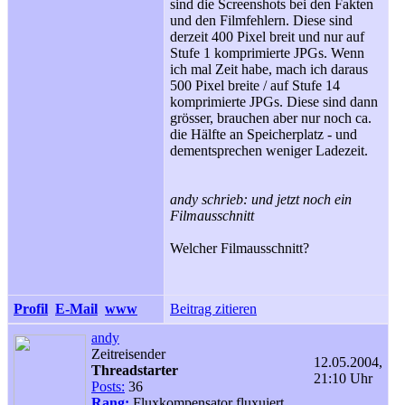
sind die Screenshots bei den Fakten
und den Filmfehlern. Diese sind
derzeit 400 Pixel breit und nur auf
Stufe 1 komprimierte JPGs. Wenn
ich mal Zeit habe, mach ich daraus
500 Pixel breite / auf Stufe 14
komprimierte JPGs. Diese sind dann
grösser, brauchen aber nur noch ca.
die Hälfte an Speicherplatz - und
dementsprechen weniger Ladezeit.
andy schrieb: und jetzt noch ein
Filmausschnitt
Welcher Filmausschnitt?
Profil
E-Mail
www
Beitrag zitieren
andy
Zeitreisender
12.05.2004,
Threadstarter
21:10 Uhr
Posts:
36
Rang:
Fluxkompensator fluxuiert