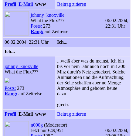
Profil
E-Mail
www
Beitrag zitieren
johnny_knoxville
What the Flux???
06.02.2004,
Posts:
273
22:31 Uhr
Rang:
auf Zeitreise
06.02.2004, 22:31 Uhr
Ich...
Ich...
...weiß aber was du meinst. Ich bin
johnny_knoxville
bis vor nem Jahr auch noch mit 200
What the Flux???
Mhz durch's Netz getuckert. Solche
Animationen und die Aufmachung
der Seite schaffen aber ne Menge
Posts:
273
Atmosphäre und gehören heute
Rang:
auf Zeitreise
dazu.
greetz
Profil
E-Mail
www
Beitrag zitieren
n000g
(Moderator)
Jetzt nur €49,95!
06.02.2004,
Posts:
1257
23:06 Uhr