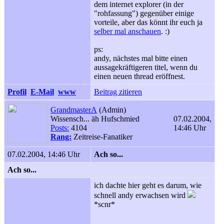
dem internet explorer (in der
"rohfassung") gegenüber einige
vorteile, aber das könnt ihr euch ja
selber mal anschauen
. :
)
ps:
andy, nächstes mal bitte einen
aussagekräftigeren titel, wenn du
einen neuen thread eröffnest.
Profil
E-Mail
www
Beitrag zitieren
GrandmasterA
(Admin)
Wissensch... äh Hufschmied
07.02.2004,
Posts:
4104
14:46 Uhr
Rang:
Zeitreise-Fanatiker
07.02.2004, 14:46 Uhr
Ach so...
Ach so...
ich dachte hier geht es darum, wie
schnell andy erwachsen wird
*scnr*