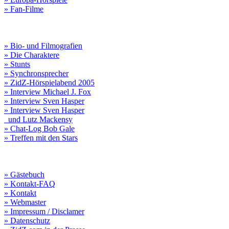
» Fan-Filme
» Bio- und Filmografien
» Die Charaktere
» Stunts
» Synchronsprecher
» ZidZ-Hörspielabend 2005
» Interview Michael J. Fox
» Interview Sven Hasper
» Interview Sven Hasper
und Lutz Mackensy
» Chat-Log Bob Gale
» Treffen mit den Stars
» Gästebuch
» Kontakt-FAQ
» Kontakt
» Webmaster
» Impressum / Disclamer
» Datenschutz