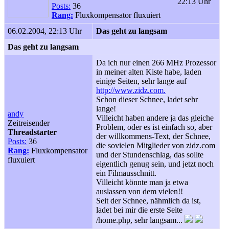
22:13 Uhr
Posts:
36
Rang:
Fluxkompensator fluxuiert
06.02.2004, 22:13 Uhr
Das geht zu langsam
Das geht zu langsam
Da ich nur einen 266 MHz Prozessor
in meiner alten Kiste habe, laden
einige Seiten, sehr lange auf
http://www.zidz.com.
Schon dieser Schnee, ladet sehr
lange!
andy
Villeicht haben andere ja das gleiche
Zeitreisender
Problem, oder es ist einfach so, aber
Threadstarter
der willkommens-Text, der Schnee,
Posts:
36
die sovielen Mitglieder von zidz.com
Rang:
Fluxkompensator
und der Stundenschlag, das sollte
fluxuiert
eigentlich genug sein, und jetzt noch
ein Filmausschnitt.
Villeicht könnte man ja etwa
auslassen von dem vielen!!
Seit der Schnee, nähmlich da ist,
ladet bei mir die erste Seite
/home.php, sehr langsam...