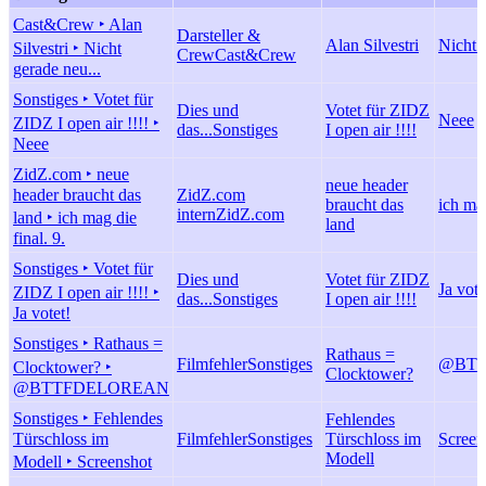
Cast&Crew ‣ Alan
Darsteller &
Alan Silvestri
Nicht 
Silvestri ‣ Nicht
Crew
Cast&Crew
gerade neu...
Sonstiges ‣ Votet für
Dies und
Votet für ZIDZ
Neee
ZIDZ I open air !!!! ‣
das...
Sonstiges
I open air !!!!
Neee
ZidZ.com ‣ neue
neue header
header braucht das
ZidZ.com
braucht das
ich mag
intern
ZidZ.com
land ‣ ich mag die
land
final. 9.
Sonstiges ‣ Votet für
Dies und
Votet für ZIDZ
Ja vote
ZIDZ I open air !!!! ‣
das...
Sonstiges
I open air !!!!
Ja votet!
Sonstiges ‣ Rathaus =
Rathaus =
Filmfehler
Sonstiges
@BT
Clocktower? ‣
Clocktower?
@BTTFDELOREAN
Sonstiges ‣ Fehlendes
Fehlendes
Türschloss im
Filmfehler
Sonstiges
Türschloss im
Screen
Modell
Modell ‣ Screenshot