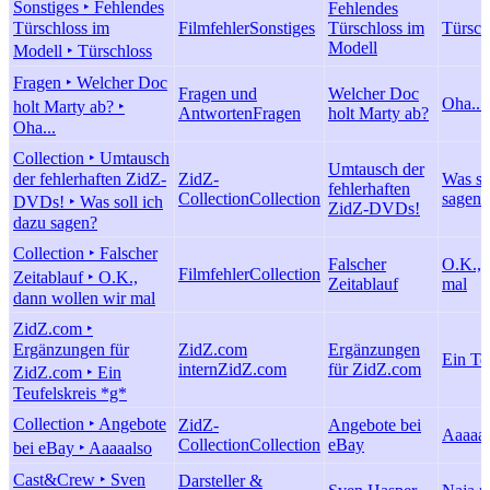
Sonstiges ‣ Fehlendes
Fehlendes
Türschloss im
Filmfehler
Sonstiges
Türschloss im
Türsch
Modell
Modell ‣ Türschloss
Fragen ‣ Welcher Doc
Fragen und
Welcher Doc
Oha...
holt Marty ab? ‣
Antworten
Fragen
holt Marty ab?
Oha...
Collection ‣ Umtausch
Umtausch der
der fehlerhaften ZidZ-
ZidZ-
Was so
fehlerhaften
Collection
Collection
sagen?
DVDs! ‣ Was soll ich
ZidZ-DVDs!
dazu sagen?
Collection ‣ Falscher
Falscher
O.K., 
Filmfehler
Collection
Zeitablauf ‣ O.K.,
Zeitablauf
mal
dann wollen wir mal
ZidZ.com ‣
Ergänzungen für
ZidZ.com
Ergänzungen
Ein Te
intern
ZidZ.com
für ZidZ.com
ZidZ.com ‣ Ein
Teufelskreis *g*
Collection ‣ Angebote
ZidZ-
Angebote bei
Aaaaal
Collection
Collection
eBay
bei eBay ‣ Aaaaalso
Cast&Crew ‣ Sven
Darsteller &