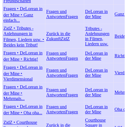
Freundschaften
Fragen ‣ DeLorean in
Fragen und
DeLorean in
Ganz e
der Mine ‣ Ganz
Antworten
Fragen
der Mine
einfach...
ZidZ ‣ Tributes -
Tributes -
Anlehnungen in
Zurück in die
Anlehnungen
Beides
Zukunft
ZidZ
in Filmen,
Filmen, Liedern usw. ‣
Liedern usw.
Beides kein Tribut!
Fragen ‣ DeLorean in
Fragen und
DeLorean in
Richti
Antworten
Fragen
der Mine
der Mine ‣ Richtig!
Fragen ‣ DeLorean in
Fragen und
DeLorean in
Vierdi
der Mine ‣
Antworten
Fragen
der Mine
Vierdimensional
Fragen ‣ DeLorean in
Fragen und
DeLorean in
Mehrma
der Mine ‣
Antworten
Fragen
der Mine
Mehrmals...
Fragen ‣ DeLorean in
Fragen und
DeLorean in
Oha oh
Antworten
Fragen
der Mine
der Mine ‣ Oha oha...
Courthouse
ZidZ ‣ Courthouse
Zurück in die
Square in