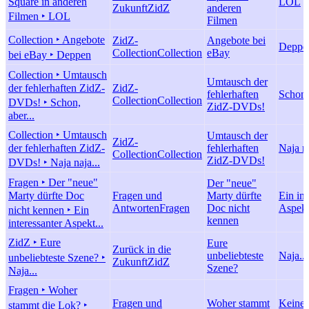
Square in anderen
LOL
Zukunft
ZidZ
anderen
Filmen ‣ LOL
Filmen
Collection ‣ Angebote
ZidZ-
Angebote bei
Deppe
Collection
Collection
eBay
bei eBay ‣ Deppen
Collection ‣ Umtausch
Umtausch der
der fehlerhaften ZidZ-
ZidZ-
fehlerhaften
Schon, 
Collection
Collection
DVDs! ‣ Schon,
ZidZ-DVDs!
aber...
Collection ‣ Umtausch
Umtausch der
ZidZ-
der fehlerhaften ZidZ-
fehlerhaften
Naja na
Collection
Collection
ZidZ-DVDs!
DVDs! ‣ Naja naja...
Fragen ‣ Der "neue"
Der "neue"
Marty dürfte Doc
Fragen und
Marty dürfte
Ein int
Antworten
Fragen
Doc nicht
Aspekt
nicht kennen ‣ Ein
kennen
interessanter Aspekt...
ZidZ ‣ Eure
Eure
Zurück in die
unbeliebteste
Naja...
unbeliebteste Szene? ‣
Zukunft
ZidZ
Szene?
Naja...
Fragen ‣ Woher
Fragen und
Woher stammt
Keine 
stammt die Lok? ‣