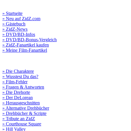
» Startseite
» Neu auf ZidZ.com
» Gästebuch
» ZidZ-News
» DVD/BD-Infos
» DVD/BD-Bonus-Vergleich
» ZidZ-Fanartikel kaufen
» Meine Film-Fanartikel
» Die Charaktere
» Wusstest Du das?
» Film-Fehler
» Fragen & Antworten
» Die Drehorte
» Der DeLorean
» Herausgeschnitten
» Alternative Drehbücher
» Drehbücher & Scripte
» Tribute an ZidZ
» Courthouse Square
» Hill Valley