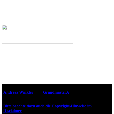
Webseiten-Design © 2001-2026
Andreas Winkler
alias
GrandmasterA
für ZidZ.com
"Zurück in die Zukunft" steht unter Copyright von Universal
City Studios, Inc. und Amblin Entertainment, Inc.
Bitte beachte dazu auch die Copyright-Hinweise im
Disclaimer
!