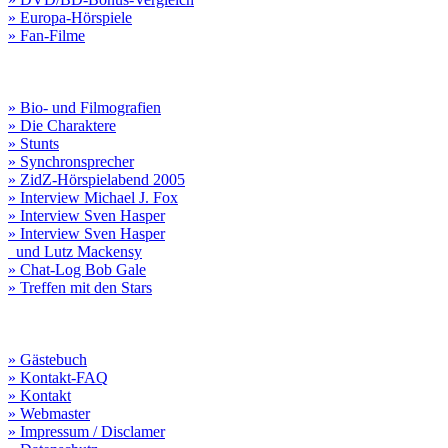
» Europa-Hörspiele
» Fan-Filme
» Bio- und Filmografien
» Die Charaktere
» Stunts
» Synchronsprecher
» ZidZ-Hörspielabend 2005
» Interview Michael J. Fox
» Interview Sven Hasper
» Interview Sven Hasper
und Lutz Mackensy
» Chat-Log Bob Gale
» Treffen mit den Stars
» Gästebuch
» Kontakt-FAQ
» Kontakt
» Webmaster
» Impressum / Disclamer