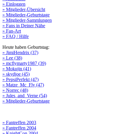
» Einloggen
» Mitglieder-Übersicht
» Mitglieder-Geburtstage
» Mitglieder-Sammlungen
» Fans in Deiner Nähe
» Fan-Art
» FAQ / Hilfe
Heute haben Geburtstag:
» JimiHendrix (37)
» Lee (38)
» mcflymarty1987 (39)
» Mokujin (41)
» skydjoe (45)
» PepsiPerfekt (47)
» Matze_Mc_Fly (47)
» Norrec (48)
» Jules_and_Verne (54)
» Mitglieder-Geburtstage
» Fantreffen 2003
» Fantreffen 2004
» KnightCon 2004