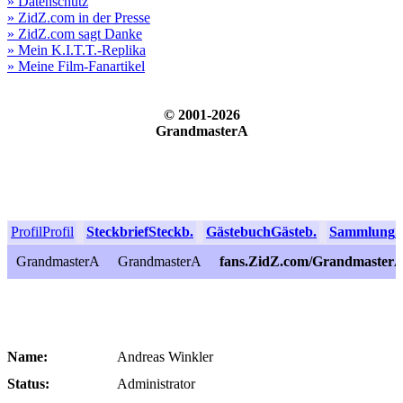
» Datenschutz
» ZidZ.com in der Presse
» ZidZ.com sagt Danke
» Mein K.I.T.T.-Replika
» Meine Film-Fanartikel
© 2001-2026
GrandmasterA
Profil
Profil
Steckbrief
Steckb.
Gästebuch
Gästeb.
Sammlung
S
GrandmasterA
GrandmasterA
fans.ZidZ.com/Grandmaster
Name:
Andreas Winkler
Status:
Administrator