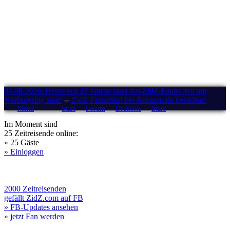
07.08.2026: Heute vor 22 Jahren fand das ZidZ-Fantreffen am
Nürburgring statt!
--
ZidZ-Fanartikel bei Amazon.de bestellen!
Menü
Start
Forum
Drehorte
Stars
Im Moment sind
25 Zeitreisende online:
» 25 Gäste
» Einloggen
2000 Zeitreisenden
gefällt ZidZ.com auf FB
» FB-Updates ansehen
» jetzt Fan werden