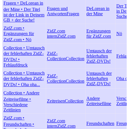
Fragen ‣ DeLorean in
Der Tit
Fragen und
DeLorean in
der Mine ‣ Der Titel
in Dei
Antworten
Fragen
der Mine
ist der Link in Deinem
Suche!
GB + der Suche!
ZidZ.com ‣
ZidZ.com
Ergänzungen
Ergänzungen für
Nö
intern
ZidZ.com
für ZidZ.com
ZidZ.com ‣ Nö
Collection ‣ Umtausch
Umtausch der
der fehlerhaften ZidZ-
ZidZ-
fehlerhaften
Fehlau
Collection
Collection
DVDs! ‣
ZidZ-DVDs!
Fehlaufdruck
Collection ‣ Umtausch
Umtausch der
ZidZ-
der fehlerhaften ZidZ-
fehlerhaften
Oha oh
Collection
Collection
ZidZ-DVDs!
DVDs! ‣ Oha oha...
Collection ‣ Andere
Andere
Versch
Zeitreisefilme ‣
Zeitreisen
Collection
Zeitreisefilme
Zeitlin
Verschiedene
Zeitlinien
ZidZ.com ‣
ZidZ.com
Freundschaften
Freund
Freundschaften ‣
intern
ZidZ.com