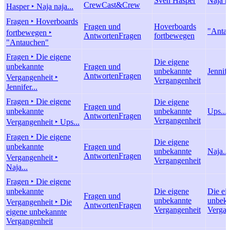
Sven Hasper
Naja na
Crew
Cast&Crew
Hasper ‣ Naja naja...
Fragen ‣ Hoverboards
Fragen und
Hoverboards
"Anta
fortbewegen ‣
Antworten
Fragen
fortbewegen
"Antauchen"
Fragen ‣ Die eigene
Die eigene
unbekannte
Fragen und
unbekannte
Jennife
Antworten
Fragen
Vergangenheit ‣
Vergangenheit
Jennifer...
Fragen ‣ Die eigene
Die eigene
Fragen und
unbekannte
unbekannte
Ups...
Antworten
Fragen
Vergangenheit
Vergangenheit ‣ Ups...
Fragen ‣ Die eigene
Die eigene
unbekannte
Fragen und
unbekannte
Naja...
Antworten
Fragen
Vergangenheit ‣
Vergangenheit
Naja...
Fragen ‣ Die eigene
unbekannte
Die eigene
Die ei
Fragen und
unbekannte
unbeka
Vergangenheit ‣ Die
Antworten
Fragen
Vergangenheit
Vergan
eigene unbekannte
Vergangenheit