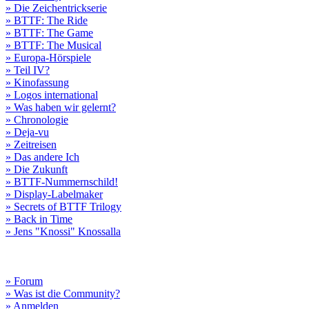
» Die Zeichentrickserie
» BTTF: The Ride
» BTTF: The Game
» BTTF: The Musical
» Europa-Hörspiele
» Teil IV?
» Kinofassung
» Logos international
» Was haben wir gelernt?
» Chronologie
» Deja-vu
» Zeitreisen
» Das andere Ich
» Die Zukunft
» BTTF-Nummernschild!
» Display-Labelmaker
» Secrets of BTTF Trilogy
» Back in Time
» Jens "Knossi" Knossalla
» Forum
» Was ist die Community?
» Anmelden