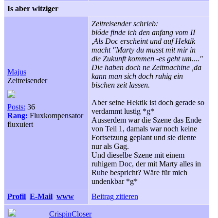
Is aber witziger
Zeitreisender schrieb:
blöde finde ich den anfang vom II
,Als Doc erscheint und auf Hektik
macht "Marty du musst mit mir in
die Zukunft kommen -es geht um...."
Die haben doch ne Zeitmachine ,da
Majus
kann man sich doch ruhig ein
Zeitreisender
bischen zeit lassen.
Aber seine Hektik ist doch gerade so
Posts:
36
verdammt lustig *g*
Rang:
Fluxkompensator
Ausserdem war die Szene das Ende
fluxuiert
von Teil 1, damals war noch keine
Fortsetzung geplant und sie diente
nur als Gag.
Und dieselbe Szene mit einem
ruhigem Doc, der mit Marty alles in
Ruhe bespricht? Wäre für mich
undenkbar *g*
Profil
E-Mail
www
Beitrag zitieren
CrispinCloser