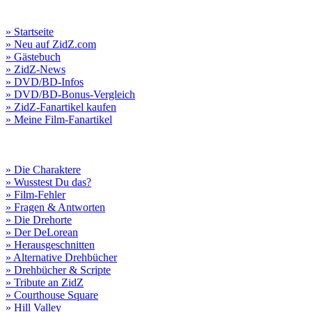
» Startseite
» Neu auf ZidZ.com
» Gästebuch
» ZidZ-News
» DVD/BD-Infos
» DVD/BD-Bonus-Vergleich
» ZidZ-Fanartikel kaufen
» Meine Film-Fanartikel
» Die Charaktere
» Wusstest Du das?
» Film-Fehler
» Fragen & Antworten
» Die Drehorte
» Der DeLorean
» Herausgeschnitten
» Alternative Drehbücher
» Drehbücher & Scripte
» Tribute an ZidZ
» Courthouse Square
» Hill Valley