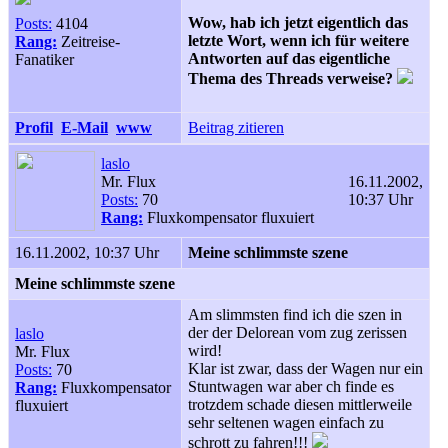
Wow, hab ich jetzt eigentlich das
Posts:
4104
letzte Wort, wenn ich für weitere
Rang:
Zeitreise-
Antworten auf das eigentliche
Fanatiker
Thema des Threads verweise?
Profil
E-Mail
www
Beitrag zitieren
laslo
Mr. Flux
16.11.2002,
Posts:
70
10:37 Uhr
Rang:
Fluxkompensator fluxuiert
16.11.2002, 10:37 Uhr
Meine schlimmste szene
Meine schlimmste szene
Am slimmsten find ich die szen in
der der Delorean vom zug zerissen
laslo
wird!
Mr. Flux
Klar ist zwar, dass der Wagen nur ein
Posts:
70
Stuntwagen war aber ch finde es
Rang:
Fluxkompensator
trotzdem schade diesen mittlerweile
fluxuiert
sehr seltenen wagen einfach zu
schrott zu fahren!!!