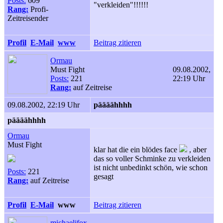
Posts:
609
"verkleiden"!!!!!!
Rang:
Profi-
Zeitreisender
Profil
E-Mail
www
Beitrag zitieren
Ormau
Must Fight
09.08.2002,
Posts:
221
22:19 Uhr
Rang:
auf Zeitreise
09.08.2002, 22:19 Uhr
päääähhhh
päääähhhh
Ormau
Must Fight
klar hat die ein blödes face
, aber
das so voller Schminke zu verkleiden
ist nicht unbedinkt schön, wie schon
Posts:
221
gesagt
Rang:
auf Zeitreise
Profil
E-Mail
www
Beitrag zitieren
michaeljfox