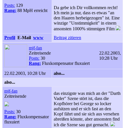
Posts:
129
Da gebe ich Dir vollkommen recht!
Rang:
88 MpH erreicht
Ich mein ja nur, dass es etwas "an
den Haaren herbeigezogen" ist. Eine
winzige "Unstimmigkeit" in einem
ansonsten 1000% stimmigen Film
Profil
E-Mail
www
Beitrag zitieren
mjf-fan
Zeitreisende
22.02.2003,
Posts:
30
10:28 Uhr
Rang:
Fluxkompensator fluxuiert
22.02.2003, 10:28 Uhr
also...
also...
mjf-fan
das einzigste was mich an der "Darth
Zeitreisende
Vader" Szene stört ist, dass die
Kopfhörer bei George so locker
aufsitzen und er sich fast an den
Posts:
30
Kopf fährt und sie sich aus versehen
Rang:
Fluxkompensator
abreißen könnte, aber ansonsten find
fluxuiert
ich die Szene sau gut gemacht.