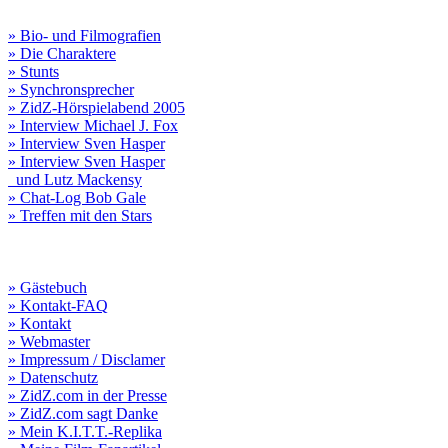
» Bio- und Filmografien
» Die Charaktere
» Stunts
» Synchronsprecher
» ZidZ-Hörspielabend 2005
» Interview Michael J. Fox
» Interview Sven Hasper
» Interview Sven Hasper
und Lutz Mackensy
» Chat-Log Bob Gale
» Treffen mit den Stars
» Gästebuch
» Kontakt-FAQ
» Kontakt
» Webmaster
» Impressum / Disclamer
» Datenschutz
» ZidZ.com in der Presse
» ZidZ.com sagt Danke
» Mein K.I.T.T.-Replika