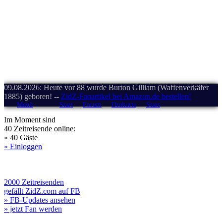
09.08.2026: Heute vor 88 wurde Burton Gilliam (Waffenverkäfer
1885) geboren! --
ZidZ-Fanartikel bei Amazon.de bestellen!
Menü
Start
Forum
Drehorte
Stars
Im Moment sind
40 Zeitreisende online:
» 40 Gäste
» Einloggen
2000 Zeitreisenden
gefällt ZidZ.com auf FB
» FB-Updates ansehen
» jetzt Fan werden