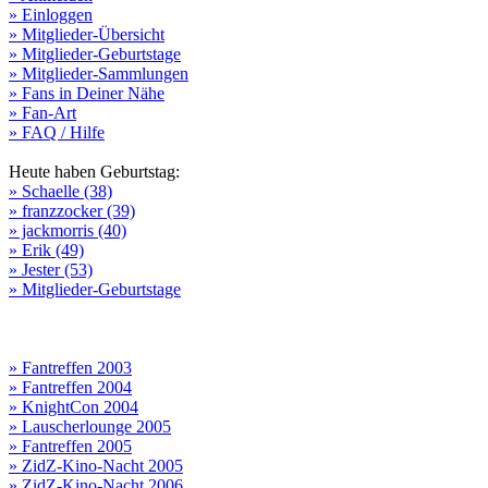
» Einloggen
» Mitglieder-Übersicht
» Mitglieder-Geburtstage
» Mitglieder-Sammlungen
» Fans in Deiner Nähe
» Fan-Art
» FAQ / Hilfe
Heute haben Geburtstag:
» Schaelle (38)
» franzzocker (39)
» jackmorris (40)
» Erik (49)
» Jester (53)
» Mitglieder-Geburtstage
» Fantreffen 2003
» Fantreffen 2004
» KnightCon 2004
» Lauscherlounge 2005
» Fantreffen 2005
» ZidZ-Kino-Nacht 2005
» ZidZ-Kino-Nacht 2006