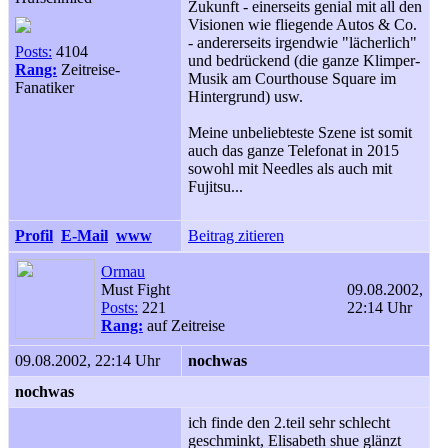
Zukunft - einerseits genial mit all den
Visionen wie fliegende Autos & Co.
- andererseits irgendwie "lächerlich"
Posts:
4104
und bedrückend (die ganze Klimper-
Rang:
Zeitreise-
Musik am Courthouse Square im
Fanatiker
Hintergrund) usw.
Meine unbeliebteste Szene ist somit
auch das ganze Telefonat in 2015
sowohl mit Needles als auch mit
Fujitsu...
Profil
E-Mail
www
Beitrag zitieren
Ormau
Must Fight
09.08.2002,
Posts:
221
22:14 Uhr
Rang:
auf Zeitreise
09.08.2002, 22:14 Uhr
nochwas
nochwas
ich finde den 2.teil sehr schlecht
geschminkt, Elisabeth shue glänzt