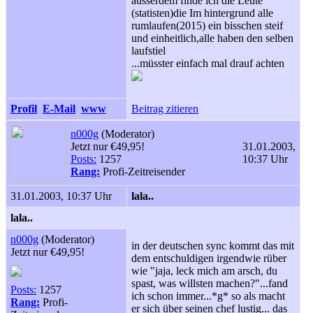
ausserdem finde ich die Leute
(statisten)die Im hintergrund alle
rumlaufen(2015) ein bisschen steif
und einheitlich,alle haben den selben
laufstiel
...müsster einfach mal drauf achten
Profil
E-Mail
www
Beitrag zitieren
n000g
(Moderator)
Jetzt nur €49,95!
31.01.2003,
Posts:
1257
10:37 Uhr
Rang:
Profi-Zeitreisender
31.01.2003, 10:37 Uhr
lala..
lala..
n000g
(Moderator)
in der deutschen sync kommt das mit
Jetzt nur €49,95!
dem entschuldigen irgendwie rüber
wie "jaja, leck mich am arsch, du
spast, was willsten machen?"...fand
Posts:
1257
ich schon immer...*g* so als macht
Rang:
Profi-
er sich über seinen chef lustig... das