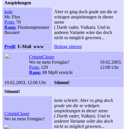
Anspielungen
laslo
Aber es ging doch grade um die se
Mr. Flux
witzigen anspieleungen in dieser
Posts:
70
szene
Rang:
Fluxkompensator
( Darth vader, Vulkan). Und in
fluxuiert
anderen Variante wäre das doch
nicht so möglich gewesen...
Profil
E-Mail
www
Beitrag zitieren
CrispinCloser
Wo ist mein Fernglas?
19.02.2003,
Posts:
129
12:08 Uhr
Rang:
88 MpH erreicht
19.02.2003, 12:08 Uhr
Stimmt!
Stimmt!
laslo schrieb: Aber es ging doch
grade um die se witzigen
anspieleungen in dieser szene
CrispinCloser
( Darth vader, Vulkan). Und in
Wo ist mein Fernglas?
anderen Variante wäre das doch
nicht so möglich gewesen...