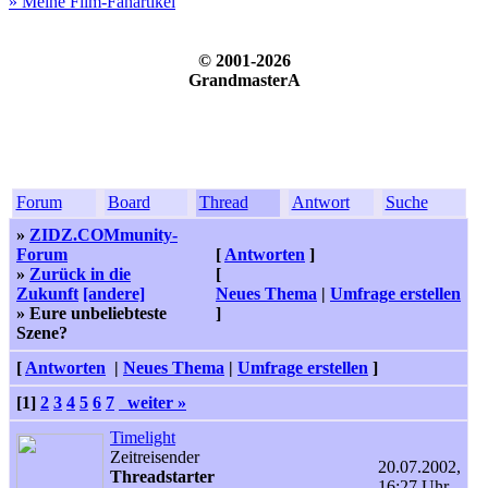
» Meine Film-Fanartikel
© 2001-2026
GrandmasterA
Forum
Board
Thread
Antwort
Suche
»
ZIDZ.COMmunity-
Forum
[
Antworten
]
»
Zurück in die
[
Zukunft
[andere]
Neues Thema
|
Umfrage erstellen
» Eure unbeliebteste
]
Szene?
[
Antworten
|
Neues Thema
|
Umfrage erstellen
]
[1]
2
3
4
5
6
7
weiter »
Timelight
Zeitreisender
20.07.2002,
Threadstarter
16:27 Uhr