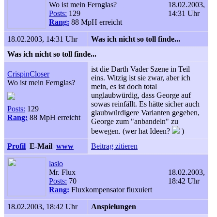
Wo ist mein Fernglas?
18.02.2003,
Posts:
129
14:31 Uhr
Rang:
88 MpH erreicht
18.02.2003, 14:31 Uhr
Was ich nicht so toll finde...
Was ich nicht so toll finde...
ist die Darth Vader Szene in Teil
CrispinCloser
eins. Witzig ist sie zwar, aber ich
Wo ist mein Fernglas?
mein, es ist doch total
unglaubwürdig, dass George auf
sowas reinfällt. Es hätte sicher auch
Posts:
129
glaubwürdigere Varianten gegeben,
Rang:
88 MpH erreicht
George zum "anbandeln" zu
bewegen. (wer hat Ideen?
)
Profil
E-Mail
www
Beitrag zitieren
laslo
Mr. Flux
18.02.2003,
Posts:
70
18:42 Uhr
Rang:
Fluxkompensator fluxuiert
18.02.2003, 18:42 Uhr
Anspielungen