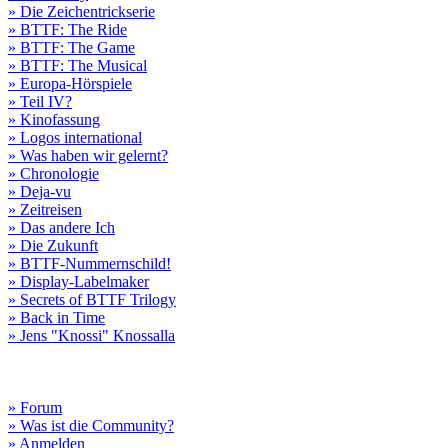
» Die Zeichentrickserie
» BTTF: The Ride
» BTTF: The Game
» BTTF: The Musical
» Europa-Hörspiele
» Teil IV?
» Kinofassung
» Logos international
» Was haben wir gelernt?
» Chronologie
» Deja-vu
» Zeitreisen
» Das andere Ich
» Die Zukunft
» BTTF-Nummernschild!
» Display-Labelmaker
» Secrets of BTTF Trilogy
» Back in Time
» Jens "Knossi" Knossalla
» Forum
» Was ist die Community?
» Anmelden