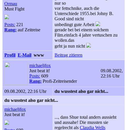
nur so
Ormau
vor fettschnike, auch die
Must Fight
Unterschiede 1955.bei Johny B.
Good sind nicht
Posts:
221
unbedingt gute Arbeit
Rang:
auf Zeitreise
gerade bei bei einem solchem
Film.einfach 4 jahre vertuschen zu
wollen.das
geht ja nun nicht
Profil
E-Mail
www
Beitrag zitieren
michaeljfox
Just beat it!
09.08.2002,
Posts:
609
22:16 Uhr
Rang:
Profi-Zeitreisender
09.08.2002, 22:16 Uhr
du wusstest also gar nicht...
du wusstest also gar nicht...
michaeljfox
Just beat it!
..., dass Shue total anders aussieht
und aussahe! Die mussten sie
regelrecht als
Claudia Wells