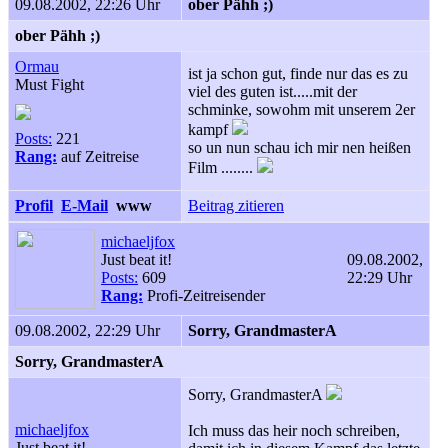
09.08.2002, 22:26 Uhr
ober Pähh ;)
ober Pähh ;)
Ormau
ist ja schon gut, finde nur das es zu
Must Fight
viel des guten ist.....mit der
schminke, sowohm mit unserem 2er
kampf
Posts:
221
so un nun schau ich mir nen heißen
Rang:
auf Zeitreise
Film ........
Profil
E-Mail
www
Beitrag zitieren
michaeljfox
Just beat it!
09.08.2002,
Posts:
609
22:29 Uhr
Rang:
Profi-Zeitreisender
09.08.2002, 22:29 Uhr
Sorry, GrandmasterA
Sorry, GrandmasterA
Sorry, GrandmasterA
michaeljfox
Ich muss das heir noch schreiben,
Just beat it!