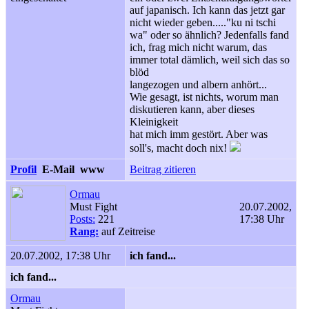
auf japanisch. Ich kann das jetzt gar
nicht wieder geben....."ku ni tschi
wa" oder so ähnlich? Jedenfalls fand
ich, frag mich nicht warum, das
immer total dämlich, weil sich das so
blöd
langezogen und albern anhört...
Wie gesagt, ist nichts, worum man
diskutieren kann, aber dieses
Kleinigkeit
hat mich imm gestört. Aber was
soll's, macht doch nix!
Profil
E-Mail
www
Beitrag zitieren
Ormau
Must Fight
20.07.2002,
Posts:
221
17:38 Uhr
Rang:
auf Zeitreise
20.07.2002, 17:38 Uhr
ich fand...
ich fand...
Ormau