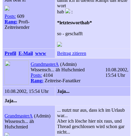
damit ich in diesem Kampf das letzte
wort
hab
:
Posts:
609
Rang:
Profi-
*letztesworthab*
Zeitreisender
so - geschafft
Profil
E-Mail
www
Beitrag zitieren
GrandmasterA
(Admin)
Wissensch... äh Hufschmied
10.08.2002,
Posts:
4104
15:54 Uhr
Rang:
Zeitreise-Fanatiker
10.08.2002, 15:54 Uhr
Jaja...
Jaja...
... nutzt nur aus, dass ich im Urlaub
war...
GrandmasterA
(Admin)
Aber ich lösche hier nix raus, und
Wissensch... äh
Thread geschlossen wird schon gar
Hufschmied
nicht...