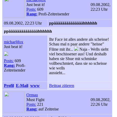
Just beat it!
09.08.2002,
Posts:
609
22:23 Uhr
Rang:
Profi-Zeitreisender
09.08.2002, 22:23 Uhr
ppäääääääääääääähhhhhh
ppäääääääääääääähhhhhh
Ihr Face ist alles andere als scheisse!
michaeljfox
Schau mal n paar andere "heisse"
Just beat it!
Filme mit ihr...
Naja - Wells sieht
viel beschissener aus! Und deshalb
haben sie Shue mit schminke
Posts:
609
vollbeschmiert, dass sie so scheisse
Rang:
Profi-
wie wells
Zeitreisender
aussieht...
Profil
E-Mail
www
Beitrag zitieren
Ormau
Must Fight
09.08.2002,
Posts:
221
22:26 Uhr
Rang:
auf Zeitreise