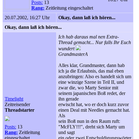
Posts:
13
Rang:
Zeitleitung eingeschaltet
20.07.2002, 16:27 Uhr
Okay, dann laß ich hören...
Okay, dann laß ich hören...
Ich hab daraus mal nen Extra-
Thread gemacht... Nur falls Ihr Euch
wundert
GrandmasterA
Alles klar, Grandmaster, dann hab
ich ja die Erlaubnis, das mal eben
anzubringen: Also es handelt sich um
eine winzige Szene in Teil II, und
zwar die, wo Marty Senior mit
seinem japanischen Boß redet, der
Timelight
ihn gerade
Zeitreisender
erwischt hat, wo er doch kurz zuvor
Threadstarter
einen Deal mit Needles gemacht hat.
Als
sein Boß nun in den Raum ruft:
Posts:
13
"McFLY!!!", dreht sich Marty um
Rang:
Zeitleitung
und sagt
eingeschaltet
ein oder zwei Entschuldigungswörter