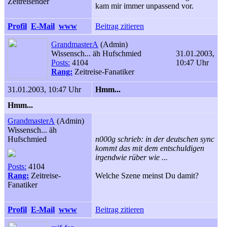
Zeitreisender
kam mir immer unpassend vor.
Profil
E-Mail
www
Beitrag zitieren
GrandmasterA
(Admin)
Wissensch... äh Hufschmied
31.01.2003,
Posts:
4104
10:47 Uhr
Rang:
Zeitreise-Fanatiker
31.01.2003, 10:47 Uhr
Hmm...
Hmm...
GrandmasterA
(Admin)
Wissensch... äh
Hufschmied
n000g schrieb: in der deutschen sync
kommt das mit dem entschuldigen
irgendwie rüber wie ...
Posts:
4104
Rang:
Zeitreise-
Welche Szene meinst Du damit?
Fanatiker
Profil
E-Mail
www
Beitrag zitieren