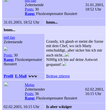
mjf-fan
Zeitreisende
31.01.2003,
Posts:
30
18:52 Uhr
Rang:
Fluxkompensator fluxuiert
31.01.2003, 18:52 Uhr
hmm...
hmm...
mjf-fan
Grandy, ich glaub er meint die Szene
Zeitreisende
mit dem Chef, wo sich Marty
entschuldigt...aber sicher bin ich mir
Posts:
30
auch nicht...
Rang:
Fluxkompensator
N000g ich bin auf deine Antwort
fluxuiert
gespannt!
Profil
E-Mail
www
Beitrag zitieren
Majus
Zeitreisender
02.02.2003,
Posts:
36
16:15 Uhr
Rang:
Fluxkompensator fluxuiert
02.02.2003, 16:15 Uhr
Is aber witziger