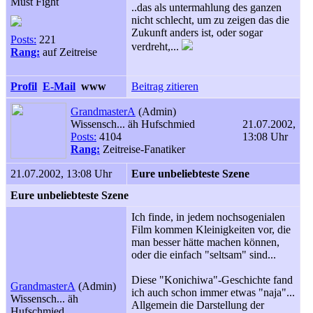
Must Fight
..das als untermahlung des ganzen
nicht schlecht, um zu zeigen das die
Zukunft anders ist, oder sogar
Posts:
221
verdreht,...
Rang:
auf Zeitreise
Profil
E-Mail
www
Beitrag zitieren
GrandmasterA
(Admin)
Wissensch... äh Hufschmied
21.07.2002,
Posts:
4104
13:08 Uhr
Rang:
Zeitreise-Fanatiker
21.07.2002, 13:08 Uhr
Eure unbeliebteste Szene
Eure unbeliebteste Szene
Ich finde, in jedem nochsogenialen
Film kommen Kleinigkeiten vor, die
man besser hätte machen können,
oder die einfach "seltsam" sind...
Diese "Konichiwa"-Geschichte fand
GrandmasterA
(Admin)
ich auch schon immer etwas "naja"...
Wissensch... äh
Allgemein die Darstellung der
Hufschmied