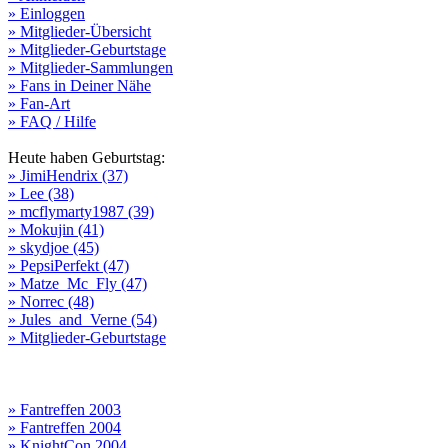
» Einloggen
» Mitglieder-Übersicht
» Mitglieder-Geburtstage
» Mitglieder-Sammlungen
» Fans in Deiner Nähe
» Fan-Art
» FAQ / Hilfe
Heute haben Geburtstag:
» JimiHendrix (37)
» Lee (38)
» mcflymarty1987 (39)
» Mokujin (41)
» skydjoe (45)
» PepsiPerfekt (47)
» Matze_Mc_Fly (47)
» Norrec (48)
» Jules_and_Verne (54)
» Mitglieder-Geburtstage
» Fantreffen 2003
» Fantreffen 2004
» KnightCon 2004