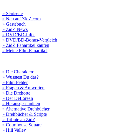
» Startseite
» Neu auf ZidZ.com
» Gästebuch
» ZidZ-News
» DVD/BD-Infos
» DVD/BD-Bonus-Vergleich
» ZidZ-Fanartikel kaufen
» Meine Film-Fanartikel
» Die Charaktere
» Wusstest Du das?
» Film-Fehler
» Fragen & Antworten
» Die Drehorte
» Der DeLorean
» Herausgeschnitten
» Alternative Drehbücher
» Drehbücher & Scripte
» Tribute an ZidZ
» Courthouse Square
» Hill Valley