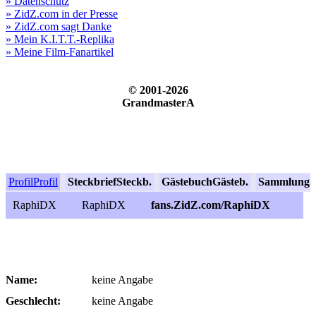
» Datenschutz
» ZidZ.com in der Presse
» ZidZ.com sagt Danke
» Mein K.I.T.T.-Replika
» Meine Film-Fanartikel
© 2001-2026
GrandmasterA
Profil
Profil
Steckbrief
Steckb.
Gästebuch
Gästeb.
Sammlung
S
RaphiDX
RaphiDX
fans.ZidZ.com/RaphiDX
Name:
keine Angabe
Geschlecht:
keine Angabe