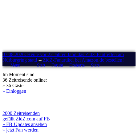
07.08.2026: Heute vor 22 Jahren fand das ZidZ-Fantreffen am
Nürburgring statt!
--
ZidZ-Fanartikel bei Amazon.de bestellen!
Menü
Start
Forum
Drehorte
Stars
Im Moment sind
36 Zeitreisende online:
» 36 Gäste
» Einloggen
2000 Zeitreisenden
gefällt ZidZ.com auf FB
» FB-Updates ansehen
» jetzt Fan werden