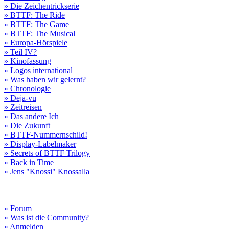
» Die Zeichentrickserie
» BTTF: The Ride
» BTTF: The Game
» BTTF: The Musical
» Europa-Hörspiele
» Teil IV?
» Kinofassung
» Logos international
» Was haben wir gelernt?
» Chronologie
» Deja-vu
» Zeitreisen
» Das andere Ich
» Die Zukunft
» BTTF-Nummernschild!
» Display-Labelmaker
» Secrets of BTTF Trilogy
» Back in Time
» Jens "Knossi" Knossalla
» Forum
» Was ist die Community?
» Anmelden