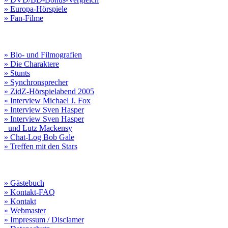
» Europa-Hörspiele
» Fan-Filme
» Bio- und Filmografien
» Die Charaktere
» Stunts
» Synchronsprecher
» ZidZ-Hörspielabend 2005
» Interview Michael J. Fox
» Interview Sven Hasper
» Interview Sven Hasper
und Lutz Mackensy
» Chat-Log Bob Gale
» Treffen mit den Stars
» Gästebuch
» Kontakt-FAQ
» Kontakt
» Webmaster
» Impressum / Disclamer