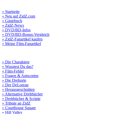
» Startseite
» Neu auf ZidZ.com
» Gästebuch
» ZidZ-News
» DVD/BD-Infos
» DVD/BD-Bonus-Vergleich
» ZidZ-Fanartikel kaufen
» Meine Film-Fanartikel
» Die Charaktere
» Wusstest Du das?
» Film-Fehler
» Fragen & Antworten
» Die Drehorte
» Der DeLorean
» Herausgeschnitten
» Alternative Drehbücher
» Drehbücher & Scripte
» Tribute an ZidZ
» Courthouse Square
» Hill Valley