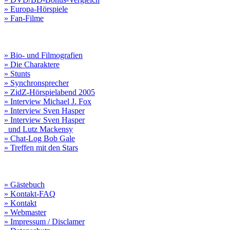
» Europa-Hörspiele
» Fan-Filme
» Bio- und Filmografien
» Die Charaktere
» Stunts
» Synchronsprecher
» ZidZ-Hörspielabend 2005
» Interview Michael J. Fox
» Interview Sven Hasper
» Interview Sven Hasper
und Lutz Mackensy
» Chat-Log Bob Gale
» Treffen mit den Stars
» Gästebuch
» Kontakt-FAQ
» Kontakt
» Webmaster
» Impressum / Disclamer