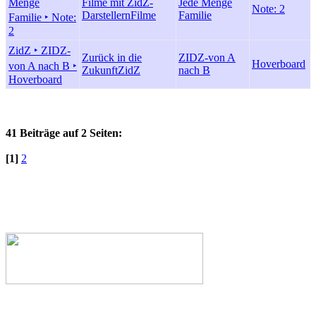
Menge
Filme mit ZidZ-
Jede Menge
Note: 2
Darstellern
Filme
Familie
Familie ‣ Note:
2
ZidZ ‣ ZIDZ-
Zurück in die
ZIDZ-von A
Hoverboard
von A nach B ‣
Zukunft
ZidZ
nach B
Hoverboard
41 Beiträge auf 2 Seiten:
[1]
2