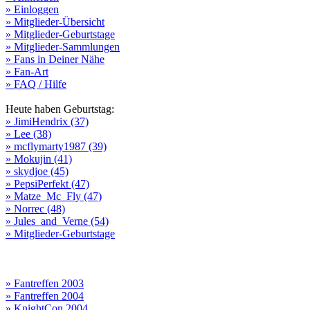
» Einloggen
» Mitglieder-Übersicht
» Mitglieder-Geburtstage
» Mitglieder-Sammlungen
» Fans in Deiner Nähe
» Fan-Art
» FAQ / Hilfe
Heute haben Geburtstag:
» JimiHendrix (37)
» Lee (38)
» mcflymarty1987 (39)
» Mokujin (41)
» skydjoe (45)
» PepsiPerfekt (47)
» Matze_Mc_Fly (47)
» Norrec (48)
» Jules_and_Verne (54)
» Mitglieder-Geburtstage
» Fantreffen 2003
» Fantreffen 2004
» KnightCon 2004