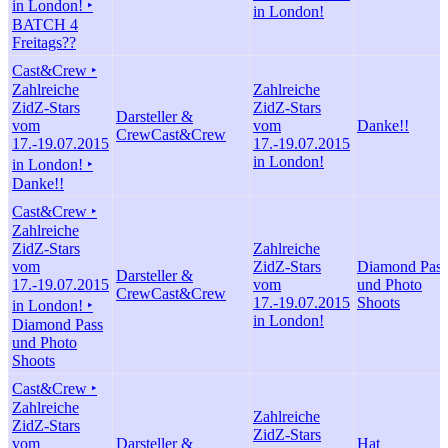
in London! ‣
in London!
BATCH 4
Freitags??
Cast&Crew ‣
Zahlreiche
Zahlreiche
ZidZ-Stars
ZidZ-Stars
Darsteller &
vom
vom
Danke!!
Crew
Cast&Crew
17.-19.07.2015
17.-19.07.2015
in London!
in London! ‣
Danke!!
Cast&Crew ‣
Zahlreiche
ZidZ-Stars
Zahlreiche
vom
ZidZ-Stars
Diamond Pass
Darsteller &
17.-19.07.2015
vom
und Photo
Crew
Cast&Crew
17.-19.07.2015
Shoots
in London! ‣
in London!
Diamond Pass
und Photo
Shoots
Cast&Crew ‣
Zahlreiche
Zahlreiche
ZidZ-Stars
ZidZ-Stars
vom
Darsteller &
Hat