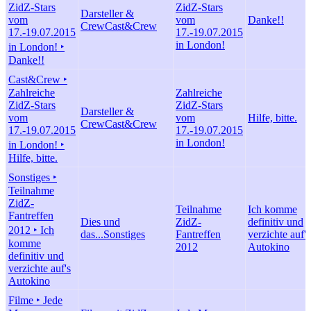
ZidZ-Stars
ZidZ-Stars
Darsteller &
vom
vom
Danke!!
Crew
Cast&Crew
17.-19.07.2015
17.-19.07.2015
in London!
in London! ‣
Danke!!
Cast&Crew ‣
Zahlreiche
Zahlreiche
ZidZ-Stars
ZidZ-Stars
Darsteller &
vom
vom
Hilfe, bitte.
Crew
Cast&Crew
17.-19.07.2015
17.-19.07.2015
in London!
in London! ‣
Hilfe, bitte.
Sonstiges ‣
Teilnahme
ZidZ-
Teilnahme
Ich komme
Fantreffen
Dies und
ZidZ-
definitiv und
2012 ‣ Ich
das...
Sonstiges
Fantreffen
verzichte auf's
komme
2012
Autokino
definitiv und
verzichte auf's
Autokino
Filme ‣ Jede