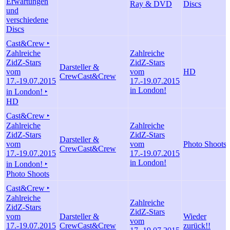
Erwartungen
Ray & DVD
Discs
und
verschiedene
Discs
Cast&Crew ‣
Zahlreiche
Zahlreiche
ZidZ-Stars
ZidZ-Stars
Darsteller &
vom
vom
HD
Crew
Cast&Crew
17.-19.07.2015
17.-19.07.2015
in London!
in London! ‣
HD
Cast&Crew ‣
Zahlreiche
Zahlreiche
ZidZ-Stars
ZidZ-Stars
Darsteller &
vom
vom
Photo Shoots
Crew
Cast&Crew
17.-19.07.2015
17.-19.07.2015
in London!
in London! ‣
Photo Shoots
Cast&Crew ‣
Zahlreiche
Zahlreiche
ZidZ-Stars
ZidZ-Stars
vom
Darsteller &
Wieder
vom
17.-19.07.2015
Crew
Cast&Crew
zurück!!