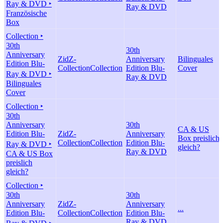
Ray & DVD ‣
Ray & DVD
Französische
Box
Collection ‣
30th
30th
Anniversary
ZidZ-
Anniversary
Bilinguales
Edition Blu-
Collection
Collection
Edition Blu-
Cover
Ray & DVD ‣
Ray & DVD
Bilinguales
Cover
Collection ‣
30th
Anniversary
30th
CA & US
Edition Blu-
ZidZ-
Anniversary
Box preislich
Collection
Collection
Edition Blu-
Ray & DVD ‣
gleich?
Ray & DVD
CA & US Box
preislich
gleich?
Collection ‣
30th
30th
Anniversary
ZidZ-
Anniversary
...
Edition Blu-
Collection
Collection
Edition Blu-
Ray & DVD