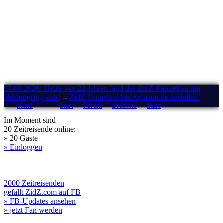
07.08.2026: Heute vor 22 Jahren fand das ZidZ-Fantreffen am
Nürburgring statt!
--
ZidZ-Fanartikel bei Amazon.de bestellen!
Menü
Start
Forum
Drehorte
Stars
Im Moment sind
20 Zeitreisende online:
» 20 Gäste
» Einloggen
2000 Zeitreisenden
gefällt ZidZ.com auf FB
» FB-Updates ansehen
» jetzt Fan werden