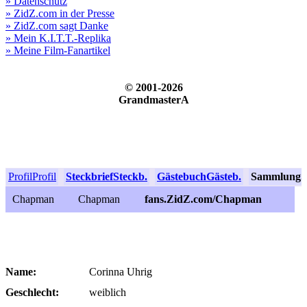
» Datenschutz
» ZidZ.com in der Presse
» ZidZ.com sagt Danke
» Mein K.I.T.T.-Replika
» Meine Film-Fanartikel
© 2001-2026
GrandmasterA
Profil
Profil
Steckbrief
Steckb.
Gästebuch
Gästeb.
Sammlung
S
Chapman
Chapman
fans.ZidZ.com/Chapman
Name:
Corinna Uhrig
Geschlecht:
weiblich