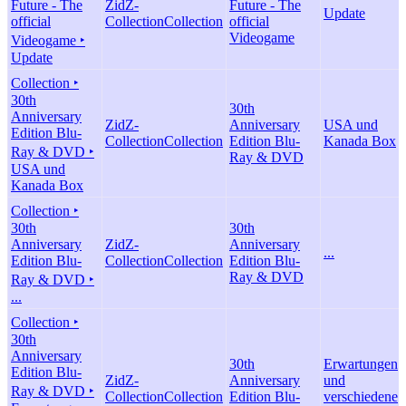
Future - The
ZidZ-
Future - The
Update
official
Collection
Collection
official
Videogame
Videogame ‣
Update
Collection ‣
30th
30th
Anniversary
ZidZ-
Anniversary
USA und
Edition Blu-
Collection
Collection
Edition Blu-
Kanada Box
Ray & DVD ‣
Ray & DVD
USA und
Kanada Box
Collection ‣
30th
30th
Anniversary
ZidZ-
Anniversary
...
Edition Blu-
Collection
Collection
Edition Blu-
Ray & DVD
Ray & DVD ‣
...
Collection ‣
30th
Anniversary
30th
Erwartungen
Edition Blu-
ZidZ-
Anniversary
und
Ray & DVD ‣
Collection
Collection
Edition Blu-
verschiedene