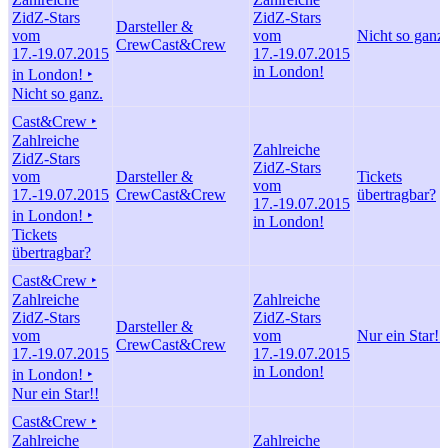
ZidZ-Stars
ZidZ-Stars
Darsteller &
vom
vom
Nicht so ganz.
Crew
Cast&Crew
17.-19.07.2015
17.-19.07.2015
in London!
in London! ‣
Nicht so ganz.
Cast&Crew ‣
Zahlreiche
Zahlreiche
ZidZ-Stars
ZidZ-Stars
vom
Darsteller &
Tickets
vom
17.-19.07.2015
Crew
Cast&Crew
übertragbar?
17.-19.07.2015
in London! ‣
in London!
Tickets
übertragbar?
Cast&Crew ‣
Zahlreiche
Zahlreiche
ZidZ-Stars
ZidZ-Stars
Darsteller &
vom
vom
Nur ein Star!!
Crew
Cast&Crew
17.-19.07.2015
17.-19.07.2015
in London!
in London! ‣
Nur ein Star!!
Cast&Crew ‣
Zahlreiche
Zahlreiche