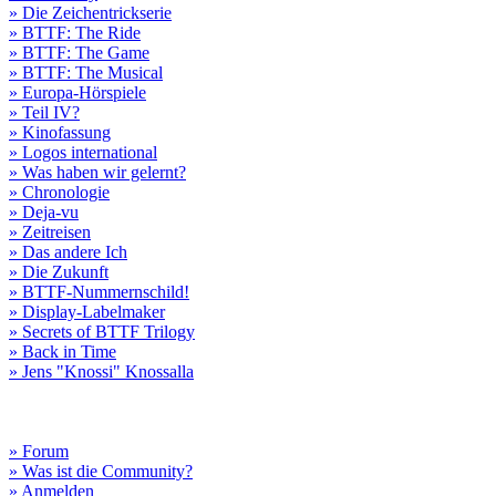
» Die Zeichentrickserie
» BTTF: The Ride
» BTTF: The Game
» BTTF: The Musical
» Europa-Hörspiele
» Teil IV?
» Kinofassung
» Logos international
» Was haben wir gelernt?
» Chronologie
» Deja-vu
» Zeitreisen
» Das andere Ich
» Die Zukunft
» BTTF-Nummernschild!
» Display-Labelmaker
» Secrets of BTTF Trilogy
» Back in Time
» Jens "Knossi" Knossalla
» Forum
» Was ist die Community?
» Anmelden