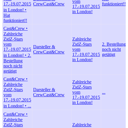
vom
17.-19.07.2015
Crew
Cast&Crew
funktioniert!!
17.-19.07.2015
in London! ‣
in London!
Hat
funktioniert!!
Cast&Crew ‣
Zahlreiche
ZidZ-Stars
Zahlreiche
vom
ZidZ-Stars
2. Bestellung
Darsteller &
17.-19.07.2015
vom
noch nicht
Crew
Cast&Crew
17.-19.07.2015
getätigt
in London! ‣ 2.
in London!
Bestellung
noch nicht
getätigt
Cast&Crew ‣
Zahlreiche
Zahlreiche
ZidZ-Stars
ZidZ-Stars
Darsteller &
vom
...
vom
Crew
Cast&Crew
17.-19.07.2015
17.-19.07.2015
in London!
in London! ‣ ...
Cast&Crew ‣
Zahlreiche
ZidZ-Stars
Zahlreiche