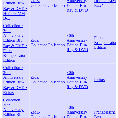
ZidZ-
Anniversary
Heft bei MM
Edition Blu-
Collection
Collection
Edition Blu-
Box?
Ray & DVD ‣
Ray & DVD
Heft bei MM
Box?
Collection ‣
30th
Anniversary
30th
Flux-
Edition Blu-
ZidZ-
Anniversary
Kompensator
Collection
Collection
Edition Blu-
Ray & DVD ‣
Edition
Ray & DVD
Flux-
Kompensator
Edition
Collection ‣
30th
30th
Anniversary
ZidZ-
Anniversary
Extras
Edition Blu-
Collection
Collection
Edition Blu-
Ray & DVD
Ray & DVD ‣
Extras
Collection ‣
30th
30th
Anniversary
ZidZ-
Anniversary
Französische
Edition Blu-
Collection
Collection
Edition Blu-
Box