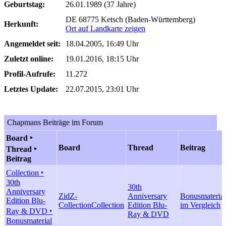
Geburtstag:
26.01.1989 (37 Jahre)
DE 68775 Ketsch (Baden-Württemberg)
Herkunft:
Ort auf Landkarte zeigen
Angemeldet seit:
18.04.2005, 16:49 Uhr
Zuletzt online:
19.01.2016, 18:15 Uhr
Profil-Aufrufe:
11.272
Letztes Update:
22.07.2015, 23:01 Uhr
Chapmans Beiträge im Forum
Board ‣
Board
Thread
Beitrag
Thread ‣
Beitrag
Collection ‣
30th
30th
Anniversary
ZidZ-
Anniversary
Bonusmaterial
Edition Blu-
Collection
Collection
Edition Blu-
im Vergleich
Ray & DVD ‣
Ray & DVD
Bonusmaterial