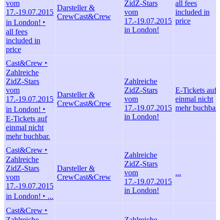
vom
ZidZ-Stars
all fees
Darsteller &
17.-19.07.2015
vom
included in
Crew
Cast&Crew
17.-19.07.2015
price
in London! ‣
in London!
all fees
included in
price
Cast&Crew ‣
Zahlreiche
ZidZ-Stars
Zahlreiche
vom
ZidZ-Stars
E-Tickets auf
Darsteller &
17.-19.07.2015
vom
einmal nicht
Crew
Cast&Crew
17.-19.07.2015
mehr buchbar.
in London! ‣
in London!
E-Tickets auf
einmal nicht
mehr buchbar.
Cast&Crew ‣
Zahlreiche
Zahlreiche
ZidZ-Stars
ZidZ-Stars
Darsteller &
vom
...
vom
Crew
Cast&Crew
17.-19.07.2015
17.-19.07.2015
in London!
in London! ‣ ...
Cast&Crew ‣
Zahlreiche
Zahlreiche