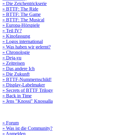
» Die Zeichentrickserie
» BTTF: The Ride
» BTTF: The Game
» BTTF: The Musical
» Europa-Hörspiele
» Teil IV?
» Kinofassung
» Logos international
» Was haben wir gelernt?
» Chronologie
» Deja-vu
» Zeitreisen
» Das andere Ich
» Die Zukunft
» BTTF-Nummernschild!
» Display-Labelmaker
» Secrets of BTTF Trilogy
» Back in Time
» Jens "Knossi" Knossalla
» Forum
» Was ist die Community?
» Anmelden