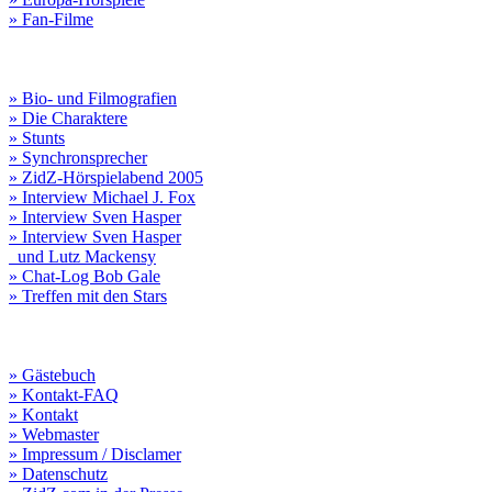
» Fan-Filme
» Bio- und Filmografien
» Die Charaktere
» Stunts
» Synchronsprecher
» ZidZ-Hörspielabend 2005
» Interview Michael J. Fox
» Interview Sven Hasper
» Interview Sven Hasper
und Lutz Mackensy
» Chat-Log Bob Gale
» Treffen mit den Stars
» Gästebuch
» Kontakt-FAQ
» Kontakt
» Webmaster
» Impressum / Disclamer
» Datenschutz