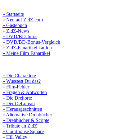
» Startseite
» Neu auf ZidZ.com
» Gästebuch
» ZidZ-News
» DVD/BD-Infos
» DVD/BD-Bonus-Vergleich
» ZidZ-Fanartikel kaufen
» Meine Film-Fanartikel
» Die Charaktere
» Wusstest Du das?
» Film-Fehler
» Fragen & Antworten
» Die Drehorte
» Der DeLorean
» Herausgeschnitten
» Alternative Drehbücher
» Drehbücher & Scripte
» Tribute an ZidZ
» Courthouse Square
» Hill Valley