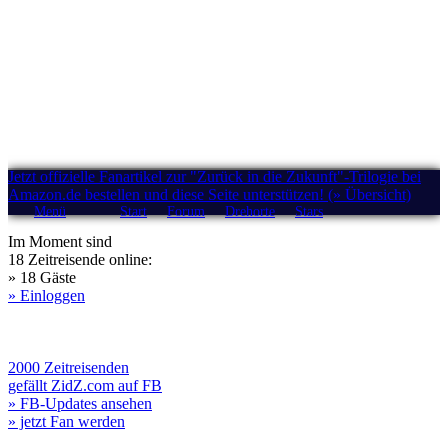
Jetzt offizielle Fanartikel zur "Zurück in die Zukunft"-Trilogie bei
Amazon.de bestellen und diese Seite unterstützen! (» Übersicht)
Menü
Start
Forum
Drehorte
Stars
Im Moment sind
18 Zeitreisende online:
» 18 Gäste
» Einloggen
2000 Zeitreisenden
gefällt ZidZ.com auf FB
» FB-Updates ansehen
» jetzt Fan werden