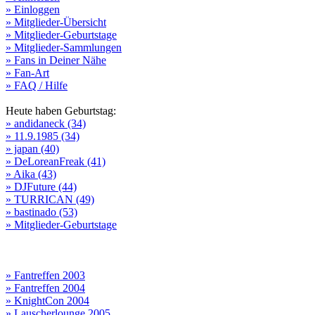
» Einloggen
» Mitglieder-Übersicht
» Mitglieder-Geburtstage
» Mitglieder-Sammlungen
» Fans in Deiner Nähe
» Fan-Art
» FAQ / Hilfe
Heute haben Geburtstag:
» andidaneck (34)
» 11.9.1985 (34)
» japan (40)
» DeLoreanFreak (41)
» Aika (43)
» DJFuture (44)
» TURRICAN (49)
» bastinado (53)
» Mitglieder-Geburtstage
» Fantreffen 2003
» Fantreffen 2004
» KnightCon 2004
» Lauscherlounge 2005