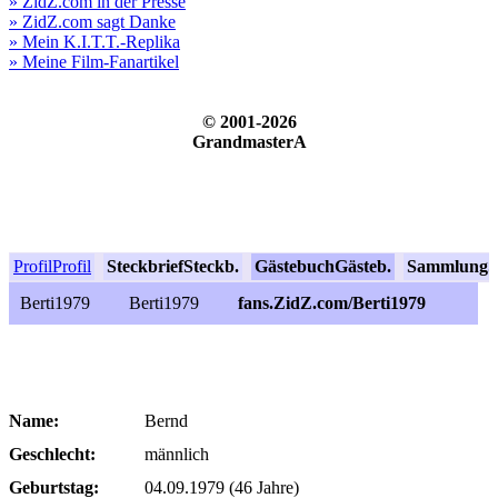
» ZidZ.com in der Presse
» ZidZ.com sagt Danke
» Mein K.I.T.T.-Replika
» Meine Film-Fanartikel
© 2001-2026
GrandmasterA
Profil
Profil
Steckbrief
Steckb.
Gästebuch
Gästeb.
Sammlung
S
Berti1979
Berti1979
fans.ZidZ.com/Berti1979
Name:
Bernd
Geschlecht:
männlich
Geburtstag:
04.09.1979 (46 Jahre)